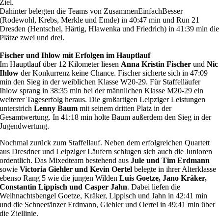
Ziel.
Dahinter belegten die Teams von ZusammenEinfachBesser
(Rodewohl, Krebs, Merkle und Emde) in 40:47 min und Run 21
Dresden (Hentschel, Härtig, Hlawenka und Friedrich) in 41:39 min die
Plätze zwei und drei.
Fischer und Ihlow mit Erfolgen im Hauptlauf
Im Hauptlauf über 12 Kilometer liesen
Anna Kristin Fischer
und
Nic
Ihlow
der Konkurrenz keine Chance. Fischer sicherte sich in 47:09
min den Sieg in der weiblichen Klasse W20-29. Für Staffelläufer
Ihlow sprang in 38:35 min bei der männlichen Klasse M20-29 ein
weiterer Tageserfolg heraus. Die großartigen Leipziger Leistungen
unterstrich
Lenny Baum
mit seinem dritten Platz in der
Gesamtwertung. In 41:18 min holte Baum außerdem den Sieg in der
Jugendwertung.
Nochmal zurück zum Staffellauf. Neben dem erfolgreichen Quartett
aus Dresdner und Leipziger Läufern schlugen sich auch die Junioren
ordentlich. Das Mixedteam bestehend aus
Jule und Tim Erdmann
sowie
Victoria Giehler und Kevin Oertel
belegte in ihrer Alterklasse
ebenso Rang 5 wie die jungen Wilden
Luis Goetze, Jano Kräker,
Constantin Lippisch und Casper Jahn
. Dabei liefen die
Weihnachtsbengel Goetze, Kräker, Lippisch und Jahn in 42:41 min
und die Schneetänzer Erdmann, Giehler und Oertel in 49:41 min über
die Ziellinie.