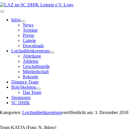
Zum
Inhalt
Toggle
springen
Navigation
Infos
News
Termine
Presse
Galerie
Downloads
Leichathletikzentrum
Abteilung
Athleten
Geschäftsstelle
Mitgliedschaft
Rekorde
Distance Team
Bob/Skeleton
Das Team
Sponsoren
SC DHfK
Kategorien:
Leichtathletikzentrum
veröffentlicht am: 3. Dezember 2018
Team KATJA (Foto: N. Ihlow)