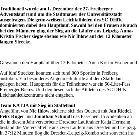
Traditionell wurde am 1. Dezember der 27. Freiberger
Adventslauf rund um die Stadtmauer der Universitätsstadt
ausgetragen. Die grün-weißen Leichtathleten des SC DHfK
dominierten dabei den Hauptlauf. Sowohl bei den Frauen als auc
bei den Männern ging der Sieg an die Läufer aus Leipzig. Anna-
Kristin Fischer siegte ebenso wie Nic Ihlow auf der 12 Kilometer
langen Strecke.
Gewannen den Hauptlauf über 12 Kilometer: Anna Kristin Fischer und
Auf fünf Strecken konnten sich rund 800 Sportler in Freiberg
austoben. Ein besonderes Augenmerk dürfte auf dem Staffellauf
gelegen haben. Hauptpreis für die Teilnehmer war ein 50-Liter-Fass
Freiberger Bieres. Und den liesen sich die Athleten des SC DHfK
Leichtathletikzentrums nicht entgehen.
Team KATJA mit Sieg im Staffellauf
Angeführt von
Nic Ihlow
, sicherte sich das Quartett mit
Jan Riedel
,
Felix Rüger
und
Jonathan Schmidt
das Fässchen. In Andenken an
die in diesem Jahr verstorbene Dresdner Lauftrainer Katja Hermann
bestand die Viererstaffel je aus zwei Läufern aus Dresden und Leipzig.
In 37:12 Minuten flog die Dresden-Leipzig-Kombo sehr souverän ins