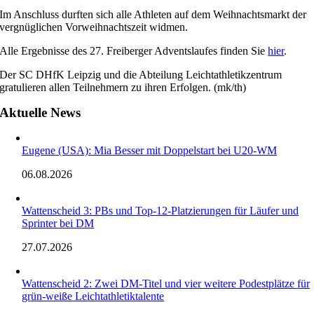
Im Anschluss durften sich alle Athleten auf dem Weihnachtsmarkt der
vergnüglichen Vorweihnachtszeit widmen.
Alle Ergebnisse des 27. Freiberger Adventslaufes finden Sie
hier
.
Der SC DHfK Leipzig und die Abteilung Leichtathletikzentrum
gratulieren allen Teilnehmern zu ihren Erfolgen. (mk/th)
Aktuelle News
Eugene (USA): Mia Besser mit Doppelstart bei U20-WM
06.08.2026
Wattenscheid 3: PBs und Top-12-Platzierungen für Läufer und
Sprinter bei DM
27.07.2026
Wattenscheid 2: Zwei DM-Titel und vier weitere Podestplätze für
grün-weiße Leichtathletiktalente