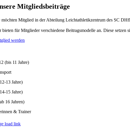
nsere Mitgliedsbeiträge
e möchten Mitglied in der Abteilung Leichtathletikzentrum des SC DHf
r bieten für Mitglieder verschiedene Beitragsmodelle an. Diese setzen
tglied werden
um
alt
ringen
2 (bis 11 Jahre)
ensport
12-13 Jahre)
14-15 Jahre)
ab 16 Jahren)
erinnen & Trainer
ge load link
ch