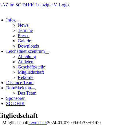
Zum
Inhalt
oggle
springen
avigation
Infos
News
Termine
Presse
Galerie
Downloads
Leichathletikzentrum
Abteilung
Athleten
Geschäftsstelle
Mitgliedschaft
Rekorde
Distance Team
Bob/Skeleton
Das Team
Sponsoren
SC DHfK
itgliedschaft
Mitgliedschaft
kevmaster
2024-01-03T09:01:33+01:00