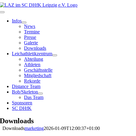
Zum
Inhalt
Toggle
springen
Navigation
Infos
News
Termine
Presse
Galerie
Downloads
Leichathletikzentrum
Abteilung
Athleten
Geschäftsstelle
Mitgliedschaft
Rekorde
Distance Team
Bob/Skeleton
Das Team
Sponsoren
SC DHfK
Downloads
Downloads
marketing
2026-01-09T12:00:37+01:00