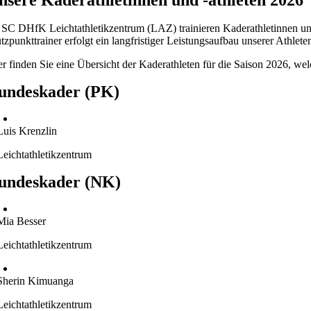
nsere Kaderathletinnen und -athleten 2026
 SC DHfK Leichtathletikzentrum (LAZ) trainieren Kaderathletinnen und 
ützpunkttrainer erfolgt ein langfristiger Leistungsaufbau unserer Athlet
er finden Sie eine Übersicht der Kaderathleten für die Saison 2026, we
undeskader (PK)
Luis Krenzlin
Leichtathletikzentrum
undeskader (NK)
Mia Besser
Leichtathletikzentrum
Sherin Kimuanga
Leichtathletikzentrum