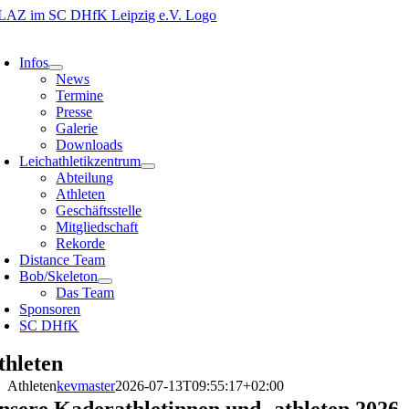
Zum
Inhalt
oggle
springen
avigation
Infos
News
Termine
Presse
Galerie
Downloads
Leichathletikzentrum
Abteilung
Athleten
Geschäftsstelle
Mitgliedschaft
Rekorde
Distance Team
Bob/Skeleton
Das Team
Sponsoren
SC DHfK
thleten
Athleten
kevmaster
2026-07-13T09:55:17+02:00