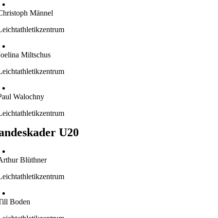
Christoph Männel
Leichtathletikzentrum
Joelina Miltschus
Leichtathletikzentrum
Paul Walochny
Leichtathletikzentrum
andeskader U20
Arthur Blüthner
Leichtathletikzentrum
Till Boden