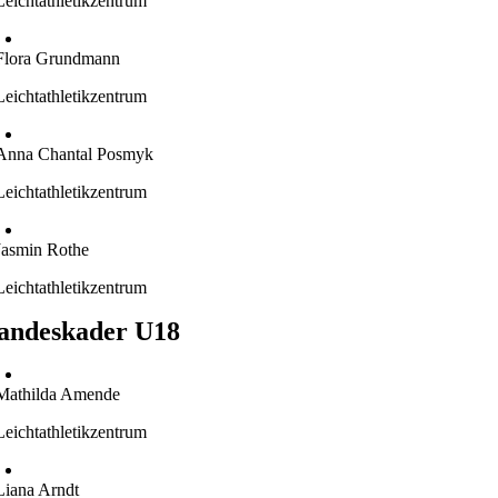
Leichtathletikzentrum
Flora Grundmann
Leichtathletikzentrum
Anna Chantal Posmyk
Leichtathletikzentrum
Jasmin Rothe
Leichtathletikzentrum
andeskader U18
Mathilda Amende
Leichtathletikzentrum
Liana Arndt