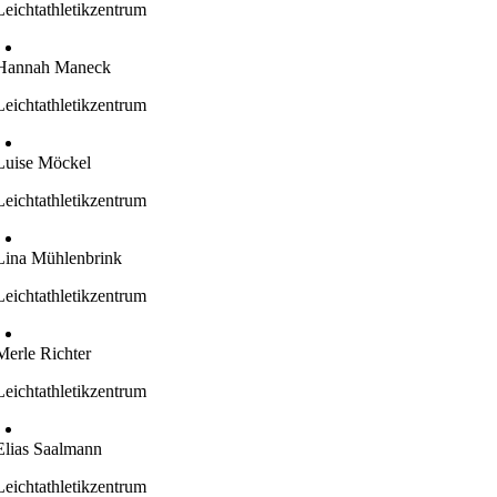
Leichtathletikzentrum
Hannah Maneck
Leichtathletikzentrum
Luise Möckel
Leichtathletikzentrum
Lina Mühlenbrink
Leichtathletikzentrum
Merle Richter
Leichtathletikzentrum
Elias Saalmann
Leichtathletikzentrum