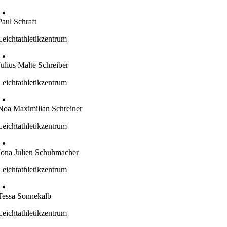
Paul Schraft
Leichtathletikzentrum
Julius Malte Schreiber
Leichtathletikzentrum
Noa Maximilian Schreiner
Leichtathletikzentrum
Jona Julien Schuhmacher
Leichtathletikzentrum
Tessa Sonnekalb
Leichtathletikzentrum