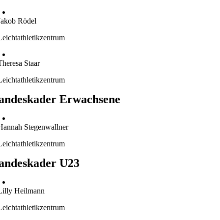
Jakob Rödel
Leichtathletikzentrum
Theresa Staar
Leichtathletikzentrum
andeskader Erwachsene
Hannah Stegenwallner
Leichtathletikzentrum
andeskader U23
Lilly Heilmann
Leichtathletikzentrum