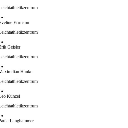
Leichtathletikzentrum
Eveline Errmann
Leichtathletikzentrum
Erik Geisler
Leichtathletikzentrum
Maximilian Hanke
Leichtathletikzentrum
Leo Künzel
Leichtathletikzentrum
Paula Langhammer