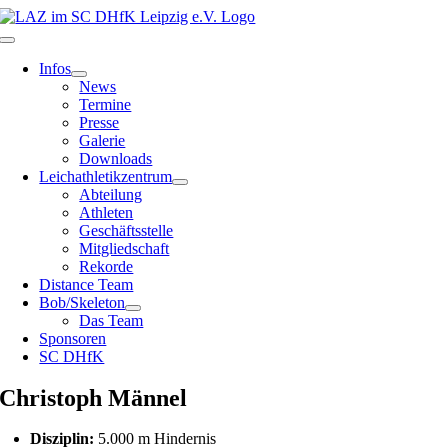
Zum
Inhalt
Toggle
springen
Navigation
Infos
News
Termine
Presse
Galerie
Downloads
Leichathletikzentrum
Abteilung
Athleten
Geschäftsstelle
Mitgliedschaft
Rekorde
Distance Team
Bob/Skeleton
Das Team
Sponsoren
SC DHfK
Christoph Männel
Disziplin:
5.000 m Hindernis