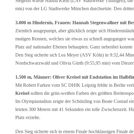
Siegerin wurde Hanna Klein (LAV Stadtwerke Tübingen), die s
min) von der LG Stadtwerke München durchsetzte. Den dritten
3.000 m Hindernis, Frauen: Hannah Stegenwallner mit Be
Ziemlich ausgepumpt, aber glücklich zeigte sich Hindernisläu
mutigen Rennen, welches sie etwas zu schnell angegangen war
Platz auf nationaler Ebenen behaupten. Ganz nebenbei konnte s
Den Sieg sicherte sich Lea Meyer (ASV Köln) in 9:32,44 Minu
Nordschwarzwald und Olivia Gürth (9:55,95 min) vom Diezer 
1.500 m, Männer: Oliver Kreisel mit Endstation im Halbfin
Mit Robert Farken vom SC DHfK Leipzig fehlte in Berlin verle
Kreisel
sollten die grün-weißen Farben des größten Breitenspor
Im Olympiastadion zeigte der Schützling von Beate Conrad ein 
letzten 300 Metern mit 41 Sekunden ein tolle Zwischenzeit. Hin
Platz erzielte.
Den Sieg sicherte sich in einem Finale hochklassigen Finale de