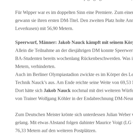
Für Wipper war es im doppelten Sinn eine Premiere. Zum einen
gewann sie ihren ersten DM-Titel. Den zweiten Platz holte A
Leverkusen) mit 56,90 Metern.
Speerwurf, Männer: Jakob Nauck kämpft mit seinem Kör
Allein die Teilnahme an der diesjährigen DM konnte Speerwerf
BA-Studenten bereits wochenlang Rückenbeschwerden. Was in d
Metern, verhinderten.
Auch im Berliner Olympiastadion zwickte es im Körper des Le
Technik Nauck’s aus. Am Ende reichte seine Weite von 69,53
Dort hätte sich
Jakob Nauck
nochmal mit drei weiteren Würfe
von Trainer Wolfgang Köhler in der Endabrechnung DM-Neun
Zum Deutschen Meister krönte sich unterdessen Julian Weber
gelang. Mit etwas Abstand folgen dahinter Maurice Voigt (
76,33 Metern auf den weiteren Postplätzen.