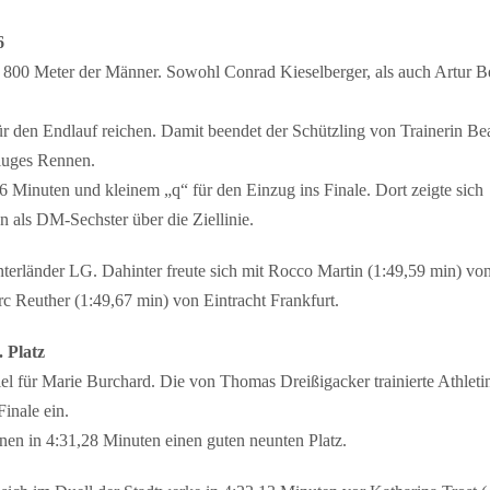
6
r 800 Meter der Männer. Sowohl Conrad Kieselberger, als auch Artur B
für den Endlauf reichen. Damit beendet der Schützling von Trainerin B
kluges Rennen.
96 Minuten und kleinem „q“ für den Einzug ins Finale. Dort zeigte sich
n als DM-Sechster über die Ziellinie.
nterländer LG. Dahinter freute sich mit Rocco Martin (1:49,59 min) vo
 Reuther (1:49,67 min) von Eintracht Frankfurt.
 Platz
el für Marie Burchard. Die von Thomas Dreißigacker trainierte Athleti
inale ein.
nen in 4:31,28 Minuten einen guten neunten Platz.