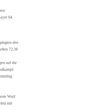
eren
Bayer 04
 plagten den
elten 72,38
gen auf die
Endkampf.
hützling
teste Wurf
im) mit