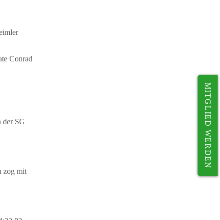
eimler
eate Conrad
MITGLIED WERDEN
n der SG
n zog mit