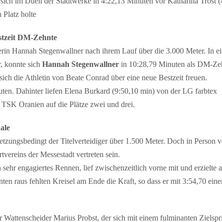
ich im Duell der Stadtwerke in 4:22,13 Minuten vor Katharina Trost (
 Platz holte
stzeit DM-Zehnte
ferin Hannah Stegenwallner nach ihrem Lauf über die 3.000 Meter. In 
, konnte sich
Hannah Stegenwallner
in 10:28,79 Minuten als DM-Zeh
ich die Athletin von Beate Conrad über eine neue Bestzeit freuen.
ten. Dahinter liefen Elena Burkard (9:50,10 min) von der LG farbtex
TSK Oranien auf die Plätze zwei und drei.
ale
tzungsbedingt der Titelverteidiger über 1.500 Meter. Doch in Person 
tvereins der Messestadt vertreten sein.
sehr engagiertes Rennen, lief zwischenzeitlich vorne mit und erzielte 
ten raus fehlten Kreisel am Ende die Kraft, so dass er mit 3:54,70 eine
r Wattenscheider Marius Probst, der sich mit einem fulminanten Zielspri