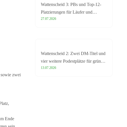
Wattenscheid 3: PBs und Top-12-
Platzierungen für Läufer und
27.07.2026
Sprinter bei DM
Wattenscheid 2: Zwei DM-Titel und
vier weitere Podestplätze für grün-
13.07.2026
weiße Leichtathletiktalente
 sowie zwei
latz,
 am Ende
hten sein