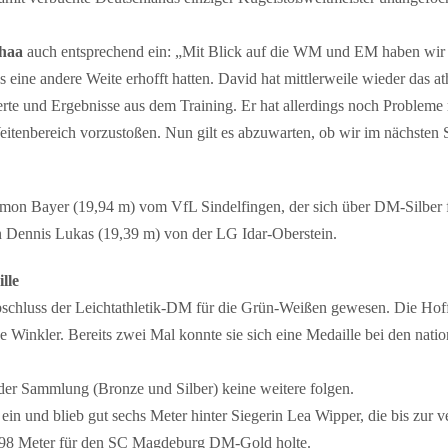
haa
auch entsprechend ein: „Mit Blick auf die WM und EM haben wir
 eine andere Weite erhofft hatten. David hat mittlerweile wieder das at
erte und Ergebnisse aus dem Training. Er hat allerdings noch Probleme
Weitenbereich vorzustoßen. Nun gilt es abzuwarten, ob wir im nächsten S
Simon Bayer (19,94 m) vom VfL Sindelfingen, der sich über DM-Silber 
n Dennis Lukas (19,39 m) von der LG Idar-Oberstein.
lle
schluss der Leichtathletik-DM für die Grün-Weißen gewesen. Die Ho
 Winkler. Bereits zwei Mal konnte sie sich eine Medaille bei den nati
 der Sammlung (Bronze und Silber) keine weitere folgen.
 ein und blieb gut sechs Meter hinter Siegerin Lea Wipper, die bis zur
,98 Meter für den SC Magdeburg DM-Gold holte.