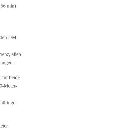
,56 min)
g den DM-
renz, allen
tungen.
 für beide
0-Meter-
Thüringer
eter.