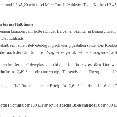
nd I 3:45,20 min) und Marc Tortell (Athletics Team Karben I 3:45
bis ins Halbfinale
or einem knappen Jahr holte sich der Leipziger Sprinter in Braunschwei
n Deutschlands.
halb sich eine Titelverteidigung schwierig gestalten sollte. Die Konkur
r auch der Erfurter Julian Wagner zeigen aktuell herausragende Leis
er im Berliner Olympiastadion bis ins Halbfinale vorstoßen. Dort war
hulte
in 10,49 Sekunden um wenige Tausendstel am Einzug in den 10
nzug ins Halbfinale ein kleiner Erfolg. In 10,61 Sekunden schließt der 
lotte Fromm
über 100 Meter sowie
Joscha Bretschneider
über 400 M