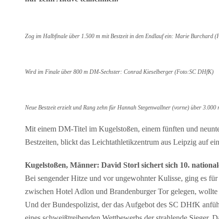
Zog im Halbfinale über 1.500 m mit Bestzeit in den Endlauf ein: Marie Burchard 
Wird im Finale über 800 m DM-Sechster: Conrad Kieselberger (Foto:SC DHfK)
Neue Bestzeit erzielt und Rang zehn für Hannah Stegenwallner (vorne) über 3.00
Mit einem DM-Titel im Kugelstoßen, einem fünften und neunte
Bestzeiten, blickt das Leichtathletikzentrum aus Leipzig auf 
Kugelstoßen, Männer: David Storl sichert sich 10. nationale
Bei sengender Hitze und vor ungewohnter Kulisse, ging es für 
zwischen Hotel Adlon und Brandenburger Tor gelegen, wollte
Und der Bundespolizist, der das Aufgebot des SC DHfK anführ
eines schweißtreibenden Wettbewerbs der strahlende Sieger. D