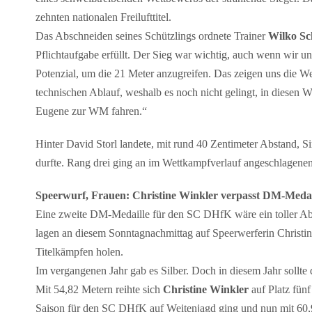
zehnten nationalen Freilufttitel.
Das Abschneiden seines Schützlings ordnete Trainer
Wilko Sc
Pflichtaufgabe erfüllt. Der Sieg war wichtig, auch wenn wir uns
Potenzial, um die 21 Meter anzugreifen. Das zeigen uns die W
technischen Ablauf, weshalb es noch nicht gelingt, in diesen 
Eugene zur WM fahren.“
Hinter David Storl landete, mit rund 40 Zentimeter Abstand, 
durfte. Rang drei ging an im Wettkampfverlauf angeschlagene
Speerwurf, Frauen: Christine Winkler verpasst DM-Medai
Eine zweite DM-Medaille für den SC DHfK wäre ein toller Ab
lagen an diesem Sonntagnachmittag auf Speerwerferin Christine
Titelkämpfen holen.
Im vergangenen Jahr gab es Silber. Doch in diesem Jahr sollte
Mit 54,82 Metern reihte sich
Christine Winkler
auf Platz fünf
Saison für den SC DHfK auf Weitenjagd ging und nun mit 60