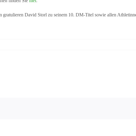
ften finden Sie
hier
.
gratulieren David Storl zu seinem 10. DM-Titel sowie allen Athletin