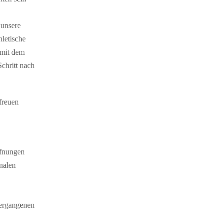
 unsere
hletische
 mit dem
chritt nach
freuen
ffnungen
onalen
 vergangenen