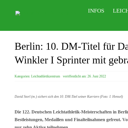
Zum
INFOS
LEIC
Inhalt
springen
Berlin: 10. DM-Titel für Da
Winkler I Sprinter mit geb
Kategorien:
Leichtathletikzentrum
veröffentlicht am: 26. Juni 2022
David Storl (m.) sichert sich den 10. DM-Titel seiner Karriere (Foto: I. Hensel)
Die 122. Deutschen Leichtathletik-Meisterschaften in Berli
Bestleistungen, Medaillen und Finalteilnahmen gefreut. V
nur zehn Aktive teilnehmen.