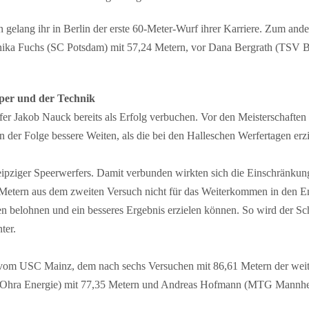
 gelang ihr in Berlin der erste 60-Meter-Wurf ihrer Karriere. Zum and
nnika Fuchs (SC Potsdam) mit 57,24 Metern, vor Dana Bergrath (TSV 
per und der Technik
er Jakob Nauck bereits als Erfolg verbuchen. Vor den Meisterschaften
er Folge bessere Weiten, als die bei den Halleschen Werfertagen erzi
ipziger Speerwerfers. Damit verbunden wirkten sich die Einschränkun
 Metern aus dem zweiten Versuch nicht für das Weiterkommen in den 
n belohnen und ein besseres Ergebnis erzielen können. So wird der Sc
ter.
 vom USC Mainz, dem nach sechs Versuchen mit 86,61 Metern der wei
LG Ohra Energie) mit 77,35 Metern und Andreas Hofmann (MTG Mannhe