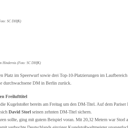
(Foto: SC DHfK)
0 m Hindernis (Foto: SC DHfK)
n Platz im Speerwurf sowie drei Top-10-Platzierungen im Laufbereich
eine durchwachsene DM in Berlin zurück.
n Freilufttitel
die Kugelstoßer bereits am Freitag um den DM-Titel. Auf dem Pariser P
 sich
David Storl
seinen zehnten DM-Titel sichern.
en sollte, ging mit gutem Beispiel voran. Mit 20,32 Metern war Storl
amit verbuchte Deutschlands einziger Kugelstoßweltmeister unangefoc