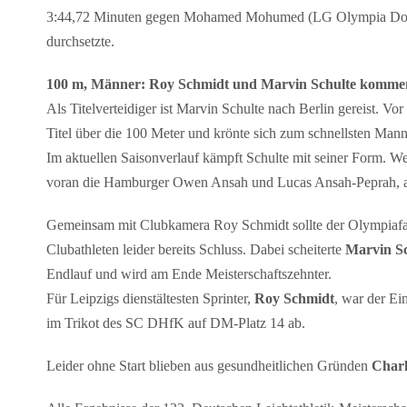
3:44,72 Minuten gegen Mohamed Mohumed (LG Olympia Dortmu
durchsetzte.
100 m, Männer: Roy Schmidt und Marvin Schulte kommen 
Als Titelverteidiger ist Marvin Schulte nach Berlin gereist. V
Titel über die 100 Meter und krönte sich zum schnellsten Man
Im aktuellen Saisonverlauf kämpft Schulte mit seiner Form. Wes
voran die Hamburger Owen Ansah und Lucas Ansah-Peprah, abe
Gemeinsam mit Clubkamera Roy Schmidt sollte der Olympiafahr
Clubathleten leider bereits Schluss. Dabei scheiterte
Marvin Sc
Endlauf und wird am Ende Meisterschaftszehnter.
Für Leipzigs dienstältesten Sprinter,
Roy Schmidt
, war der Ei
im Trikot des SC DHfK auf DM-Platz 14 ab.
Leider ohne Start blieben aus gesundheitlichen Gründen
Char