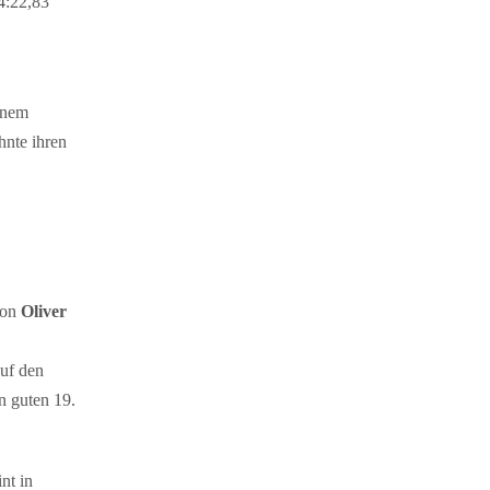
4:22,83
einem
nte ihren
von
Oliver
auf den
n guten 19.
nt in