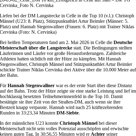
Cervinka_Foto N. Cervinka
Liefen bei der DM Langstrecke in Celle in die Top 10 (v.l.): Christoph
Männel (U23: 8. Platz), Stützpunktathlet Artur Beimler (Männer: 5.
Platz) und Hannah Stegenwallner (Frauen: 6. Platz) mit Trainer Niklas
Cervinka (Foto: N. Cervinka)
Bei heißen Temperaturen fand am 2. Mai 2026 in Celle die
Deutsche
Meisterschaft über die Langstrecke
statt. Die Bedingungen stellten
Läuferinnen und Läufer vor große Herausforderungen. Zahlreiche
Athleten hatten sichtlich mit der Hitze zu kämpfen. Mit Hannah
Stegenwallner, Christoph Männel und Stützpunktathlet Artur Beimler
schickte Trainer Niklas Cervinka drei Aktive über die 10.000 Meter au
der Bahn.
Für
Hannah Stegenwallner
war es der erste Start über diese Distanz
auf der Bahn. Trotz der Hitze zeigte sie eine starke Leistung und lief i
hochklassig besetzten Teilnehmerinnenfeld in die Top 10. Damit
bestätigte sie ihre Zeit von der Straßen-DM, auch wenn sie ihre
Bestzeit knapp verpasste. Hannah wird nach 25 kräftezehrenden
Runden in
33:23,34 Minuten
DM-Siebte
.
In der männlichen U23 konnte
Christoph Männel
bei dieser
Meisterschaft nicht sein volles Potenzial ausschöpfen und erwischte
keinen guten Tag. In 30:56,55 Minuten wird er
Achter
seiner