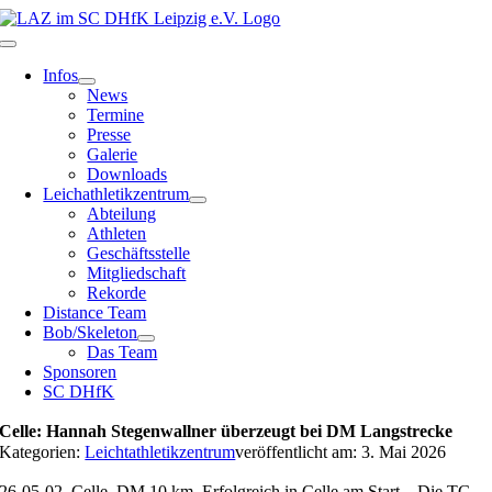
Zum
Inhalt
Toggle
springen
Navigation
Infos
News
Termine
Presse
Galerie
Downloads
Leichathletikzentrum
Abteilung
Athleten
Geschäftsstelle
Mitgliedschaft
Rekorde
Distance Team
Bob/Skeleton
Das Team
Sponsoren
SC DHfK
Celle: Hannah Stegenwallner überzeugt bei DM Langstrecke
Kategorien:
Leichtathletikzentrum
veröffentlicht am: 3. Mai 2026
26-05-02_Celle_DM 10 km_Erfolgreich in Celle am Start – Die TG