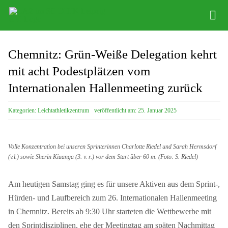
Zum
Tog
Inhalt
Nav
springen
Infos
Chemnitz: Grün-Weiße Delegation kehrt
Leichathletikzentrum
mit acht Podestplätzen vom
Internationalen Hallenmeeting zurück
Distance Team
Kategorien:
Leichtathletikzentrum
veröffentlicht am: 25. Januar 2025
Bob/Skeleton
Sponsoren
Volle Konzentration bei unseren Sprinterinnen Charlotte Riedel und Sarah Hermsdorf
(v.l.) sowie Sherin Kiuanga (3. v. r.) vor dem Start über 60 m. (Foto: S. Riedel)
SC DHfK
Am heutigen Samstag ging es für unsere Aktiven aus dem Sprint-,
Hürden- und Laufbereich zum 26. Internationalen Hallenmeeting
in Chemnitz. Bereits ab 9:30 Uhr starteten die Wettbewerbe mit
den Sprintdisziplinen, ehe der Meetingtag am späten Nachmittag