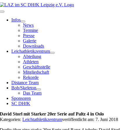
Zum
Inhalt
Toggle
springen
Navigation
Infos
News
Termine
Presse
Galerie
Downloads
Leichathletikzentrum
Abteilung
Athleten
Geschäftsstelle
Mitgliedschaft
Rekorde
Distance Team
Bob/Skeleton
Das Team
Sponsoren
SC DHfK
David Storl mit Starker 20er Serie auf Paltz 4 in Oslo
Kategorien:
Leichtathletikzentrum
veröffentlicht am: 7. Juni 2018
Durfte über eine starke 20er Serie und Rang 4 jubeln: David Storl