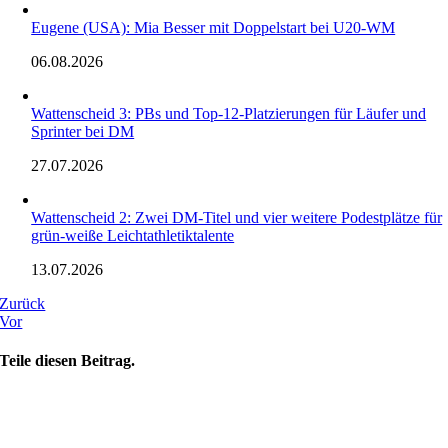
Eugene (USA): Mia Besser mit Doppelstart bei U20-WM
06.08.2026
Wattenscheid 3: PBs und Top-12-Platzierungen für Läufer und
Sprinter bei DM
27.07.2026
Wattenscheid 2: Zwei DM-Titel und vier weitere Podestplätze für
grün-weiße Leichtathletiktalente
13.07.2026
Zurück
Vor
Teile diesen Beitrag.