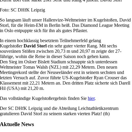
Foto: SC DHfK Leipzig
So langsam läuft unser Hallenvize-Weltmeister im Kugelstoßen, David
Storl, für die Heim-EM in Berlin heiß. Das Diamond League Meeting
in Oslo entpuppte sich für ihn als gutes Pflaster.
In einem hochklassig besetztem Teilnehmerfeld gelang
Kugelstoßer
David Storl
ein sehr guter vierter Rang. Mit sechs
souveränen Stößen zwischen 20,73 m und 20,97 m zeigte der 27-
Jährige, wohin die Reise in dieser Saison noch gehen kann.
Den Sieg im Osloer Bislett Stadium schnappte sich unterdessen
Weltmeister Tomas Walsh (NZL) mit 22,29 Metern. Den neuen
Meetingrekord stellte der Neuseeländer erst in seinem sechsten und
letzten Versuch auf. Zuvor führte US-Kugelstoßer Ryan Crouser das
Klassement mit 22,21 Metern an. Den dritten Platz sicherte sich Darell
Hil (USA) mit 21,20 m.
Das vollständige Kugelstoßergebnis finden Sie
hier
.
Der SC DHfK Leipzig und die Abteilung Leichtathletikzentrum
gratulieren David Storl zu seinem starken vierten Platz! (th)
Aktuelle News