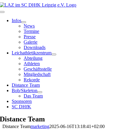
Zum
Inhalt
Toggle
springen
Navigation
Infos
News
Termine
Presse
Galerie
Downloads
Leichathletikzentrum
Abteilung
Athleten
Geschäftsstelle
Mitgliedschaft
Rekorde
Distance Team
Bob/Skeleton
Das Team
Sponsoren
SC DHfK
Distance Team
Distance Team
marketing
2025-06-16T13:18:41+02:00