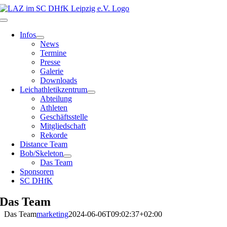
Zum
Inhalt
Toggle
springen
Navigation
Infos
News
Termine
Presse
Galerie
Downloads
Leichathletikzentrum
Abteilung
Athleten
Geschäftsstelle
Mitgliedschaft
Rekorde
Distance Team
Bob/Skeleton
Das Team
Sponsoren
SC DHfK
Das Team
Das Team
marketing
2024-06-06T09:02:37+02:00