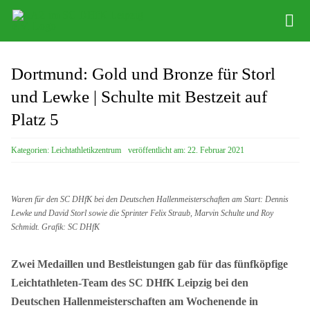
Zum
Tog
Inhalt
Nav
springen
Infos
Dortmund: Gold und Bronze für Storl
Leichathletikzentrum
und Lewke | Schulte mit Bestzeit auf
Platz 5
Distance Team
Kategorien:
Leichtathletikzentrum
veröffentlicht am: 22. Februar 2021
Bob/Skeleton
Sponsoren
Waren für den SC DHfK bei den Deutschen Hallenmeisterschaften am Start: Dennis
Lewke und David Storl sowie die Sprinter Felix Straub, Marvin Schulte und Roy
SC DHfK
Schmidt. Grafik: SC DHfK
Zwei Medaillen und Bestleistungen gab für das fünfköpfige
Leichtathleten-Team des SC DHfK Leipzig bei den
Deutschen Hallenmeisterschaften am Wochenende in