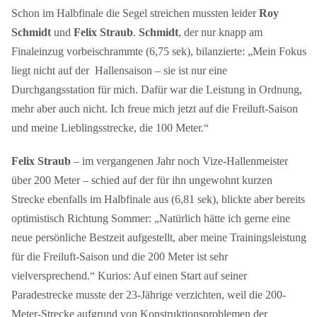
Schon im Halbfinale die Segel streichen mussten leider
Roy
Schmidt
und
Felix Straub
.
Schmidt
, der nur knapp am
Finaleinzug vorbeischrammte (6,75 sek), bilanzierte: „Mein Fokus
liegt nicht auf der Hallensaison – sie ist nur eine
Durchgangsstation für mich. Dafür war die Leistung in Ordnung,
mehr aber auch nicht. Ich freue mich jetzt auf die Freiluft-Saison
und meine Lieblingsstrecke, die 100 Meter.“
Felix Straub
– im vergangenen Jahr noch Vize-Hallenmeister
über 200 Meter – schied auf der für ihn ungewohnt kurzen
Strecke ebenfalls im Halbfinale aus (6,81 sek), blickte aber bereits
optimistisch Richtung Sommer: „Natürlich hätte ich gerne eine
neue persönliche Bestzeit aufgestellt, aber meine Trainingsleistung
für die Freiluft-Saison und die 200 Meter ist sehr
vielversprechend.“ Kurios: Auf einen Start auf seiner
Paradestrecke musste der 23-Jährige verzichten, weil die 200-
Meter-Strecke aufgrund von Konstruktionsproblemen der