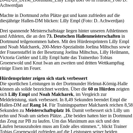
Achwerdjan
Machte in Dortmund zehn Plätze gut und kann zufrieden auf die
diesjährige Hallen-DM blicken: Lilly Empl (Foto: D. Achwerdjan)
Drei spannende Meisterschaftstage liegen hinter unseren Athletinnen
und Athleten, die an den
73. Deutschen Hallenmeisterschaften
in
Dortmund teilgenommen haben. Mit den Hürdensprintern Lilly Empl
und Noah Malcharek, 200-Meter-Spezialistin Joelina Miltschus sowie
der Frauenstaffel in der Besetzung Joelina Miltschus, Lilly Heilmann,
Victoria Giehler und Lilly Empl hatte das Trainerduo Tobias
Groenewold und Knut Iwan am zweiten und dritten Wettkampftag
einige Eisen im Feuer.
Hürdensprinter zeigen sich stark verbessert
Die sportlichen Leistungen in der Dortmunder Helmut-Körnig-Halle
können als solide bezeichnet werden. Über die
60 m Hürden
zeigten
sich
Lilly Empl
und
Noah Malcharek
, im Vergleich zur
Meldeleistung, stark verbessert. In 8,49 Sekunden beendet Empl die
Hallen-DM auf
Rang 14
. Für Trainingspartner Malcharek reichen 8,58
Sekunden zu
Meisterschaftsplatz 16
. Damit verbessert sich Lilly um
zehn und Noah um sieben Plätze. „Die beiden hatten hier in Dortmund
das Zeug zur PB zu laufen. Um das Maximum aus sich und den
Läufen herauszuholen muss am Ende alles stimmen.“, blickt Trainer
Tobias Groenewold zufrieden auf die Leistungen seiner beiden