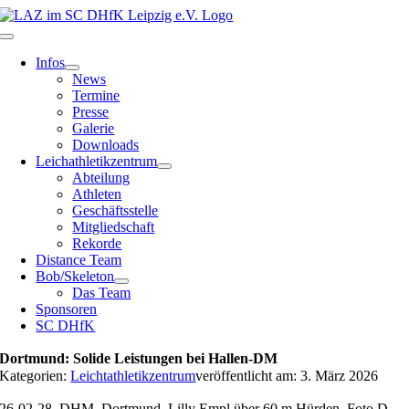
Zum
Inhalt
Toggle
springen
Navigation
Infos
News
Termine
Presse
Galerie
Downloads
Leichathletikzentrum
Abteilung
Athleten
Geschäftsstelle
Mitgliedschaft
Rekorde
Distance Team
Bob/Skeleton
Das Team
Sponsoren
SC DHfK
Dortmund: Solide Leistungen bei Hallen-DM
Kategorien:
Leichtathletikzentrum
veröffentlicht am: 3. März 2026
26-02-28_DHM_Dortmund_Lilly Empl über 60 m Hürden_Foto D.