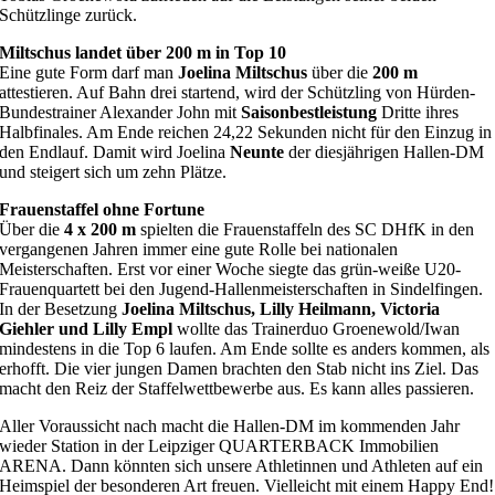
Schützlinge zurück.
Miltschus landet über 200 m in Top 10
Eine gute Form darf man
Joelina Miltschus
über die
200 m
attestieren. Auf Bahn drei startend, wird der Schützling von Hürden-
Bundestrainer Alexander John mit
Saisonbestleistung
Dritte ihres
Halbfinales. Am Ende reichen 24,22 Sekunden nicht für den Einzug in
den Endlauf. Damit wird Joelina
Neunte
der diesjährigen Hallen-DM
und steigert sich um zehn Plätze.
Frauenstaffel ohne Fortune
Über die
4 x 200 m
spielten die Frauenstaffeln des SC DHfK in den
vergangenen Jahren immer eine gute Rolle bei nationalen
Meisterschaften. Erst vor einer Woche siegte das grün-weiße U20-
Frauenquartett bei den Jugend-Hallenmeisterschaften in Sindelfingen.
In der Besetzung
Joelina Miltschus, Lilly Heilmann, Victoria
Giehler und Lilly Empl
wollte das Trainerduo Groenewold/Iwan
mindestens in die Top 6 laufen. Am Ende sollte es anders kommen, als
erhofft. Die vier jungen Damen brachten den Stab nicht ins Ziel. Das
macht den Reiz der Staffelwettbewerbe aus. Es kann alles passieren.
Aller Voraussicht nach macht die Hallen-DM im kommenden Jahr
wieder Station in der Leipziger QUARTERBACK Immobilien
ARENA. Dann könnten sich unsere Athletinnen und Athleten auf ein
Heimspiel der besonderen Art freuen. Vielleicht mit einem Happy End!