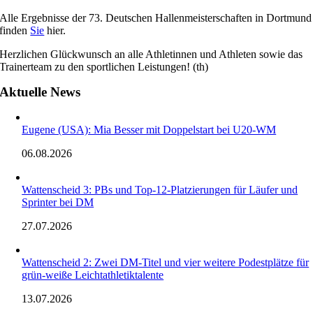
Alle Ergebnisse der 73. Deutschen Hallenmeisterschaften in Dortmund
finden
Sie
hier.
Herzlichen Glückwunsch an alle Athletinnen und Athleten sowie das
Trainerteam zu den sportlichen Leistungen! (th)
Aktuelle News
Eugene (USA): Mia Besser mit Doppelstart bei U20-WM
06.08.2026
Wattenscheid 3: PBs und Top-12-Platzierungen für Läufer und
Sprinter bei DM
27.07.2026
Wattenscheid 2: Zwei DM-Titel und vier weitere Podestplätze für
grün-weiße Leichtathletiktalente
13.07.2026