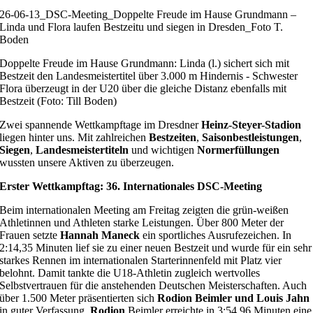
26-06-13_DSC-Meeting_Doppelte Freude im Hause Grundmann –
Linda und Flora laufen Bestzeitu und siegen in Dresden_Foto T.
Boden
Doppelte Freude im Hause Grundmann: Linda (l.) sichert sich mit
Bestzeit den Landesmeistertitel über 3.000 m Hindernis - Schwester
Flora überzeugt in der U20 über die gleiche Distanz ebenfalls mit
Bestzeit (Foto: Till Boden)
Zwei spannende Wettkampftage im Dresdner
Heinz-Steyer-Stadion
liegen hinter uns. Mit zahlreichen
Bestzeiten
,
Saisonbestleistungen
,
Siegen
,
Landesmeistertiteln
und wichtigen
Normerfüllungen
wussten unsere Aktiven zu überzeugen.
Erster Wettkampftag: 36. Internationales DSC-Meeting
Beim internationalen Meeting am Freitag zeigten die grün-weißen
Athletinnen und Athleten starke Leistungen. Über 800 Meter der
Frauen setzte
Hannah Maneck
ein sportliches Ausrufezeichen. In
2:14,35 Minuten lief sie zu einer neuen Bestzeit und wurde für ein sehr
starkes Rennen im internationalen Starterinnenfeld mit Platz vier
belohnt. Damit tankte die U18-Athletin zugleich wertvolles
Selbstvertrauen für die anstehenden Deutschen Meisterschaften. Auch
über 1.500 Meter präsentierten sich
Rodion Beimler und Louis Jahn
in guter Verfassung.
Rodion
Beimler erreichte in 3:54,96 Minuten eine