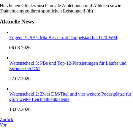
Herzlichen Glückwunsch an alle Athletinnen und Athleten sowie
Trainerteams zu ihren sportlichen Leistungen! (th)
Aktuelle News
Eugene (USA): Mia Besser mit Doppelstart bei U20-WM
06.08.2026
Wattenscheid 3: PBs und Top-12-Platzierungen für Läufer und
Sprinter bei DM
27.07.2026
Wattenscheid 2: Zwei DM-Titel und vier weitere Podestplätze für
grün-weiße Leichtathletiktalente
13.07.2026
Zurück
Vor