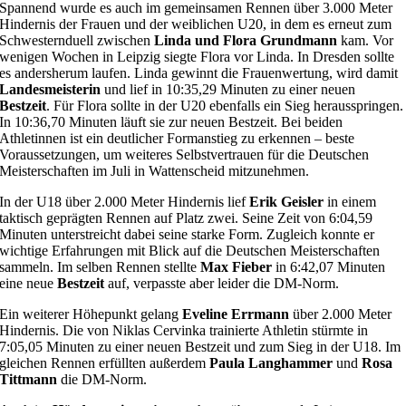
Spannend wurde es auch im gemeinsamen Rennen über 3.000 Meter
Hindernis der Frauen und der weiblichen U20, in dem es erneut zum
Schwesternduell zwischen
Linda und Flora Grundmann
kam. Vor
wenigen Wochen in Leipzig siegte Flora vor Linda. In Dresden sollte
es andersherum laufen. Linda gewinnt die Frauenwertung, wird damit
Landesmeisterin
und lief in 10:35,29 Minuten zu einer neuen
Bestzeit
. Für Flora sollte in der U20 ebenfalls ein Sieg herausspringen.
In 10:36,70 Minuten läuft sie zur neuen Bestzeit. Bei beiden
Athletinnen ist ein deutlicher Formanstieg zu erkennen – beste
Voraussetzungen, um weiteres Selbstvertrauen für die Deutschen
Meisterschaften im Juli in Wattenscheid mitzunehmen.
In der U18 über 2.000 Meter Hindernis lief
Erik Geisler
in einem
taktisch geprägten Rennen auf Platz zwei. Seine Zeit von 6:04,59
Minuten unterstreicht dabei seine starke Form. Zugleich konnte er
wichtige Erfahrungen mit Blick auf die Deutschen Meisterschaften
sammeln. Im selben Rennen stellte
Max Fieber
in 6:42,07 Minuten
eine neue
Bestzeit
auf, verpasste aber leider die DM-Norm.
Ein weiterer Höhepunkt gelang
Eveline Errmann
über 2.000 Meter
Hindernis. Die von Niklas Cervinka trainierte Athletin stürmte in
7:05,05 Minuten zu einer neuen Bestzeit und zum Sieg in der U18. Im
gleichen Rennen erfüllten außerdem
Paula Langhammer
und
Rosa
Tittmann
die DM-Norm.