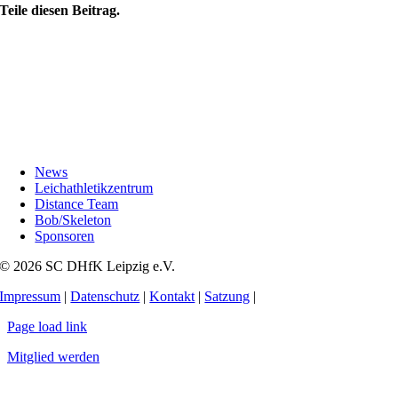
Teile diesen Beitrag.
News
Leichathletikzentrum
Distance Team
Bob/Skeleton
Sponsoren
© 2026 SC DHfK Leipzig e.V.
Impressum
|
Datenschutz
|
Kontakt
|
Satzung
|
Page load link
Mitglied werden
Nach