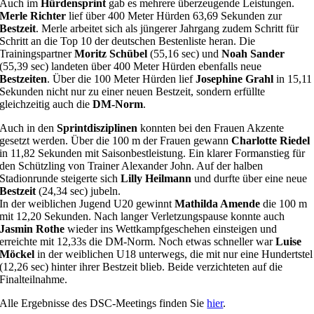
Auch im
Hürdensprint
gab es mehrere überzeugende Leistungen.
Merle Richter
lief über 400 Meter Hürden 63,69 Sekunden zur
Bestzeit
. Merle arbeitet sich als jüngerer Jahrgang zudem Schritt für
Schritt an die Top 10 der deutschen Bestenliste heran. Die
Trainingspartner
Moritz Schübel
(55,16 sec) und
Noah Sander
(55,39 sec) landeten über 400 Meter Hürden ebenfalls neue
Bestzeiten
. Über die 100 Meter Hürden lief
Josephine Grahl
in 15,11
Sekunden nicht nur zu einer neuen Bestzeit, sondern erfüllte
gleichzeitig auch die
DM-Norm
.
Auch in den
Sprintdisziplinen
konnten bei den Frauen Akzente
gesetzt werden. Über die 100 m der Frauen gewann
Charlotte Riedel
in 11,82 Sekunden mit Saisonbestleistung. Ein klarer Formanstieg für
den Schützling von Trainer Alexander John. Auf der halben
Stadionrunde steigerte sich
Lilly Heilmann
und durfte über eine neue
Bestzeit
(24,34 sec) jubeln.
In der weiblichen Jugend U20 gewinnt
Mathilda Amende
die 100 m
mit 12,20 Sekunden.
Nach langer Verletzungspause konnte auch
Jasmin Rothe
wieder ins Wettkampfgeschehen einsteigen und
erreichte mit 12,33s die DM-Norm. Noch etwas schneller war
Luise
Möckel
in der weiblichen U18 unterwegs, die mit nur eine Hundertstel
(12,26 sec) hinter ihrer Bestzeit blieb. Beide verzichteten auf die
Finalteilnahme.
Alle Ergebnisse des DSC-Meetings finden Sie
hier
.