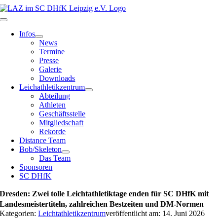
Zum
Inhalt
Toggle
springen
Navigation
Infos
News
Termine
Presse
Galerie
Downloads
Leichathletikzentrum
Abteilung
Athleten
Geschäftsstelle
Mitgliedschaft
Rekorde
Distance Team
Bob/Skeleton
Das Team
Sponsoren
SC DHfK
Dresden: Zwei tolle Leichtathletiktage enden für SC DHfK mit
Landesmeistertiteln, zahlreichen Bestzeiten und DM-Normen
Kategorien:
Leichtathletikzentrum
veröffentlicht am: 14. Juni 2026