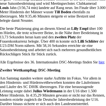
neue Saisonbestleistung und wird Meetingsechster. Clubkamerad
Louis
Jahn (3:56,74 min) landete auf Rang neun. Im Finale über 3.000
Meter Hindernis der Männer wusste
Till Boden
ebenfalls zu
überzeugen. Mit 9:35,46 Minuten steigerte er seine Bestzeit und
belegte damit Neunter.
Die beste Platzierung ging an diesem Abend an
Lilly Empl
über 100
m Hürden, die trotz schwerer Beine, in die Nähe ihrer Bestleistung in
13,73 Sekunden heran kam und den
zweiten Platz
der
Frauenkonkurrenz belegte.
Über 400 m konnte sich
Lilli Schlüter
der
U23-DM Norm nähern. Mit 58,16 Sekunden erreichte sie eine
Saisonbestleistung und arbeitet sich nach mehreren gesundheitlichen
Rückschlägen Stück für Stück zurück.
Alle Ergebnisse des 36. Internationalen DSC-Meetings finden Sie
hier
.
Zweiter Wettkampftag: DSC-Meeting
Am Samstag standen weitere starke Auftritte im Fokus. Vor allem in
den Hindernis- und Hürdenwettbewerben konnten die Läuferinnen
und Läufer des SC DHfK überzeugen. Für eine herausragende
Leistung sorgte dabei
Julius Wiedemann
in der U16 über 1.500
Meter Hindernis. In 4:35,29 Minuten gewann er nicht nur das Rennen,
sondern erzielte zugleich die Deutsche Jahresbestleistung der U16.
Darüber hinaus sicherte er sich auch den Landesmeistertitel.