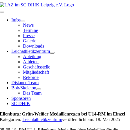
Zum
Inhalt
Toggle
springen
Navigation
Infos
News
Termine
Presse
Galerie
Downloads
Leichathletikzentrum
Abteilung
Athleten
Geschäftsstelle
Mitgliedschaft
Rekorde
Distance Team
Bob/Skeleton
Das Team
Sponsoren
SC DHfK
Eilenburg: Grün-Weißer Medaillenregen bei U14-RM im Einzel
Kategorien:
Leichtathletikzentrum
veröffentlicht am: 18. Mai 2025
25-05-18_RM U14_Eilenburg_Medaillen über Medaillen für die