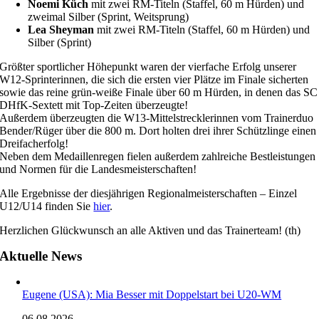
Noemi Küch
mit zwei RM-Titeln (Staffel, 60 m Hürden) und
zweimal Silber (Sprint, Weitsprung)
Lea Sheyman
mit zwei RM-Titeln (Staffel, 60 m Hürden) und
Silber (Sprint)
Größter sportlicher Höhepunkt waren der vierfache Erfolg unserer
W12-Sprinterinnen, die sich die ersten vier Plätze im Finale sicherten
sowie das reine grün-weiße Finale über 60 m Hürden, in denen das SC
DHfK-Sextett mit Top-Zeiten überzeugte!
Außerdem überzeugten die W13-Mittelstrecklerinnen vom Trainerduo
Bender/Rüger über die 800 m. Dort holten drei ihrer Schützlinge einen
Dreifacherfolg!
Neben dem Medaillenregen fielen außerdem zahlreiche Bestleistungen
und Normen für die Landesmeisterschaften!
Alle Ergebnisse der diesjährigen Regionalmeisterschaften – Einzel
U12/U14 finden Sie
hier
.
Herzlichen Glückwunsch an alle Aktiven und das Trainerteam! (th)
Aktuelle News
Eugene (USA): Mia Besser mit Doppelstart bei U20-WM
06.08.2026