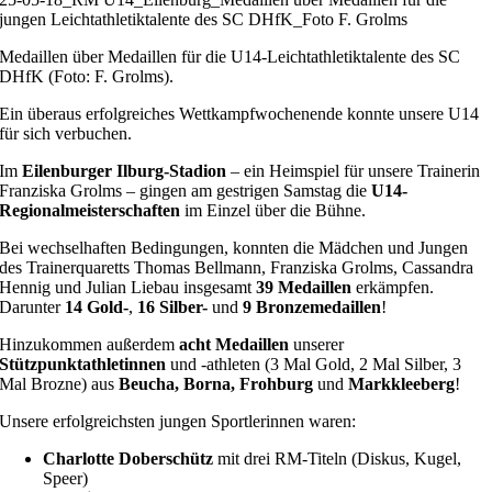
jungen Leichtathletiktalente des SC DHfK_Foto F. Grolms
Medaillen über Medaillen für die U14-Leichtathletiktalente des SC
DHfK (Foto: F. Grolms).
Ein überaus erfolgreiches Wettkampfwochenende konnte unsere U14
für sich verbuchen.
Im
Eilenburger Ilburg-Stadion
– ein Heimspiel für unsere Trainerin
Franziska Grolms – gingen am gestrigen Samstag die
U14-
Regionalmeisterschaften
im Einzel über die Bühne.
Bei wechselhaften Bedingungen, konnten die Mädchen und Jungen
des Trainerquaretts Thomas Bellmann, Franziska Grolms, Cassandra
Hennig und Julian Liebau insgesamt
39 Medaillen
erkämpfen.
Darunter
14 Gold-
,
16 Silber-
und
9 Bronzemedaillen
!
Hinzukommen außerdem
acht Medaillen
unserer
Stützpunktathletinnen
und -athleten (3 Mal Gold, 2 Mal Silber, 3
Mal Brozne) aus
Beucha, Borna, Frohburg
und
Markkleeberg
!
Unsere erfolgreichsten jungen Sportlerinnen waren:
Charlotte Doberschütz
mit drei RM-Titeln (Diskus, Kugel,
Speer)