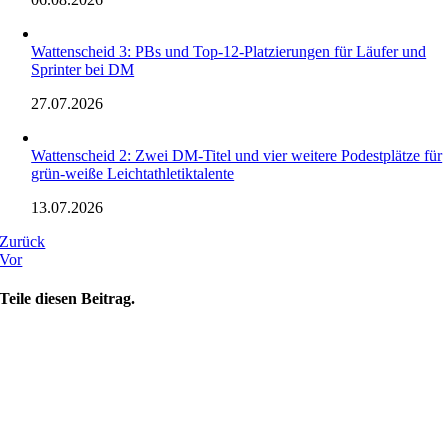
Wattenscheid 3: PBs und Top-12-Platzierungen für Läufer und
Sprinter bei DM
27.07.2026
Wattenscheid 2: Zwei DM-Titel und vier weitere Podestplätze für
grün-weiße Leichtathletiktalente
13.07.2026
Zurück
Vor
Teile diesen Beitrag.