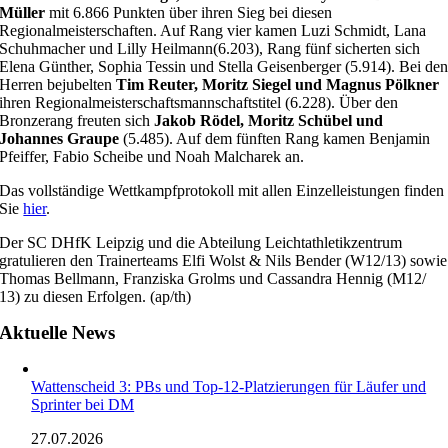
Müller
mit 6.866 Punkten über ihren Sieg bei diesen
Regionalmeisterschaften. Auf Rang vier kamen Luzi Schmidt, Lana
Schuhmacher und Lilly Heilmann(6.203), Rang fünf sicherten sich
Elena Günther, Sophia Tessin und Stella Geisenberger (5.914). Bei de
Herren bejubelten
Tim Reuter, Moritz Siegel und Magnus Pölkner
ihren Regionalmeisterschaftsmannschaftstitel (6.228). Über den
Bronzerang freuten sich
Jakob Rödel, Moritz Schübel und
Johannes Graupe
(5.485). Auf dem fünften Rang kamen Benjamin
Pfeiffer, Fabio Scheibe und Noah Malcharek an.
Das vollständige Wettkampfprotokoll mit allen Einzelleistungen finden
Sie
hier
.
Der SC DHfK Leipzig und die Abteilung Leichtathletikzentrum
gratulieren den Trainerteams Elfi Wolst & Nils Bender (W12/13) sowie
Thomas Bellmann, Franziska Grolms und Cassandra Hennig (M12/
13) zu diesen Erfolgen. (ap/th)
Aktuelle News
Wattenscheid 3: PBs und Top-12-Platzierungen für Läufer und
Sprinter bei DM
27.07.2026