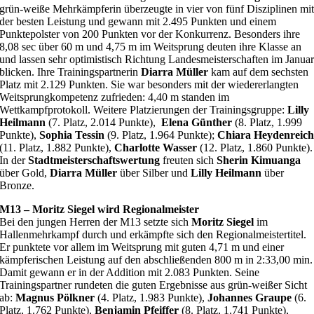
grün-weiße Mehrkämpferin überzeugte in vier von fünf Disziplinen mi
der besten Leistung und gewann mit 2.495 Punkten und einem
Punktepolster von 200 Punkten vor der Konkurrenz. Besonders ihre
8,08 sec über 60 m und 4,75 m im Weitsprung deuten ihre Klasse an
und lassen sehr optimistisch Richtung Landesmeisterschaften im Janua
blicken. Ihre Trainingspartnerin
Diarra Müller
kam auf dem sechsten
Platz mit 2.129 Punkten. Sie war besonders mit der wiedererlangten
Weitsprungkompetenz zufrieden: 4,40 m standen im
Wettkampfprotokoll. Weitere Platzierungen der Trainingsgruppe:
Lilly
Heilmann
(7. Platz, 2.014 Punkte),
Elena Günther
(8. Platz, 1.999
Punkte),
Sophia Tessin
(9. Platz, 1.964 Punkte);
Chiara Heydenreic
(11. Platz, 1.882 Punkte),
Charlotte Wasser
(12. Platz, 1.860 Punkte).
In der
Stadtmeisterschaftswertung
freuten sich
Sherin Kimuanga
über Gold,
Diarra Müller
über Silber und
Lilly Heilmann
über
Bronze.
M13 – Moritz Siegel wird Regionalmeister
Bei den jungen Herren der M13 setzte sich
Moritz Siegel
im
Hallenmehrkampf durch und erkämpfte sich den Regionalmeistertitel.
Er punktete vor allem im Weitsprung mit guten 4,71 m und einer
kämpferischen Leistung auf den abschließenden 800 m in 2:33,00 min.
Damit gewann er in der Addition mit 2.083 Punkten. Seine
Trainingspartner rundeten die guten Ergebnisse aus grün-weißer Sicht
ab:
Magnus Pölkner
(4. Platz, 1.983 Punkte),
Johannes Graupe
(6.
Platz, 1.762 Punkte),
Benjamin Pfeiffer
(8. Platz, 1.741 Punkte),