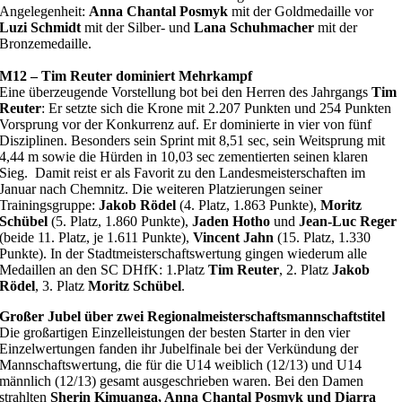
Angelegenheit:
Anna Chantal Posmyk
mit der Goldmedaille vor
Luzi Schmidt
mit der Silber- und
Lana Schuhmacher
mit der
Bronzemedaille.
M12 – Tim Reuter dominiert Mehrkampf
Eine überzeugende Vorstellung bot bei den Herren des Jahrgangs
Tim
Reuter
: Er setzte sich die Krone mit 2.207 Punkten und 254 Punkten
Vorsprung vor der Konkurrenz auf. Er dominierte in vier von fünf
Disziplinen. Besonders sein Sprint mit 8,51 sec, sein Weitsprung mit
4,44 m sowie die Hürden in 10,03 sec zementierten seinen klaren
Sieg. Damit reist er als Favorit zu den Landesmeisterschaften im
Januar nach Chemnitz. Die weiteren Platzierungen seiner
Trainingsgruppe:
Jakob Rödel
(4. Platz, 1.863 Punkte),
Moritz
Schübel
(5. Platz, 1.860 Punkte),
Jaden Hotho
und
Jean-Luc Reger
(beide 11. Platz, je 1.611 Punkte),
Vincent Jahn
(15. Platz, 1.330
Punkte). In der Stadtmeisterschaftswertung gingen wiederum alle
Medaillen an den SC DHfK: 1.Platz
Tim Reuter
, 2. Platz
Jakob
Rödel
, 3. Platz
Moritz Schübel
.
Großer Jubel über zwei Regionalmeisterschaftsmannschaftstitel
Die großartigen Einzelleistungen der besten Starter in den vier
Einzelwertungen fanden ihr Jubelfinale bei der Verkündung der
Mannschaftswertung, die für die U14 weiblich (12/13) und U14
männlich (12/13) gesamt ausgeschrieben waren. Bei den Damen
strahlten
Sherin Kimuanga, Anna Chantal Posmyk und Diarra