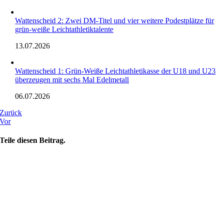
Wattenscheid 2: Zwei DM-Titel und vier weitere Podestplätze für
grün-weiße Leichtathletiktalente
13.07.2026
Wattenscheid 1: Grün-Weiße Leichtathletikasse der U18 und U23
überzeugen mit sechs Mal Edelmetall
06.07.2026
Zurück
Vor
Teile diesen Beitrag.