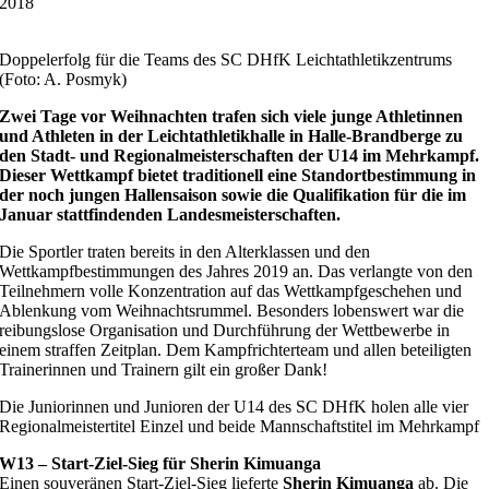
2018
Doppelerfolg für die Teams des SC DHfK Leichtathletikzentrums
(Foto: A. Posmyk)
Zwei Tage vor Weihnachten trafen sich viele junge Athletinnen
und Athleten in der Leichtathletikhalle in Halle-Brandberge zu
den Stadt- und Regionalmeisterschaften der U14 im Mehrkampf.
Dieser Wettkampf bietet traditionell eine Standortbestimmung in
der noch jungen Hallensaison sowie die Qualifikation für die im
Januar stattfindenden Landesmeisterschaften.
Die Sportler traten bereits in den Alterklassen und den
Wettkampfbestimmungen des Jahres 2019 an. Das verlangte von den
Teilnehmern volle Konzentration auf das Wettkampfgeschehen und
Ablenkung vom Weihnachtsrummel. Besonders lobenswert war die
reibungslose Organisation und Durchführung der Wettbewerbe in
einem straffen Zeitplan. Dem Kampfrichterteam und allen beteiligten
Trainerinnen und Trainern gilt ein großer Dank!
Die Juniorinnen und Junioren der U14 des SC DHfK holen alle vier
Regionalmeistertitel Einzel und beide Mannschaftstitel im Mehrkampf
W13 – Start-Ziel-Sieg für Sherin Kimuanga
Einen souveränen Start-Ziel-Sieg lieferte
Sherin Kimuanga
ab. Die