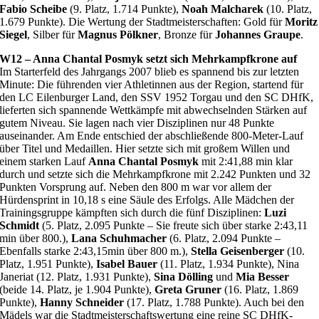
Fabio Scheibe
(9. Platz, 1.714 Punkte),
Noah Malcharek
(10. Platz,
1.679 Punkte). Die Wertung der Stadtmeisterschaften: Gold für
Moritz
Siegel
, Silber für
Magnus Pölkner
, Bronze für
Johannes Graupe
.
W12 – Anna Chantal Posmyk setzt sich Mehrkampfkrone auf
Im Starterfeld des Jahrgangs 2007 blieb es spannend bis zur letzten
Minute: Die führenden vier Athletinnen aus der Region, startend für
den LC Eilenburger Land, den SSV 1952 Torgau und den SC DHfK,
lieferten sich spannende Wettkämpfe mit abwechselnden Stärken auf
gutem Niveau. Sie lagen nach vier Disziplinen nur 48 Punkte
auseinander. Am Ende entschied der abschließende 800-Meter-Lauf
über Titel und Medaillen. Hier setzte sich mit großem Willen und
einem starken Lauf
Anna Chantal Posmyk
mit 2:41,88 min klar
durch und setzte sich die Mehrkampfkrone mit 2.242 Punkten und 32
Punkten Vorsprung auf. Neben den 800 m war vor allem der
Hürdensprint in 10,18 s eine Säule des Erfolgs. Alle Mädchen der
Trainingsgruppe kämpften sich durch die fünf Disziplinen:
Luzi
Schmidt
(5. Platz, 2.095 Punkte – Sie freute sich über starke 2:43,11
min über 800.),
Lana Schuhmacher
(6. Platz, 2.094 Punkte –
Ebenfalls starke 2:43,15min über 800 m.),
Stella Geisenberger
(10.
Platz, 1.951 Punkte),
Isabel Bauer
(11. Platz, 1.934 Punkte), Nina
Janeriat (12. Platz, 1.931 Punkte),
Sina Dölling
und
Mia Besser
(beide 14. Platz, je 1.904 Punkte),
Greta Gruner
(16. Platz, 1.869
Punkte),
Hanny Schneider
(17. Platz, 1.788 Punkte). Auch bei den
Mädels war die Stadtmeisterschaftswertung eine reine SC DHfK-