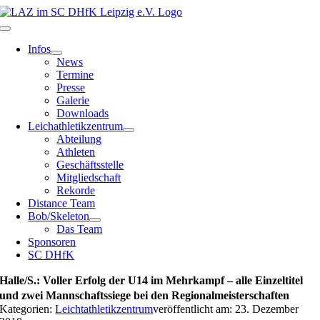
Zum
Inhalt
Toggle
springen
Navigation
Infos
News
Termine
Presse
Galerie
Downloads
Leichathletikzentrum
Abteilung
Athleten
Geschäftsstelle
Mitgliedschaft
Rekorde
Distance Team
Bob/Skeleton
Das Team
Sponsoren
SC DHfK
Halle/S.: Voller Erfolg der U14 im Mehrkampf – alle Einzeltitel
und zwei Mannschaftssiege bei den Regionalmeisterschaften
Kategorien:
Leichtathletikzentrum
veröffentlicht am: 23. Dezember