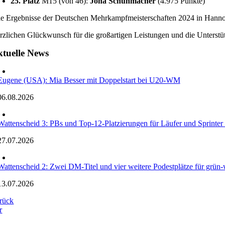
25. Platz
M15 (von 46):
Jona Schuhmacher
(4.975 Punkte)
le Ergebnisse der Deutschen Mehrkampfmeisterschaften 2024 in Hanno
rzlichen Glückwunsch für die großartigen Leistungen und die Unterstüt
tuelle News
Eugene (USA): Mia Besser mit Doppelstart bei U20-WM
06.08.2026
Wattenscheid 3: PBs und Top-12-Platzierungen für Läufer und Sprinte
27.07.2026
Wattenscheid 2: Zwei DM-Titel und vier weitere Podestplätze für grün-w
13.07.2026
rück
r