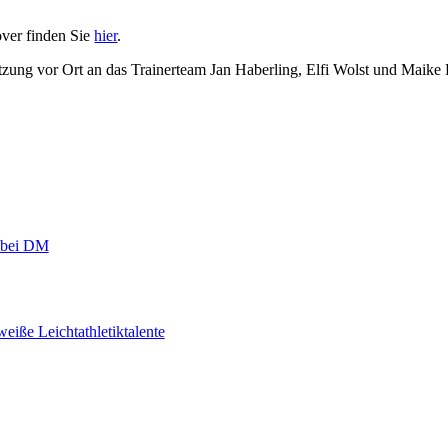
ver finden Sie
hier
.
zung vor Ort an das Trainerteam Jan Haberling, Elfi Wolst und Maike R
r bei DM
eiße Leichtathletiktalente