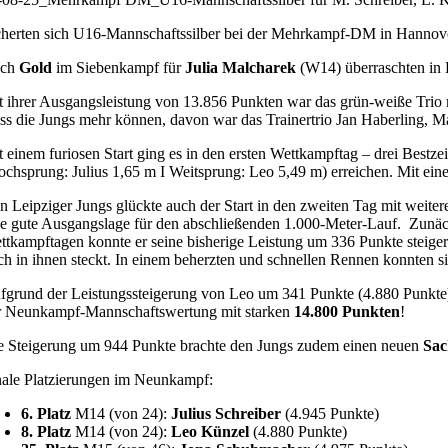
cherten sich U16-Mannschaftssilber bei der Mehrkampf-DM in Hannover 
ach
Gold
im Siebenkampf für
Julia Malcharek
(W14) überraschten in
t ihrer Ausgangsleistung von 13.856 Punkten war das grün-weiße Trio
ss die Jungs mehr können, davon war das Trainertrio Jan Haberling, Ma
t einem furiosen Start ging es in den ersten Wettkampftag – drei Best
ochsprung: Julius 1,65 m I Weitsprung: Leo 5,49 m) erreichen. Mit einem
n Leipziger Jungs glückte auch der Start in den zweiten Tag mit weite
ne gute Ausgangslage für den abschließenden 1.000-Meter-Lauf. Zunäch
ttkampftagen konnte er seine bisherige Leistung um 336 Punkte steige
ch in ihnen steckt. In einem beherzten und schnellen Rennen konnten s
fgrund der Leistungssteigerung von Leo um 341 Punkte (4.880 Punkte)
r Neunkampf-Mannschaftswertung mit starken
14.800 Punkten
!
e Steigerung um 944 Punkte brachte den Jungs zudem einen neuen
Sac
nale Platzierungen im Neunkampf:
6. Platz
M14 (von 24):
Julius Schreiber
(4.945 Punkte)
8. Platz
M14 (von 24):
Leo Künzel
(4.880 Punkte)