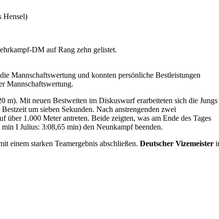
s Hensel)
ehrkampf-DM auf Rang zehn gelistet.
ür die Mannschaftswertung und konnten persönliche Bestleistungen
 der Mannschaftswertung.
20 m). Mit neuen Bestweiten im Diskuswurf erarbeiteten sich die Jungs
er Bestzeit um sieben Sekunden. Nach anstrengenden zwei
uf über 1.000 Meter antreten. Beide zeigten, was am Ende des Tages
91 min I Julius: 3:08,65 min) den Neunkampf beenden.
mit einem starken Teamergebnis abschließen.
Deutscher Vizemeister
i