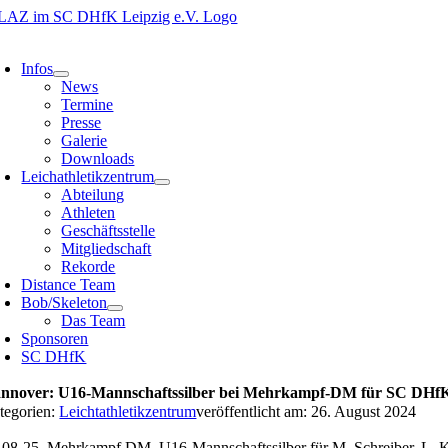
Zum
Inhalt
oggle
springen
avigation
Infos
News
Termine
Presse
Galerie
Downloads
Leichathletikzentrum
Abteilung
Athleten
Geschäftsstelle
Mitgliedschaft
Rekorde
Distance Team
Bob/Skeleton
Das Team
Sponsoren
SC DHfK
nnover: U16-Mannschaftssilber bei Mehrkampf-DM für SC DHfK
tegorien:
Leichtathletikzentrum
veröffentlicht am: 26. August 2024
-08-25_Mehrkampf DM_U16-Mannschaftssilber für M. Schreiber, L. K