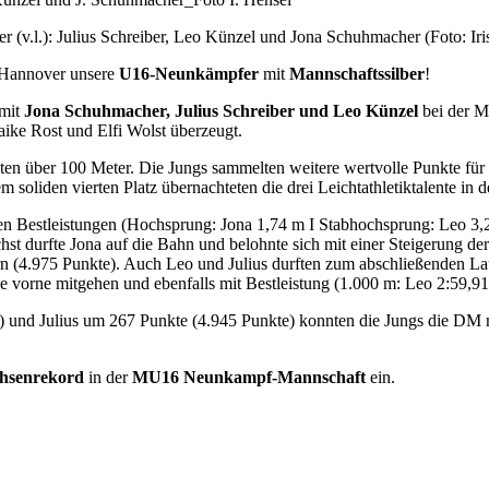
(v.l.): Julius Schreiber, Leo Künzel und Jona Schuhmacher (Foto: Iri
 Hannover unsere
U16-Neunkämpfer
mit
Mannschaftssilber
!
 mit
Jona Schuhmacher, Julius Schreiber und Leo Künzel
bei der M
ike Rost und Elfi Wolst überzeugt.
zeiten über 100 Meter. Die Jungs sammelten weitere wertvolle Punkte f
 soliden vierten Platz übernachteten die drei Leichtathletiktalente in
ren Bestleistungen (Hochsprung: Jona 1,74 m I Stabhochsprung: Leo 3,
st durfte Jona auf die Bahn und belohnte sich mit einer Steigerung d
rn (4.975 Punkte). Auch Leo und Julius durften zum abschließenden La
ie vorne mitgehen und ebenfalls mit Bestleistung (1.000 m: Leo 2:59,
 und Julius um 267 Punkte (4.945 Punkte) konnten die Jungs die DM 
hsenrekord
in der
MU16 Neunkampf-Mannschaft
ein.