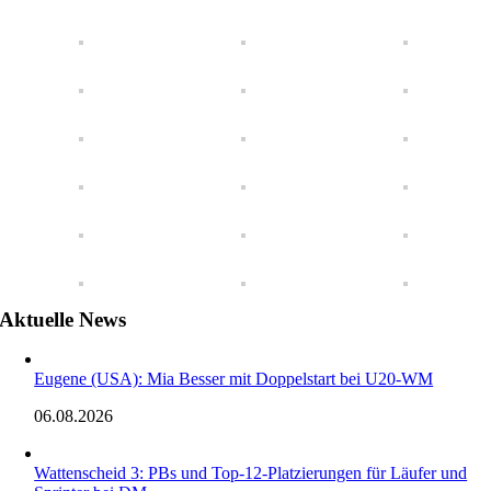
Aktuelle News
Eugene (USA): Mia Besser mit Doppelstart bei U20-WM
06.08.2026
Wattenscheid 3: PBs und Top-12-Platzierungen für Läufer und