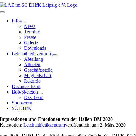
Zum
Inhalt
Toggle
springen
Navigation
Infos
News
Termine
Presse
Galerie
Downloads
Leichathletikzentrum
Abteilung
Athleten
Geschäftsstelle
Mitgliedschaft
Rekorde
Distance Team
Bob/Skeleton
Das Team
Sponsoren
SC DHfK
Impressionen und Emotionen von der Hallen-DM 2020
Kategorien:
Leichtathletikzentrum
veröffentlicht am: 2. März 2020
csm_2020_DHM_David_Storl_Kugelstoßen_Quelle_SC_DHfK_07_3