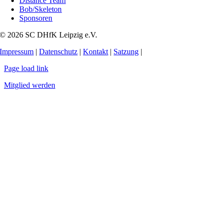
Distance Team
Bob/Skeleton
Sponsoren
© 2026 SC DHfK Leipzig e.V.
Impressum
|
Datenschutz
|
Kontakt
|
Satzung
|
Page load link
Mitglied werden
Nach
oben