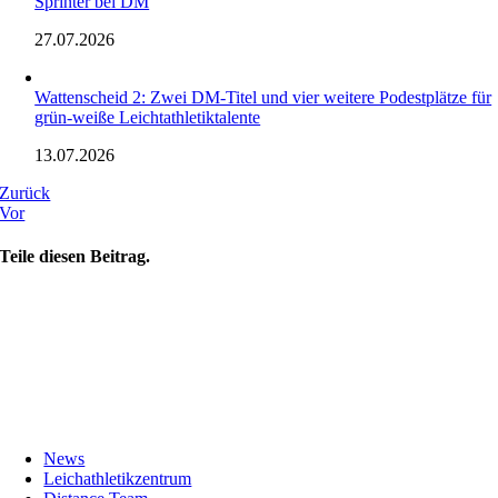
Sprinter bei DM
27.07.2026
Wattenscheid 2: Zwei DM-Titel und vier weitere Podestplätze für
grün-weiße Leichtathletiktalente
13.07.2026
Zurück
Vor
Teile diesen Beitrag.
News
Leichathletikzentrum