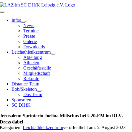
Zum
Inhalt
Toggle
springen
Navigation
Infos
News
Termine
Presse
Galerie
Downloads
Leichathletikzentrum
Abteilung
Athleten
Geschäftsstelle
Mitgliedschaft
Rekorde
Distance Team
Bob/Skeleton
Das Team
Sponsoren
SC DHfK
Jerusalem: Sprinterin Joelina Miltschus bei U20-EM im DLV-
Dress dabei
Kategorien:
Leichtathletikzentrum
veröffentlicht am: 5. August 2023