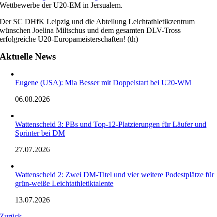
Wettbewerbe der U20-EM in Jersualem.
Der SC DHfK Leipzig und die Abteilung Leichtathletikzentrum
wünschen Joelina Miltschus und dem gesamten DLV-Tross
erfolgreiche U20-Europameisterschaften! (th)
Aktuelle News
Eugene (USA): Mia Besser mit Doppelstart bei U20-WM
06.08.2026
Wattenscheid 3: PBs und Top-12-Platzierungen für Läufer und
Sprinter bei DM
27.07.2026
Wattenscheid 2: Zwei DM-Titel und vier weitere Podestplätze für
grün-weiße Leichtathletiktalente
13.07.2026
Zurück