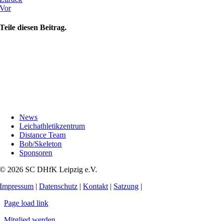
Vor
Teile diesen Beitrag.
News
Leichathletikzentrum
Distance Team
Bob/Skeleton
Sponsoren
© 2026 SC DHfK Leipzig e.V.
Impressum
|
Datenschutz
|
Kontakt
|
Satzung
|
Page load link
Mitglied werden