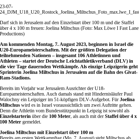
23-07-
24_DJM_U18_U20_Rostock_Joelina_Miltschus_Foto_max.lwe_I_fast.
Darf sich in Jerusalem auf den Einzelstart über 100 m und die Staffel
über 4 x 100 m freuen: Joelina Miltschus (Foto: Max Löwe I Fast Lane
Productions)
Am kommenden Montag, 7. August 2023, beginnen in Israel die
U20-Europameisterschaften. Mit der größten Delegation der
teilnehmenden Nationen – insgesamt 106 Athletinnen und
Athleten – startet der Deutsche Leichtathletikverband (DLV) in
die vier Tage dauernden Wettkämpfe. Als einzige Leipzigerin geht
Sprinterin Joelina Miltschus in Jerusalem auf die Bahn des Givat-
Ram-Stadions.
Bereits im Vorjahr war Jerusalem Ausrichter der U18-
Europameisterschaften. Auch damals stand mit Hindernisläufer Paul
Walochny ein Leipziger im 51-köpfigen DLV-Aufgebot. Für
Joelina
Miltschus
wird es in Israel voraussichtlich um zwei Auftritte gehen.
Denn die Athletin vom Bundesstützpunkt in Leipzig ist sowohl als
Einzelstarterin
über die
100 Meter
, als auch mit der
Staffel über 4 x
100 Meter
gemeldet.
Joelina Miltschus mit Einzelstart über 100 m
Bereits am ersten Wettkampftag (Mo, 7. August) steht Miltschus ab