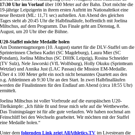
17:30 Uhr
im Vorlauf
über 100 Meter auf der Bahn. Dort möchte die
19-jährige Leipzigerin in ihrem ersten Auftritt im Nationaltrikot eine
neue Bestzeit (ML: 11,71 sec) aufstellen. Am Abend des gleichen
Tages steht ab 20:45 Uhr die Halbfinalläufe, hoffentlich mit Joelina
Miltschus, auf dem Programm. Das Finale geht am Dienstag, 8.
August, um 20 Uhr über die Bühne.
U20-Staffel möchte Medaille holen
Am Donnerstagmorgen (10. August) startet für die DLV-Staffel um die
Sprinterinnen Chelsea Kadiri (SC Magdeburg), Laura Mier (SC
Potsdam), Joelina Miltschus (SC DHfK Leipzig), Rosina Schneider
(TV Sulz), Nele Jaworski (VfL Wolfsburg), Holly Okuku (Sprintteam
Wetzlar) und Annika Just (LAC Passau) die Mission EM-Medaille.
Über 4 x 100 Meter geht ein noch nicht benanntes Quartett aus den
o.g. Athletinnen ab 9:30 Uhr an den Start. In zwei Halbfinalläufen
werden die Finalistinnen für den Endlauf am Abend (circa 18:55 Uhr)
ermittelt.
Joelina Miltschus ist voller Vorfreude auf die europäischen U20-
Titelkämpfe: „Ich fühle fit und freue mich sehr auf die Wettbewerbe.
Das Trainingslager ist für alle gute verlaufen. Wir haben nochmal am
Feinschliff bei den Wechseln gearbeitet. Wir möchten mit der Staffel
eine Medaille holen.“
Unter dem
folgenden Link zeigt AllAthletics.TV
im Livestream die