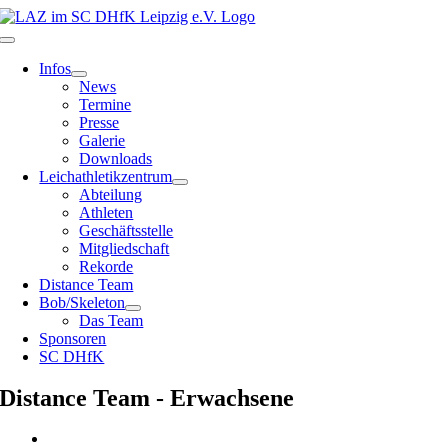
Zum
Inhalt
Toggle
springen
Navigation
Infos
News
Termine
Presse
Galerie
Downloads
Leichathletikzentrum
Abteilung
Athleten
Geschäftsstelle
Mitgliedschaft
Rekorde
Distance Team
Bob/Skeleton
Das Team
Sponsoren
SC DHfK
Distance Team - Erwachsene