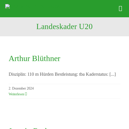
Zum
Tog
Inhalt
Nav
springen
Landeskader U20
Infos
Leichathletikzentrum
Arthur Blüthner
Distance Team
Arthur Blüthner
Bob/Skeleton
Disziplin: 110 m Hürden Bestleistung: tba Kaderstatus: [...]
Sponsoren
2. Dezember 2024
SC DHfK
Weiterlesen
Jasmin Rothe