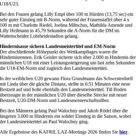
U18/U23.
Bei den Frauen gelang Lilly Empl über 100 m Hürden (13,75 sec) ein
sehr guter Einstieg mit B-Norm, während der Frauenstaffel über 4 x
100 m mit Charlotte Riedel, Joelina Miltschus, Mathilda Amende und
Lilly Heilmann in 45,79 Sekunden die A-Norm für die DM im
Wattenscheider Lohrheidestadion gelang.
Hindernisasse sichern Landesmeistertitel und EM-Norm
Der abschließende Höhepunkt des Wettkampftages waren die
Hindernisrennen. Erik Geisler sicherte sich über 2.000 m Hindernis der
männlichen U18 mit einer Leistungssteigerung um fast zehn Sekunden
die U18-EM-Norm und zugleich den Landesmeistertitel.
In der weiblichen U20 gewann Flora Grundmann das Schwesterduell
mit Linda über die gleiche Distanz, stellte in 6:51 Minuten eine neue
Bestzeit auf und holte ebenfalls den Landesmeistertitel. Till Boden
überzeugte in der männlichen U20 über dieselbe Strecke mit neuer
Bestzeit, U20-DM-Norm und Landesmeisterschaftssilber.
Bei den Männern gelang Paul Walochny und Jakob Rödel über die
längeren 3.000 m Hindernis ein solider Einstieg in die Saison, wobei
der Landesmeistertitel an Paul Walochny ging.
Alle Ergebnisse des KAFRIL LAZ-Meetings 2026 finden Sie
hier
.