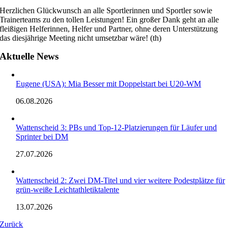
Herzlichen Glückwunsch an alle Sportlerinnen und Sportler sowie
Trainerteams zu den tollen Leistungen! Ein großer Dank geht an alle
fleißigen Helferinnen, Helfer und Partner, ohne deren Unterstützung
das diesjährige Meeting nicht umsetzbar wäre! (th)
Aktuelle News
Eugene (USA): Mia Besser mit Doppelstart bei U20-WM
06.08.2026
Wattenscheid 3: PBs und Top-12-Platzierungen für Läufer und
Sprinter bei DM
27.07.2026
Wattenscheid 2: Zwei DM-Titel und vier weitere Podestplätze für
grün-weiße Leichtathletiktalente
13.07.2026
Zurück