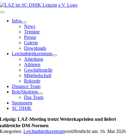
Zum
Inhalt
Toggle
springen
Navigation
Infos
News
Termine
Presse
Galerie
Downloads
Leichathletikzentrum
Abteilung
Athleten
Geschäftsstelle
Mitgliedschaft
Rekorde
Distance Team
Bob/Skeleton
Das Team
Sponsoren
SC DHfK
Leipzig: LAZ-Meeting trotzt Wetterkapriolen und liefert
zahlreiche DM-Normen
Kategorien:
Leichtathletikzentrum
veröffentlicht am: 16. Mai 2026