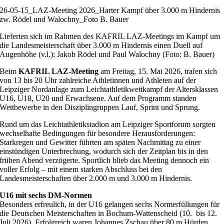
26-05-15_LAZ-Meeting 2026_Harter Kampf über 3.000 m Hindernis
zw. Rödel und Walochny_Foto B. Bauer
Lieferten sich im Rahmen des KAFRIL LAZ-Meetings im Kampf um
die Landesmeisterschaft über 3.000 m Hindernis einen Duell auf
Augenhöhe (v.l.): Jakob Rödel und Paul Walochny (Foto: B. Bauer)
Beim
KAFRIL LAZ-Meeting
am Freitag, 15. Mai 2026, trafen sich
von 13 bis 20 Uhr zahlreiche Athletinnen und Athleten auf der
Leipziger Nordanlage zum Leichtathletikwettkampf der Altersklassen
U16, U18, U20 und Erwachsene. Auf dem Programm standen
Wettbewerbe in den Disziplingruppen Lauf, Sprint und Sprung.
Rund um das Leichtathletikstadion am Leipziger Sportforum sorgten
wechselhafte Bedingungen für besondere Herausforderungen:
Starkregen und Gewitter führten am späten Nachmittag zu einer
einstündigen Unterbrechung, wodurch sich der Zeitplan bis in den
frühen Abend verzögerte. Sportlich blieb das Meeting dennoch ein
voller Erfolg – mit einem starken Abschluss bei den
Landesmeisterschaften über 2.000 m und 3.000 m Hindernis.
U16 mit sechs DM-Normen
Besonders erfreulich, in der U16 gelangen sechs Normerfüllungen für
die Deutschen Meisterschaften in Bochum-Wattenscheid (10. bis 12.
Juli 2026). Erfolgreich waren Johannes Zschau über 80 m Hürden