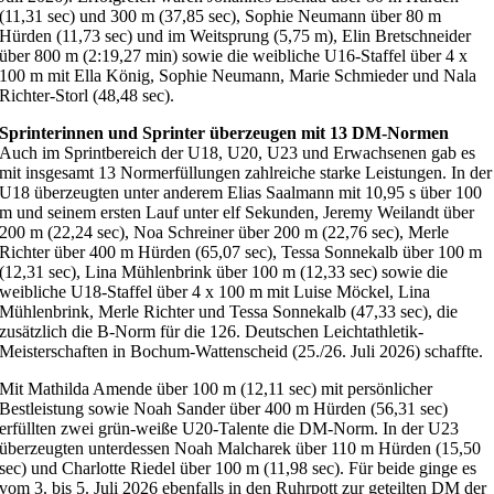
(11,31 sec) und 300 m (37,85 sec), Sophie Neumann über 80 m
Hürden (11,73 sec) und im Weitsprung (5,75 m), Elin Bretschneider
über 800 m (2:19,27 min) sowie die weibliche U16-Staffel über 4 x
100 m mit Ella König, Sophie Neumann, Marie Schmieder und Nala
Richter-Storl (48,48 sec).
Sprinterinnen und Sprinter überzeugen mit 13 DM-Normen
Auch im Sprintbereich der U18, U20, U23 und Erwachsenen gab es
mit insgesamt 13 Normerfüllungen zahlreiche starke Leistungen. In der
U18 überzeugten unter anderem Elias Saalmann mit 10,95 s über 100
m und seinem ersten Lauf unter elf Sekunden, Jeremy Weilandt über
200 m (22,24 sec), Noa Schreiner über 200 m (22,76 sec), Merle
Richter über 400 m Hürden (65,07 sec), Tessa Sonnekalb über 100 m
(12,31 sec), Lina Mühlenbrink über 100 m (12,33 sec) sowie die
weibliche U18-Staffel über 4 x 100 m mit Luise Möckel, Lina
Mühlenbrink, Merle Richter und Tessa Sonnekalb (47,33 sec), die
zusätzlich die B-Norm für die 126. Deutschen Leichtathletik-
Meisterschaften in Bochum-Wattenscheid (25./26. Juli 2026) schaffte.
Mit Mathilda Amende über 100 m (12,11 sec) mit persönlicher
Bestleistung sowie Noah Sander über 400 m Hürden (56,31 sec)
erfüllten zwei grün-weiße U20-Talente die DM-Norm. In der U23
überzeugten unterdessen Noah Malcharek über 110 m Hürden (15,50
sec) und Charlotte Riedel über 100 m (11,98 sec). Für beide ginge es
vom 3. bis 5. Juli 2026 ebenfalls in den Ruhrpott zur geteilten DM der