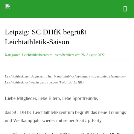
Zum
Tog
Inhalt
Nav
springen
Infos
Leipzig: SC DHfK begrüßt
Leichathletikzentrum
Leichtathletik-Saison
Distance Team
Kategorien:
Leichtathletikzentrum
veröffentlicht am: 26. August 2022
Bob/Skeleton
Leichtathletik zum Anfassen: Hier bringt Stabhochspringerin Cassandra Hennig den
Sponsoren
Leichtathletiknachwuchs zum Fliegen (Foto: SC DHfK)
SC DHfK
Liebe Mitglieder, liebe Eltern, liebe Sportfreunde,
das SC DHfK Leichtathletikzentrum begrüßt das neue Trainings-
und Wettkampfjahr wieder mit seiner StartUp-Party