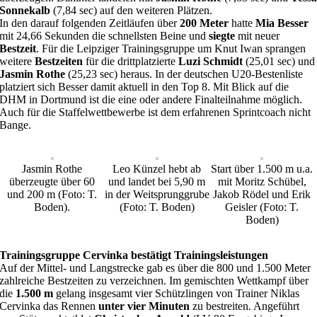
Sonnekalb
(7,84 sec) auf den weiteren Plätzen.
In den darauf folgenden Zeitläufen über
200 Meter
hatte
Mia Besser
mit 24,66 Sekunden die schnellsten Beine und
siegte
mit neuer
Bestzeit
. Für die Leipziger Trainingsgruppe um Knut Iwan sprangen
weitere
Bestzeiten
für die drittplatzierte
Luzi Schmidt
(25,01 sec) und
Jasmin Rothe
(25,23 sec) heraus. In der deutschen U20-Bestenliste
platziert sich Besser damit aktuell in den Top 8. Mit Blick auf die
DHM in Dortmund ist die eine oder andere Finalteilnahme möglich.
Auch für die Staffelwettbewerbe ist dem erfahrenen Sprintcoach nicht
Bange.
Jasmin Rothe
Leo Künzel hebt ab
Start über 1.500 m u.a.
überzeugte über 60
und landet bei 5,90 m
mit Moritz Schübel,
und 200 m (Foto: T.
in der Weitsprunggrube
Jakob Rödel und Erik
Boden).
(Foto: T. Boden)
Geisler (Foto: T.
Boden)
Trainingsgruppe Cervinka bestätigt Trainingsleistungen
Auf der Mittel- und Langstrecke gab es über die 800 und 1.500 Meter
zahlreiche Bestzeiten zu verzeichnen. Im gemischten Wettkampf über
die
1.500 m
gelang insgesamt vier Schützlingen von Trainer Niklas
Cervinka das Rennen
unter vier Minuten
zu bestreiten. Angeführt