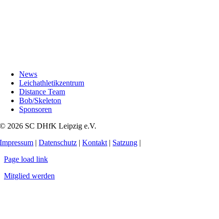
News
Leichathletikzentrum
Distance Team
Bob/Skeleton
Sponsoren
© 2026 SC DHfK Leipzig e.V.
Impressum
|
Datenschutz
|
Kontakt
|
Satzung
|
Page load link
Mitglied werden
Nach
oben