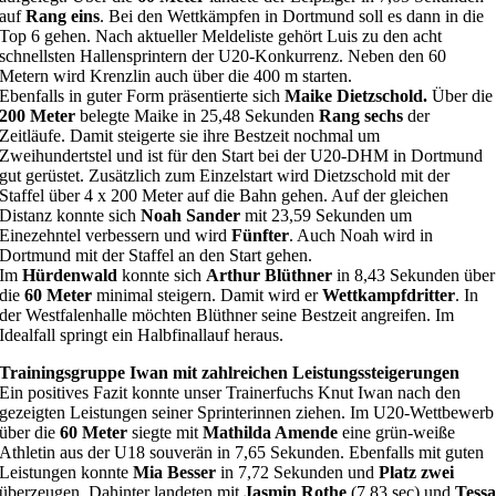
auf
Rang eins
. Bei den Wettkämpfen in Dortmund soll es dann in die
Top 6 gehen. Nach aktueller Meldeliste gehört Luis zu den acht
schnellsten Hallensprintern der U20-Konkurrenz. Neben den 60
Metern wird Krenzlin auch über die 400 m starten.
Ebenfalls in guter Form präsentierte sich
Maike Dietzschold.
Über die
200 Meter
belegte Maike in 25,48 Sekunden
Rang sechs
der
Zeitläufe. Damit steigerte sie ihre Bestzeit nochmal um
Zweihundertstel und ist für den Start bei der U20-DHM in Dortmund
gut gerüstet. Zusätzlich zum Einzelstart wird Dietzschold mit der
Staffel über 4 x 200 Meter auf die Bahn gehen. Auf der gleichen
Distanz konnte sich
Noah Sander
mit 23,59 Sekunden um
Einezehntel verbessern und wird
Fünfter
. Auch Noah wird in
Dortmund mit der Staffel an den Start gehen.
Im
Hürdenwald
konnte sich
Arthur Blüthner
in 8,43 Sekunden über
die
60 Meter
minimal steigern. Damit wird er
Wettkampfdritter
. In
der Westfalenhalle möchten Blüthner seine Bestzeit angreifen. Im
Idealfall springt ein Halbfinallauf heraus.
Trainingsgruppe Iwan mit zahlreichen Leistungssteigerungen
Ein positives Fazit konnte unser Trainerfuchs Knut Iwan nach den
gezeigten Leistungen seiner Sprinterinnen ziehen. Im U20-Wettbewerb
über die
60 Meter
siegte mit
Mathilda Amende
eine grün-weiße
Athletin aus der U18 souverän in 7,65 Sekunden. Ebenfalls mit guten
Leistungen konnte
Mia Besser
in 7,72 Sekunden und
Platz zwei
überzeugen. Dahinter landeten mit
Jasmin Rothe
(7,83 sec) und
Tess