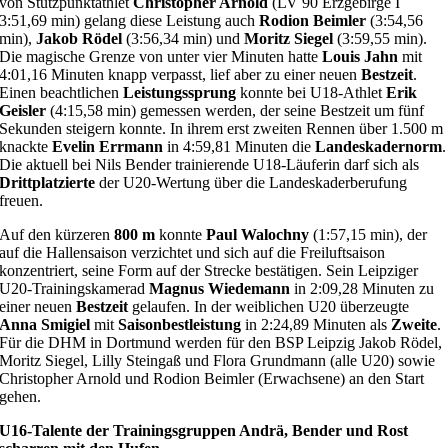
von Stützpunktathlet
Christopher Arnold
(LV 90 Erzgebirge I
3:51,69 min) gelang diese Leistung auch
Rodion Beimler
(3:54,56
min),
Jakob Rödel
(3:56,34 min) und
Moritz Siegel
(3:59,55 min).
Die magische Grenze von unter vier Minuten hatte
Louis Jahn
mit
4:01,16 Minuten knapp verpasst, lief aber zu einer neuen
Bestzeit
.
Einen beachtlichen
Leistungssprung
konnte bei U18-Athlet
Erik
Geisler
(4:15,58 min) gemessen werden, der seine Bestzeit um fünf
Sekunden steigern konnte. In ihrem erst zweiten Rennen über 1.500 m
knackte
Evelin Errmann
in 4:59,81 Minuten die
Landeskadernorm
.
Die aktuell bei Nils Bender trainierende U18-Läuferin darf sich als
Drittplatzierte
der U20-Wertung über die Landeskaderberufung
freuen.
Auf den kürzeren
800 m
konnte
Paul Walochny
(1:57,15 min), der
auf die Hallensaison verzichtet und sich auf die Freiluftsaison
konzentriert, seine Form auf der Strecke bestätigen. Sein Leipziger
U20-Trainingskamerad
Magnus Wiedemann
in 2:09,28 Minuten zu
einer neuen
Bestzeit
gelaufen. In der weiblichen U20 überzeugte
Anna Smigiel
mit
Saisonbestleistung
in 2:24,89 Minuten als
Zweite
.
Für die DHM in Dortmund werden für den BSP Leipzig Jakob Rödel,
Moritz Siegel, Lilly Steingaß und Flora Grundmann (alle U20) sowie
Christopher Arnold und Rodion Beimler (Erwachsene) an den Start
gehen.
U16-Talente der Trainingsgruppen Andrä, Bender und Rost