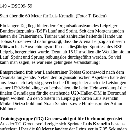
149 – DSC09459
Start über die 60 Meter für Luis Krenzlin (Foto: T. Boden).
Ein langer Tag liegt hinter dem Organisationsteam des Leipziger
Bundesstützpunkts (BSP) Lauf und Sprint. Seit den Morgenstunden
hatten die Trainerinnen, Trainer und zahlreiche helfende Hände um
Tobias Groenewold dafür gesorgt, dass die Arena Leipzig an diesem
Mittwoch als Ausrichtungsort für das diesjährige Sportfest des BSP
Leipzig hergerichtet wurde. Denn ab 15 Uhr sollten die Wettkämpfe i
Lauf, Sprint und Sprung reibungslos durchgeführt werden. So viel
kann man sagen, es war eine gelungene Veranstaltung!
Entsprechend froh war Landestrainer Tobias Groenewold nach dem
Veranstaltungsende. Neben den organisatorischen Aspekten hatte der
aus Jena nach Leipzig gewechselte Übungsleiter auch die Leistungen
seiner U20-Schützlinge zu beobachten, die beim Heimwettkampf die
finalen Grundlagen für die anstehende U20-Hallen-DM in Dortmund
legen wollten. Zu den Startern in Leipzig gehörten Luis Krenzlin,
Maike Dietzschold und Noah Sander sowie Hürdensprinter Arthur
Blüthner.
Trainingsgruppe (TG) Groenewold gut für Dortmund gerüstet
Aus der TG Groenewold zeigte sich Sprinter
Luis Krenzlin
bestens
aufgelegt. Über die
60 Meter
landete der Leipziger in 7,05 Sekunden