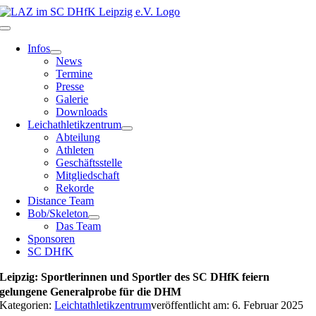
Zum
Inhalt
Toggle
springen
Navigation
Infos
News
Termine
Presse
Galerie
Downloads
Leichathletikzentrum
Abteilung
Athleten
Geschäftsstelle
Mitgliedschaft
Rekorde
Distance Team
Bob/Skeleton
Das Team
Sponsoren
SC DHfK
Leipzig: Sportlerinnen und Sportler des SC DHfK feiern
gelungene Generalprobe für die DHM
Kategorien:
Leichtathletikzentrum
veröffentlicht am: 6. Februar 2025