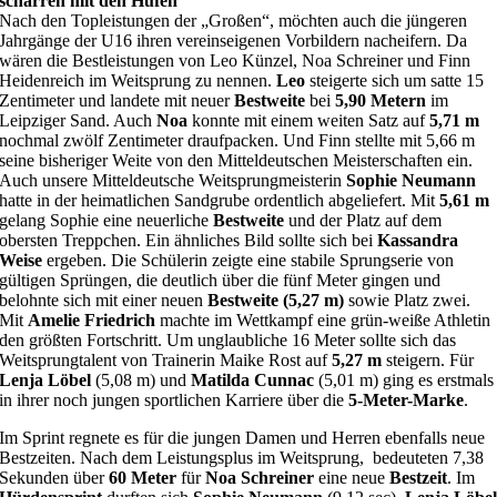
scharren mit den Hufen
Nach den Topleistungen der „Großen“, möchten auch die jüngeren
Jahrgänge der U16 ihren vereinseigenen Vorbildern nacheifern. Da
wären die Bestleistungen von Leo Künzel, Noa Schreiner und Finn
Heidenreich im Weitsprung zu nennen.
Leo
steigerte sich um satte 15
Zentimeter und landete mit neuer
Bestweite
bei
5,90 Metern
im
Leipziger Sand. Auch
Noa
konnte mit einem weiten Satz auf
5,71 m
nochmal zwölf Zentimeter draufpacken. Und Finn stellte mit 5,66 m
seine bisheriger Weite von den Mitteldeutschen Meisterschaften ein.
Auch unsere Mitteldeutsche Weitsprungmeisterin
Sophie Neumann
hatte in der heimatlichen Sandgrube ordentlich abgeliefert. Mit
5,61 m
gelang Sophie eine neuerliche
Bestweite
und der Platz auf dem
obersten Treppchen. Ein ähnliches Bild sollte sich bei
Kassandra
Weise
ergeben. Die Schülerin zeigte eine stabile Sprungserie von
gültigen Sprüngen, die deutlich über die fünf Meter gingen und
belohnte sich mit einer neuen
Bestweite (5,27 m)
sowie Platz zwei.
Mit
Amelie Friedrich
machte im Wettkampf eine grün-weiße Athletin
den größten Fortschritt. Um unglaubliche 16 Meter sollte sich das
Weitsprungtalent von Trainerin Maike Rost auf
5,27 m
steigern. Für
Lenja Löbel
(5,08 m) und
Matilda Cunnac
(5,01 m) ging es erstmals
in ihrer noch jungen sportlichen Karriere über die
5-Meter-Marke
.
Im Sprint regnete es für die jungen Damen und Herren ebenfalls neue
Bestzeiten. Nach dem Leistungsplus im Weitsprung, bedeuteten 7,38
Sekunden über
60 Meter
für
Noa Schreiner
eine neue
Bestzeit
. Im