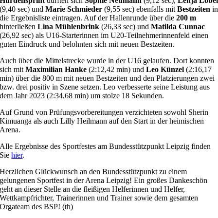
Hürdensprint
durften sich
Sophie Neumann
(9,12 sec),
Lenja Löbe
(9,40 sec) und
Marie Schmieder
(9,55 sec) ebenfalls mit
Bestzeiten
i
die Ergebnisliste eintragen. Auf der Hallenrunde über die
200 m
hinterließen
Lina Mühlenbrink
(26,33 sec) und
Matilda Cunnac
(26,92 sec) als U16-Starterinnen im U20-Teilnehmerinnenfeld einen
guten Eindruck und belohnten sich mit neuen Bestzeiten.
Auch über die Mittelstrecke wurde in der U16 gelaufen. Dort konnten
sich mit
Maximilian Hanke
(2:12,42 min) und
Leo Künzel
(2:16,17
min) über die 800 m mit neuen Bestzeiten und den Platzierungen zwei
bzw. drei positiv in Szene setzen. Leo verbesserte seine Leistung aus
dem Jahr 2023 (2:34,68 min) um stolze 18 Sekunden.
Auf Grund von Prüfungsvorbereitungen verzichteten sowohl Sherin
Kimuanga als auch Lilly Heilmann auf den Start in der heimischen
Arena.
Alle Ergebnisse des Sportfestes am Bundesstützpunkt Leipzig finden
Sie
hier
.
Herzlichen Glückwunsch an den Bundesstützpunkt zu einem
gelungenen Sportfest in der Arena Leipzig! Ein großes Dankeschön
geht an dieser Stelle an die fleißigen Helferinnen und Helfer,
Wettkampfrichter, Trainerinnen und Trainer sowie dem gesamten
Orgateam des BSP! (th)