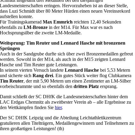
Schmidt insgesamt drei Medaillen bei den diesjährigen
Landesmeisterschaften erringen. Hervorzuheben ist an dieser Stelle,
dass Luzi Schmidt über 80 Meter Hürden einen neuen Vereinsrekord
aufstellen konnte.
Für Trainingskamerad
Max Emmrich
reichten 12,40 Sekunden
ebenfalls zu
LM-Bronze
in der M14. Für Max war es nach
Hochsprungsilber die zweite LM-Medaille.
Weitsprung: Tim Reuter und Lennard Hasche mit bronzenen
Sprüngen
Auch in der Sandgrube durfte sich über zwei Bronzemedaillen gefreut
werden. Sowohl in der M14, als auch in der M15 zeigten Lennard
Hasche und Tim Reuter gute Leistungen.
In seinem vierten Versuch landete
Lennard Hasche
bei 5,53 Metern
und sicherte sich
Rang drei
. Ein gutes Stück weiter flog Clubkamera
Tim Reuter
, der mit 5,90 Metern um einen Zentimeter an LM-Silber
vorbeischrammte und so ebenfalls den
dritten Platz
ersprang.
Damit schließt der SC DHfK die Landesmeisterschaften hinter dem
LAC Erdgas Chemnitz als zweitbester Verein ab – alle Ergebnisse zu
den Wettkämpfen finden Sie
hier
.
Der SC DHfK Leipzig und die Abteilung Leichtathletikzentrum
gratulieren allen Titelträgern, Medaillengewinnern und Teilnehmern zu
ihren großartigen Leistungen! (th)