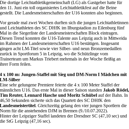
Die dortige Leichtathletikgemeinschaft (LG) als Gastgeber hatte für
den 11. Juni ein toll organisiertes Leichtathletikfest auf die Beine
gestellt. Die Landesmeisterschaften der U16 konnten also beginnen.
Vor gerade mal zwei Wochen durften sich die jungen Leichtathletinnen
und Leichtathleten des SC DHfK im Ilburgstadion zu Eilenburg fünf
Mal in die Siegerliste der Landesmeisterschaften Block eintragen.
Diesen Trend konnten die U16-Talente aus Leipzig auch in Mittweida
im Rahmen der Landesmeisterschaften U16 bestätigen. Insgesamt
gingen acht LM-Titel sowie vier Silber- und neun Bronzemedaillen
zurück in Sportforum 5 in Leipzig, wo die Schützlinge vom
Trainerteam um Markus Triebert mehrmals in der Woche fleißig an
ihrer Form feilen.
4 x 100 m: Jungen-Staffel mit Sieg und DM-Norm I Mädchen mit
LM-Silber
Eine sehr gelungene Premiere feierte die 4 x 100 Meter Staffel der
männlichen U16. Das erste Mal in dieser Saison standen
Jakob Rödel
Tim Reuter, Lennard Hasche und Moritz Schübel
auf der Bahn. In
46,50 Sekunden sicherte sich das Quartett des SC DHfK den
Landesmeistertitel
. Gleichzeitig gelang den vier jungen Sportlern die
Norm für die anstehenden DJM in Bremen (9./10.07.2022).
Hinter der Leipziger Staffel landeten der Dresdner SC (47,10 sec) und
die StG Leipzig (47,16 sec).