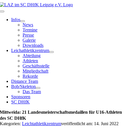
Zum
Inhalt
Toggle
springen
Navigation
Infos
News
Termine
Presse
Galerie
Downloads
Leichathletikzentrum
Abteilung
Athleten
Geschäftsstelle
Mitgliedschaft
Rekorde
Distance Team
Bob/Skeleton
Das Team
Sponsoren
SC DHfK
Mittweida: 21 Landesmeisterschaftsmedaillen für U16-Athleten
des SC DHfK
Kategorien:
Leichtathletikzentrum
veröffentlicht am: 14. Juni 2022