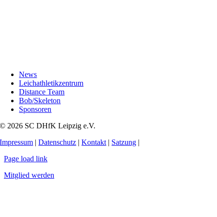
News
Leichathletikzentrum
Distance Team
Bob/Skeleton
Sponsoren
© 2026 SC DHfK Leipzig e.V.
Impressum
|
Datenschutz
|
Kontakt
|
Satzung
|
Page load link
Mitglied werden
Nach
oben