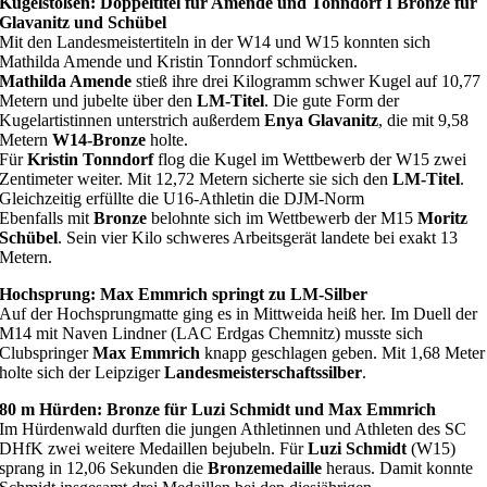
Kugelstoßen: Doppeltitel für Amende und Tonndorf I Bronze für
Glavanitz und Schübel
Mit den Landesmeistertiteln in der W14 und W15 konnten sich
Mathilda Amende und Kristin Tonndorf schmücken.
Mathilda Amende
stieß ihre drei Kilogramm schwer Kugel auf 10,77
Metern und jubelte über den
LM-Titel
. Die gute Form der
Kugelartistinnen unterstrich außerdem
Enya Glavanitz
, die mit 9,58
Metern
W14-Bronze
holte.
Für
Kristin Tonndorf
flog die Kugel im Wettbewerb der W15 zwei
Zentimeter weiter. Mit 12,72 Metern sicherte sie sich den
LM-Titel
.
Gleichzeitig erfüllte die U16-Athletin die DJM-Norm
Ebenfalls mit
Bronze
belohnte sich im Wettbewerb der M15
Moritz
Schübel
. Sein vier Kilo schweres Arbeitsgerät landete bei exakt 13
Metern.
Hochsprung: Max Emmrich springt zu LM-Silber
Auf der Hochsprungmatte ging es in Mittweida heiß her. Im Duell der
M14 mit Naven Lindner (LAC Erdgas Chemnitz) musste sich
Clubspringer
Max Emmrich
knapp geschlagen geben. Mit 1,68 Meter
holte sich der Leipziger
Landesmeisterschaftssilber
.
80 m Hürden: Bronze für Luzi Schmidt und Max Emmrich
Im Hürdenwald durften die jungen Athletinnen und Athleten des SC
DHfK zwei weitere Medaillen bejubeln. Für
Luzi Schmidt
(W15)
sprang in 12,06 Sekunden die
Bronzemedaille
heraus. Damit konnte