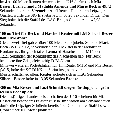
Im 4 x 100 Meter Rennen der weiblichen U16 durften sich
Mia
Besser, Luzi Schmidt, Mathilda Amende und Marie Beck
in 49,72
Sekunden über den
Vizemeistertitel
freuen. Hinter dem Leipziger
Quartett wurde die StG Erzgebirge 3 in 50,28 Sekunden Dritter. Den
Sieg holte sich die Staffel des LAC Erdgas Chemnitz mit 47,98
Sekunden.
100 m: Titel für Beck und Hasche I Reuter mit LM-Silber I Besser
holt LM-Bronze
Gleich zwei Titel gab es über 100 Meter zu bejubeln. So holte
Marie
Beck
(W15) in 12,72 Sekunden den LM-Titel in der weiblichen
Konkurrenz. Ihr gleich tat es
Lennard Hasche
in der M14, der in
12,21 Sekunden der Konkurrenz das Nachsehen gab. Für Beck
bedeutete ihre Zeit geleichzeitig DJM-Norm.
Mit zwei weiteren Podestplätzen für Tim Reuter (M15) und Mia Besse
(W15) holte der SC DHfK im Sprint insgesamt vier
Meisterschaftsmedaillen.
Reuter
sicherte sich in 11,95 Sekunden
Silber
–
Besser
holte in 13,05 Sekunden
Bronze
.
300 m: Mia Besser und Luzi Schmidt sorgen für doppelten grün-
weißen Podestplatz
Die diesjährigen Landesmeisterschaften der U16 scheinen für Mia
Besser ein besonderes Pflaster zu sein. Im Stadion am Schwanenteich
durfte die Leipziger Schülerin bereits über Gold mit der Staffel sowie
Bronze über 100 Meter jubilieren.