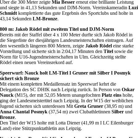
Über die 300 Meter zeigte
Mia Besser
erneut eine brilliante Leistung
und siegte in 41,13 Sekunden und DJM-Norm. Vereinskameradin
Luz
Schmidt
komplettierte das gute Ergebnis des Sportclubs und holte in
43,14 Sekunden
LM-Bronze
.
800 m: Jakob Rödel mit zweitem Titel und DJM-Norm
Bereits mit der Staffel über 4 x 100 Meter durfte sich Jakob Rödel in
die Siegerliste der diesjährigen Landesmeisterschaften eintragen. Auf
den wesentlich längeren 800 Metern, zeigte
Jakob Rödel
eine starke
Vorstellung und sicherte sich in 2:04,17 Minuten den
Titel
sowie die
Norm für U16-Jugendmeisterschaften in Ulm. Gleichzeitig stellte
Rödel einen neuen Vereinsrekord auf.
Speerwurf: Nauck holt LM-Titel I Gruner mit Silber I Posmyk
sichert sich Bronze
Mit einem kompletten Medaillensatz im Speerwurf kehrt die
Delegation des SC DHfK nach Leipzig zurück. In Person von
Oskar
Nauck
(M15), der mit 52,05 Metern unangefochten
Platz eins
holte,
ging der Landesmeistertitel nach Leipzig. In der W15 der weiblichen
Jugend sicherten sich unterdessen Mit
Greta Gruner
(38,95 m) und
Anna Chantal Posmyk
(37,54 m) zwei Clubathletinnen
Silber
und
Bronze
.
Den Titel der W15 holte mit Lotta Diener (41,99 m I LC Eilenburger
Land) eine Stützpunktathletin aus Leipzig.