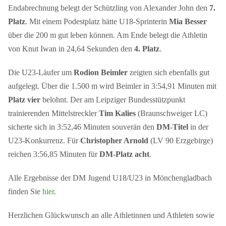
Endabrechnung belegt der Schützling von Alexander John den
7.
Platz
. Mit einem Podestplatz hätte U18-Sprinterin
Mia Besser
über die 200 m gut leben können. Am Ende belegt die Athletin
von Knut Iwan in 24,64 Sekunden den
4. Platz
.
Die U23-Läufer um
Rodion Beimler
zeigten sich ebenfalls gut
aufgelegt. Über die 1.500 m wird Beimler in 3:54,91 Minuten mit
Platz vier
belohnt. Der am Leipziger Bundesstützpunkt
trainierenden Mittelstreckler
Tim Kalies
(Braunschweiger LC)
sicherte sich in 3:52,46 Minuten souverän den
DM-Titel
in der
U23-Konkurrenz. Für
Christopher Arnold
(LV 90 Erzgebirge)
reichen 3:56,85 Minuten für
DM-Platz acht
.
Alle Ergebnisse der DM Jugend U18/U23 in Mönchengladbach
finden Sie
hier
.
Herzlichen Glückwunsch an alle Athletinnen und Athleten sowie