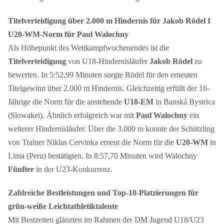
Titelverteidigung über 2.000 m Hindernis für Jakob Rödel I
U20-WM-Norm für Paul Walochny
Als Höhepunkt des Wettkampfwochenendes ist die
Titelverteidigung
von U18-Hindernisläufer
Jakob Rödel
zu
bewerten. In 5:52,99 Minuten sorgte Rödel für den erneuten
Titelgewinn über 2.000 m Hindernis. Gleichzeitig erfüllt der 16-
Jährige die Norm für die anstehende
U18-EM
in Banská Bystrica
(Slowakei). Ähnlich erfolgreich war mit
Paul Walochny
ein
weiterer Hindernisläufer. Über die 3.000 m konnte der Schützling
von Trainer Niklas Cervinka erneut die Norm für die
U20-WM
in
Lima (Peru) bestätigten. In 8:57,70 Minuten wird Walochny
Fünfter
in der U23-Konkurrenz.
Zahlreiche Bestleistungen und Top-10-Platzierungen für
grün-weiße Leichtathletiktalente
Mit Bestzeiten glänzten im Rahmen der DM Jugend U18/U23