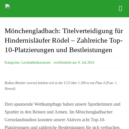
Zum
Tog
Inhalt
Nav
springen
Infos
Mönchengladbach: Titelverteidigung für
Leichathletikzentrum
Hindernisläufer Rödel – Zahlreiche Top-
10-Platzierungen und Bestleistungen
Distance Team
Kategorien:
Leichtathletikzentrum
veröffentlicht am: 8. Juli 2024
Bob/Skeleton
Sponsoren
Rodion Beimler (vorne) belohnt sich in der U23 über 1.500 m mit Platz 4 (Foto: I.
Hensel)
SC DHfK
Drei spannende Wettkampftage haben unsere Sportlerinnen und
Sportler in den Beinen und Armen. Im Mönchengladbacher
Grenzlandstadion konnten unsere Aktiven acht Top-10-
Platzierungen und zahlreiche Bestleistungen für sich verbuchen.