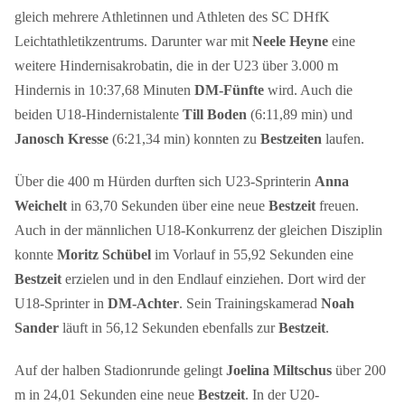
gleich mehrere Athletinnen und Athleten des SC DHfK
Leichtathletikzentrums. Darunter war mit
Neele Heyne
eine
weitere Hindernisakrobatin, die in der U23 über 3.000 m
Hindernis in 10:37,68 Minuten
DM-Fünfte
wird. Auch die
beiden U18-Hindernistalente
Till Boden
(6:11,89 min) und
Janosch Kresse
(6:21,34 min) konnten zu
Bestzeiten
laufen.
Über die 400 m Hürden durften sich U23-Sprinterin
Anna
Weichelt
in 63,70 Sekunden über eine neue
Bestzeit
freuen.
Auch in der männlichen U18-Konkurrenz der gleichen Disziplin
konnte
Moritz Schübel
im Vorlauf in 55,92 Sekunden eine
Bestzeit
erzielen und in den Endlauf einziehen. Dort wird der
U18-Sprinter in
DM-Achter
. Sein Trainingskamerad
Noah
Sander
läuft in 56,12 Sekunden ebenfalls zur
Bestzeit
.
Auf der halben Stadionrunde gelingt
Joelina Miltschus
über 200
m in 24,01 Sekunden eine neue
Bestzeit
. In der U20-