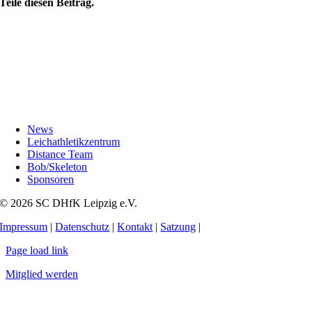
Teile diesen Beitrag.
News
Leichathletikzentrum
Distance Team
Bob/Skeleton
Sponsoren
© 2026 SC DHfK Leipzig e.V.
Impressum
|
Datenschutz
|
Kontakt
|
Satzung
|
Page load link
Mitglied werden
Nach
oben