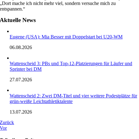
„Dort mache ich nicht mehr viel, sondern versuche mich zu
entspannen.“
Aktuelle News
Eugene (USA): Mia Besser mit Doppelstart bei U20-WM
06.08.2026
Wattenscheid 3: PBs und Top-12-Platzierungen für Läufer und
Sprinter bei DM
27.07.2026
Wattenscheid 2: Zwei DM-Titel und vier weitere Podestplätze für
grün-weiße Leichtathletiktalente
13.07.2026
Zurück
Vor