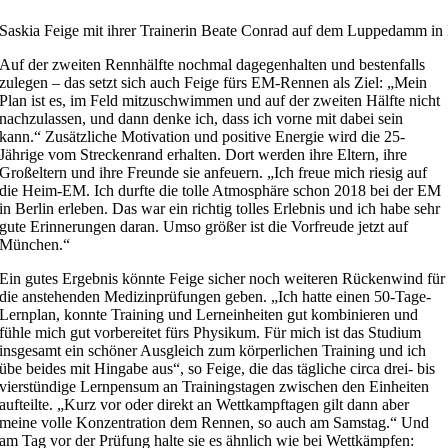
Saskia Feige mit ihrer Trainerin Beate Conrad auf dem Luppedamm i
Auf der zweiten Rennhälfte nochmal dagegenhalten und bestenfalls
zulegen – das setzt sich auch Feige fürs EM-Rennen als Ziel: „Mein
Plan ist es, im Feld mitzuschwimmen und auf der zweiten Hälfte nicht
nachzulassen, und dann denke ich, dass ich vorne mit dabei sein
kann.“ Zusätzliche Motivation und positive Energie wird die 25-
Jährige vom Streckenrand erhalten. Dort werden ihre Eltern, ihre
Großeltern und ihre Freunde sie anfeuern. „Ich freue mich riesig auf
die Heim-EM. Ich durfte die tolle Atmosphäre schon 2018 bei der EM
in Berlin erleben. Das war ein richtig tolles Erlebnis und ich habe sehr
gute Erinnerungen daran. Umso größer ist die Vorfreude jetzt auf
München.“
Ein gutes Ergebnis könnte Feige sicher noch weiteren Rückenwind für
die anstehenden Medizinprüfungen geben. „Ich hatte einen 50-Tage-
Lernplan, konnte Training und Lerneinheiten gut kombinieren und
fühle mich gut vorbereitet fürs Physikum. Für mich ist das Studium
insgesamt ein schöner Ausgleich zum körperlichen Training und ich
übe beides mit Hingabe aus“, so Feige, die das tägliche circa drei- bis
vierstündige Lernpensum an Trainingstagen zwischen den Einheiten
aufteilte. „Kurz vor oder direkt an Wettkampftagen gilt dann aber
meine volle Konzentration dem Rennen, so auch am Samstag.“ Und
am Tag vor der Prüfung halte sie es ähnlich wie bei Wettkämpfen: