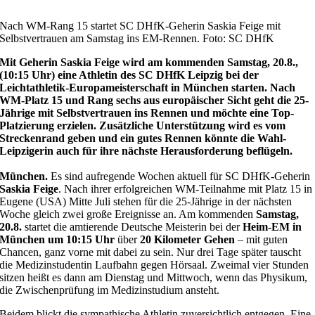
Nach WM-Rang 15 startet SC DHfK-Geherin Saskia Feige mit
Selbstvertrauen am Samstag ins EM-Rennen. Foto: SC DHfK
Mit Geherin Saskia Feige wird am kommenden Samstag, 20.8.,
(10:15 Uhr) eine Athletin des SC DHfK Leipzig bei der
Leichtathletik-Europameisterschaft in München starten. Nach
WM-Platz 15 und Rang sechs aus europäischer Sicht geht die 25-
Jährige mit Selbstvertrauen ins Rennen und möchte eine Top-
Platzierung erzielen. Zusätzliche Unterstützung wird es vom
Streckenrand geben und ein gutes Rennen könnte die Wahl-
Leipzigerin auch für ihre nächste Herausforderung beflügeln.
München.
Es sind aufregende Wochen aktuell für SC DHfK-Geherin
Saskia Feige
. Nach ihrer erfolgreichen WM-Teilnahme mit Platz 15 in
Eugene (USA) Mitte Juli stehen für die 25-Jährige in der nächsten
Woche gleich zwei große Ereignisse an. Am kommenden
Samstag,
20.8.
startet die amtierende Deutsche Meisterin bei der
Heim-EM in
München um 10:15 Uhr
über
20 Kilometer Gehen
– mit guten
Chancen, ganz vorne mit dabei zu sein. Nur drei Tage später tauscht
die Medizinstudentin Laufbahn gegen Hörsaal. Zweimal vier Stunden
sitzen heißt es dann am Dienstag und Mittwoch, wenn das Physikum,
die Zwischenprüfung im Medizinstudium ansteht.
Beidem blickt die sympathische Athletin zuversichtlich entgegen. Eine