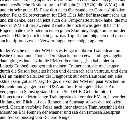
neue persönliche Bestleistung im Frühjahr (1:29,57h), die WM-Quali
und ein sehr guter 15. Platz dort nach überstandener Corona-Infektion
geben Feige Selbstvertrauen für EM: „Das Jahr lief insgesamt sehr gut
und ich denke, dass ich jetzt auch die Tempohärte zurück habe, die mir
bei der WM auf der zweiten Rennhälfte noch etwas gefehlt hat.“ In
Eugene hatte die Studentin einen guten Start hingelegt, konnte auf der
zweiten Hälfte jedoch nicht ganz das Top-Tempo mitgehen und musste
auch aufgrund zweier Verwarnungen vorsichtiger agieren.
In der Woche nach der WM ließ es Feige mit ihrem Trainerteam um
Beate Conrad und Thomas Dreißigacker noch etwas ruhiger angehen,
dann ging es intensiv in die EM-Vorbereitung. „Ich habe hier in
Leipzig Topbedingungen mit meinem Trainerteam, die mich super
durch die Saison begleitet haben und denen ich sehr vertraue, und dem
IAT an meiner Seite. Bei der Diagnostik auf dem Laufband sah alles
aktuell sehr gut aus“, sagt Feige, die vor der WM ein paar Wochen im
Höhentrainingslager in den USA an ihrer Form gefeilt hatte. Am
vergangenen Samstag stand für die SC DHfK-Geherin mit 20
Kilometern die letzte lange Trainingsstrecke vor der EM an, bevor der
Umfang mit Blick auf das Rennen am Samstag sukzessive reduziert
wird. Gestern verfolgte Feige nach ihrer eigenen Trainingseinheit das
Marathon-EM-Rennen der Männer und sah den famosen Zielsprint
und Sensationssieg von Richard Ringer.