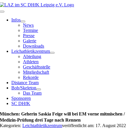
Zum
Inhalt
Toggle
springen
Navigation
Infos
News
Termine
Presse
Galerie
Downloads
Leichathletikzentrum
Abteilung
Athleten
Geschäftsstelle
Mitgliedschaft
Rekorde
Distance Team
Bob/Skeleton
Das Team
Sponsoren
SC DHfK
München: Geherin Saskia Feige will bei EM vorne mitmischen /
Medizin-Prüfung drei Tage nach Rennen
Kategorien:
Leichtathletikzentrum
veröffentlicht am: 17. August 2022