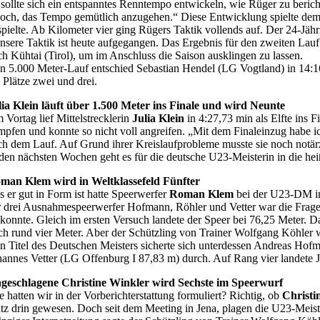
 sollte sich ein entspanntes Renntempo entwickeln, wie Rüger zu berich
doch, das Tempo gemütlich anzugehen.“ Diese Entwicklung spielte dem
spielte. Ab Kilometer vier ging Rügers Taktik vollends auf. Der 24-Jähr
nsere Taktik ist heute aufgegangen. Das Ergebnis für den zweiten Lauf 
ch Kühtai (Tirol), um im Anschluss die Saison ausklingen zu lassen.
n 5.000 Meter-Lauf entschied Sebastian Hendel (LG Vogtland) in 14:1
e Plätze zwei und drei.
lia Klein läuft über 1.500 Meter ins Finale und wird Neunte
 Vortag lief Mittelstrecklerin
Julia Klein
in 4:27,73 min als Elfte ins F
mpfen und konnte so nicht voll angreifen. „Mit dem Finaleinzug habe ich
ch dem Lauf. Auf Grund ihrer Kreislaufprobleme musste sie noch notär
 den nächsten Wochen geht es für die deutsche U23-Meisterin in die heiß
man Klem wird in Weltklassefeld Fünfter
s er gut in Form ist hatte Speerwerfer
Roman Klem
bei der U23-DM in 
r drei Ausnahmespeerwerfer Hofmann, Röhler und Vetter war die Frage,
 konnte. Gleich im ersten Versuch landete der Speer bei 76,25 Meter. D
ch rund vier Meter. Aber der Schützling von Trainer Wolfgang Köhler wird
n Titel des Deutschen Meisters sicherte sich unterdessen Andreas H
hannes Vetter (LG Offenburg I 87,83 m) durch. Auf Rang vier landete
geschlagene Christine Winkler wird Sechste im Speerwurf
e hatten wir in der Vorberichterstattung formuliert? Richtig, ob
Christi
atz drin gewesen. Doch seit dem Meeting in Jena, plagen die U23-Meis