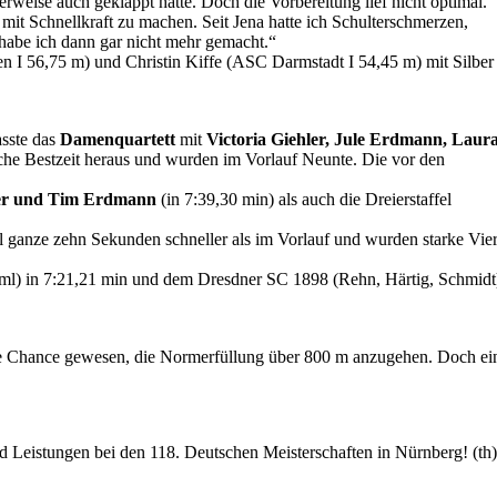
rweise auch geklappt hätte. Doch die Vorbereitung lief nicht optimal.
mit Schnellkraft zu machen. Seit Jena hatte ich Schulterschmerzen,
habe ich dann gar nicht mehr gemacht.“
 I 56,75 m) und Christin Kiffe (ASC Darmstadt I 54,45 m) mit Silber
asste das
Damenquartett
mit
Victoria Giehler, Jule Erdmann, Laur
iche Bestzeit heraus und wurden im Vorlauf Neunte. Die vor den
er und Tim Erdmann
(in 7:39,30 min) als auch die Dreierstaffel
l ganze zehn Sekunden schneller als im Vorlauf und wurden starke Vier
eml) in 7:21,21 min und dem Dresdner SC 1898 (Rehn, Härtig, Schmidt
te Chance gewesen, die Normerfüllung über 800 m anzugehen. Doch ei
d Leistungen bei den 118. Deutschen Meisterschaften in Nürnberg! (th