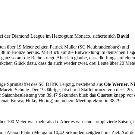
t bei der Diamond League im Herzogtum Monaco, sicherte sich
David
eiten über 19 Meter zeigten Patrick Müller (SC Neubrandenburg) und
19,38 m Bronze heraus. Mit Blick auf die Entwicklung im deutschen Lag
t ganz so auf die Reihe kriegt. Aber ich glaube, dass die Jungs auf eine
ünkchen Glück dazu, dass da auch wieder zwei, drei Leute über 20 Mete
junge Sprintstaffel des SC DHfK Leipzig, bestehend aus
Ole Werner
,
Ni
Marvin Schulte. Der 19-Jährige, frisch mit Staffelbronze von der U20-
r Saisonbestleistung von 39,47 Sekunden blieb das Quartett knapp vor 
utenat, Erewa, Huke, Hering) mit neuem Meetingrekord in 38,79
über 100 Meter war mehr als da. Aber es war eine komplizierte Saison, 
mit Aleixo Platini Menga in 10,42 Sekunden zeitgleich ins Ziel. Auf d