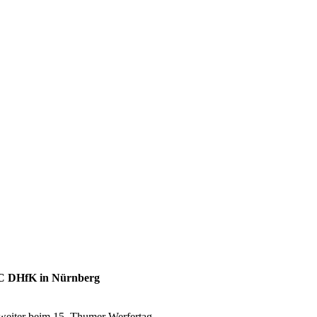
n SC DHfK in Nürnberg
weiter beim 15. Thumer Werfertag