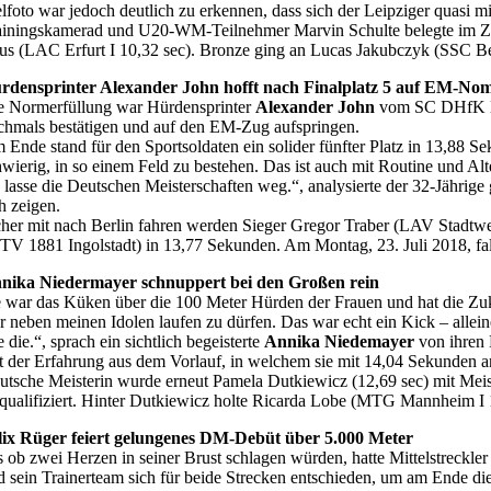
elfoto war jedoch deutlich zu erkennen, dass sich der Leipziger quasi m
ainingskamerad und U20-WM-Teilnehmer Marvin Schulte belegte im Zwisc
us (LAC Erfurt I 10,32 sec). Bronze ging an Lucas Jakubczyk (SSC Ber
rdensprinter Alexander John hofft nach Finalplatz 5 auf EM-No
e Normerfüllung war Hürdensprinter
Alexander John
vom SC DHfK Lei
chmals bestätigen und auf den EM-Zug aufspringen.
 Ende stand für den Sportsoldaten ein solider fünfter Platz in 13,88 
hwierig, in so einem Feld zu bestehen. Das ist auch mit Routine und A
h lasse die Deutschen Meisterschaften weg.“, analysierte der 32-Jähri
h zeigen.
cher mit nach Berlin fahren werden Sieger Gregor Traber (LAV Stadtwer
TV 1881 Ingolstadt) in 13,77 Sekunden. Am Montag, 23. Juli 2018, fal
nika Niedermayer schnuppert bei den Großen rein
e war das Küken über die 100 Meter Hürden der Frauen und hat die Zuk
er neben meinen Idolen laufen zu dürfen. Das war echt ein Kick – alle
 die.“, sprach ein sichtlich begeisterte
Annika Niedemayer
von ihren 
t der Erfahrung aus dem Vorlauf, in welchem sie mit 14,04 Sekunden am
utsche Meisterin wurde erneut Pamela Dutkiewicz (12,69 sec) mit Meist
squalifiziert. Hinter Dutkiewicz holte Ricarda Lobe (MTG Mannheim I
lix Rüger feiert gelungenes DM-Debüt über 5.000 Meter
s ob zwei Herzen in seiner Brust schlagen würden, hatte Mittelstreckle
d sein Trainerteam sich für beide Strecken entschieden, um am Ende di