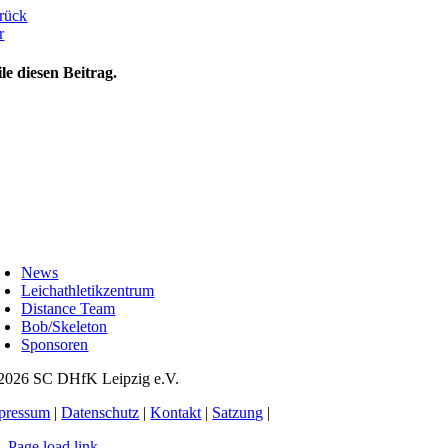
rück
r
ile diesen Beitrag.
oggle
avigation
News
Leichathletikzentrum
Distance Team
Bob/Skeleton
Sponsoren
2026 SC DHfK Leipzig e.V.
pressum
|
Datenschutz
|
Kontakt
|
Satzung
|
Page load link