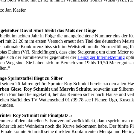
to: Jan Kaefer
gelstoßer David Storl bleibt das Maß der Dinge
 bleibt im achten Jahr in Folge die unangefochtene Nummer eins der K
orl
mit 21,26 m im ersten Versuch erneut den Titel des deutschen Meist
e nationale Konkurrenz biss sich im Wettstreit um die Normerfüllung 
bias Dahm (VfL Sindelfingen), dass eine Steigerung um einen Meter rea
igte sich der Familienvater gegenüber der
Leipziger Internetzeitung
opti
ten Weg sind. Sie haben sich im Bereich von 19 bis 19,50 Meter gut st
oßen.“
nge Sprintstaffel fliegt zu Silber
t seinen 26 Jahren gehört Sprinter Roy Schmidt bereits zu den alten H
rben Giese
,
Roy Schmidt
und
Marvin Schulte
, souverän zur Silberm
 in Finnland heimgekehrt, lief das Rennen sicher nach Hause und verhi
eiten Staffel des TV Wattenscheid 01 (39,78 sec I Fiener, Ugo, Kusen
kunden.
rinter Roy Schmidt mit Finalplatz 5
nn er auf den aktuellen Saisonverlauf zurückblickt, dann spricht man 
lcher ich seit Weinheim noch die Kurve bekommen habe. Der fünfte Pl
 Finale konnte Schmidt seine direkten Konkurrenten Menga und Hering (