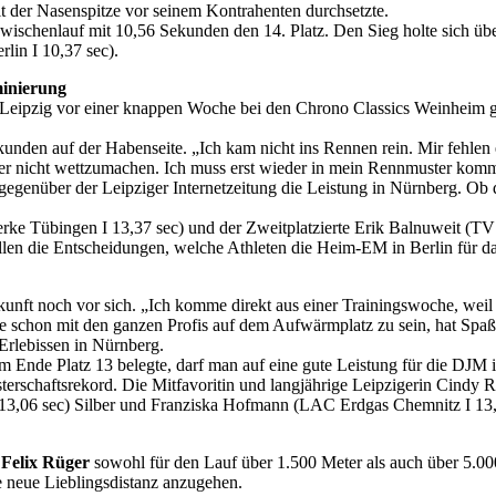
it der Nasenspitze vor seinem Kontrahenten durchsetzte.
henlauf mit 10,56 Sekunden den 14. Platz. Den Sieg holte sich überr
lin I 10,37 sec).
minierung
pzig vor einer knappen Woche bei den Chrono Classics Weinheim gel
Sekunden auf der Habenseite. „Ich kam nicht ins Rennen rein. Mir fehl
lter nicht wettzumachen. Ich muss erst wieder in mein Rennmuster kom
ge gegenüber der Leipziger Internetzeitung die Leistung in Nürnberg. 
ke Tübingen I 13,37 sec) und der Zweitplatzierte Erik Balnuweit (TV 
len die Entscheidungen, welche Athleten die Heim-EM in Berlin für d
unft noch vor sich. „Ich komme direkt aus einer Trainingswoche, wei
ine schon mit den ganzen Profis auf dem Aufwärmplatz zu sein, hat Spa
Erlebissen in Nürnberg.
 Ende Platz 13 belegte, darf man auf eine gute Leistung für die DJM 
erschaftsrekord. Die Mitfavoritin und langjährige Leipzigerin Cindy R
 13,06 sec) Silber und Franziska Hofmann (LAC Erdgas Chemnitz I 13,
r
Felix Rüger
sowohl für den Lauf über 1.500 Meter als auch über 5.000 
e neue Lieblingsdistanz anzugehen.