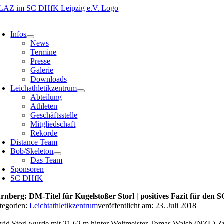
Zum
Inhalt
oggle
springen
avigation
Infos
News
Termine
Presse
Galerie
Downloads
Leichathletikzentrum
Abteilung
Athleten
Geschäftsstelle
Mitgliedschaft
Rekorde
Distance Team
Bob/Skeleton
Das Team
Sponsoren
SC DHfK
rnberg: DM-Titel für Kugelstoßer Storl | positives Fazit für de
tegorien:
Leichtathletikzentrum
veröffentlicht am: 23. Juli 2018
vid Storl wurde mit 21,62 m hinter Weltmeister Tomas Walsh (NZL) Z