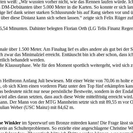
ten weiß: „Wir wussten vorher nicht, wie das Rennen laufen würde. Ich 
 DM-Debütanten über 5.000 Meter in die Karten. So konnte er sich lan
ige lief dank seiner starken Schlussrunde bis auf Rang sieben vor und ü
über diese Distanz kann sich sehen lassen.“ zeigte sich Felix Rüger zu
6,54 Minunten. Dahinter belegten Florian Orth (LG Telis Finanz Rege
inale über 1.500 Meter. Am Finaltag lief es alles andere als gut bei der
 zwar das Minimalziel erreicht. Enttäuscht bin ich aber schon, dass ich
ztlich behandelt werden.
e Klausurphase. Wie für den Moment sportlich weitergeht, wird sich zeig
Heilbronn Anfang Juli bewiesen. Mit einer Weite von 70,06 m holte e
 ob sich Klem einen vorderen Platz unter den Top fünf erkämpfen kan
as bedeutete nicht nur neue persönliche Bestweite, sondern in der End
 alles daran setzten, dass auch diese Weite mittelfristig erreicht wird
ofmann. Der Mann von der MTG Mannheim setzte sich mit 89,55 m vor 
 Julian Weber (USC Mainz) mit 84,62 m.
ne Winkler
im Speerwurf um Bronze mitreden kann! Die Frage lässt sic
terin an Schulterproblemen. So erzielte eine angeschlagene Christine