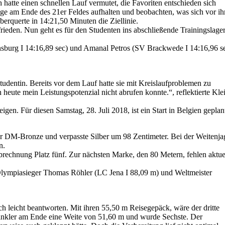
hatte einen schnellen Lauf vermutet, die Favoriten entschieden sich
ge am Ende des 21er Feldes aufhalten und beobachten, was sich vor i
berquerte in 14:21,50 Minuten die Ziellinie.
frieden. Nun geht es für den Studenten ins abschließende Trainingslage
nsburg I 14:16,89 sec) und Amanal Petros (SV Brackwede I 14:16,96 s
 Studentin. Bereits vor dem Lauf hatte sie mit Kreislaufproblemen zu
 heute mein Leistungspotenzial nicht abrufen konnte.“, reflektierte Kle
en. Für diesen Samstag, 28. Juli 2018, ist ein Start in Belgien geplan
r DM-Bronze und verpasste Silber um 98 Zentimeter. Bei der Weitenj
n.
abrechnung Platz fünf. Zur nächsten Marke, den 80 Metern, fehlen aktue
.
Olympiasieger Thomas Röhler (LC Jena I 88,09 m) und Weltmeister
h leicht beantworten. Mit ihren 55,50 m Reisegepäck, wäre der dritte
 Winkler am Ende eine Weite von 51,60 m und wurde Sechste. Der