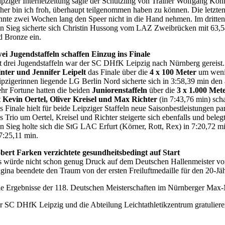
ipziger Internetzeitung sagte der Schützling von Trainer Wolfgang Köhl
her bin ich froh, überhaupt teilgenommen haben zu können. Die letzten 
nnte zwei Wochen lang den Speer nicht in die Hand nehmen. Im dritten
n Sieg sicherte sich Christin Hussong vom LAZ Zweibrücken mit 63,54
d Bronze ein.
ei Jugendstaffeln schaffen Einzug ins Finale
t drei Jugendstaffeln war der SC DHfK Leipzig nach Nürnberg gereist. 
nter und Jennifer Leipelt
das Finale über die
4 x 100 Meter
um wenig
ipzigerinnen liegende LG Berlin Nord sicherte sich in 3:58,39 min den a
hr Fortune hatten die beiden
Juniorenstaffeln
über die
3 x 1.000 Met
t
Kevin Oertel, Oliver Kreisel und Max Richter
(in 7:43,76 min) scha
s Finale hielt für beide Leipziger Staffeln neue Saisonbestleistungen 
s Trio um Oertel, Kreisel und Richter steigerte sich ebenfalls und beleg
n Sieg holte sich die StG LAC Erfurt (Körner, Rott, Rex) in 7:20,72
 7:25,11 min.
bert Farken verzichtete gesundheitsbedingt auf Start
s würde nicht schon genug Druck auf dem Deutschen Hallenmeister v
gina beendete den Traum von der ersten Freiluftmedaille für den 20-J
le Ergebnisse der 118. Deutschen Meisterschaften im Nürnberger Max
r SC DHfK Leipzig und die Abteilung Leichtathletikzentrum gratulieren