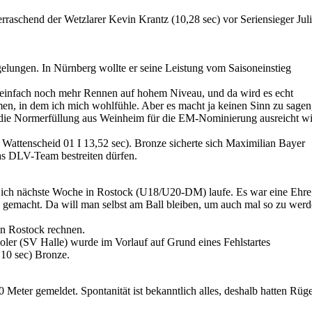
aschend der Wetzlarer Kevin Krantz (10,28 sec) vor Seriensieger Jul
ungen. In Nürnberg wollte er seine Leistung vom Saisoneinstieg
en einfach noch mehr Rennen auf hohem Niveau, und da wird es echt
men, in dem ich mich wohlfühle. Aber es macht ja keinen Sinn zu sagen
Ob die Normerfüllung aus Weinheim für die EM-Nominierung ausreicht w
Wattenscheid 01 I 13,52 sec). Bronze sicherte sich Maximilian Bayer
as DLV-Team bestreiten dürfen.
l ich nächste Woche in Rostock (U18/U20-DM) laufe. Es war eine Ehre
ß gemacht. Da will man selbst am Ball bleiben, um auch mal so zu wer
in Rostock rechnen.
oler (SV Halle) wurde im Vorlauf auf Grund eines Fehlstartes
10 sec) Bronze.
Meter gemeldet. Spontanität ist bekanntlich alles, deshalb hatten Rüg