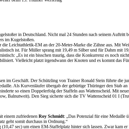
ugelstoßer in Deutschland. Nicht mal 24 Stunden nach seinem Auftrit
ers im Kugelstoßen.
für die Leichtathletik-EM an der 20-Meter-Marke die Zähne aus. Mit W
listisch ist. Für Müller sprang mit 19,49 m Silber und für Dahm mit 
mistisch: „Es ist ein bisschen traurig, dass die Konkurrenz es noch nich
abilisiert. Vielleicht platzt irgendwann der Knoten und es kommt das F
asen im Geschäft. Der Schützling von Trainer Ronald Stein führte die 
edaille. Als Kurvenläufer übergab der gebürtige Thüringer den Stab an 
nderte so einen Doppelerfolg der Staffeln aus Wattenscheid. Mit neue
kow, Balnutweit). Den Sieg sicherte sich die TV Wattenscheid 01 I (Tr
mit einem zufriedenen
Roy Schmidt
: „Das Potenzial für eine Medaille 
atz geht somit durchaus in Ordnung.“
10,47 sec) um einen EM-Staffelplatz hinter sich lassen. Zwar kam er 