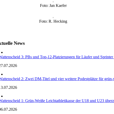
Foto: Jan Kaefer
Foto: R. Hecking
tuelle News
Wattenscheid 3: PBs und Top-12-Platzierungen für Läufer und Sprinte
27.07.2026
Wattenscheid 2: Zwei DM-Titel und vier weitere Podestplätze für grün-w
13.07.2026
Wattenscheid 1: Grün-Weiße Leichtathletikasse der U18 und U23 überz
06.07.2026