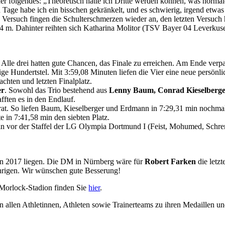
er folgendes: „Theoretisch hätte ich Dritte werden können, was normale
Tage habe ich ein bisschen gekränkelt, und es schwierig, irgend etwas 
 Versuch fingen die Schulterschmerzen wieder an, den letzten Versuch 
 m. Dahinter reihten sich Katharina Molitor (TSV Bayer 04 Leverkusen
Alle drei hatten gute Chancen, das Finale zu erreichen. Am Ende verp
e Hundertstel. Mit 3:59,08 Minuten liefen die Vier eine neue persönl
chten und letzten Finalplatz.
er
. Sowohl das Trio bestehend aus
Lenny Baum, Conrad Kieselberg
fften es in den Endlauf.
parat. So liefen Baum, Kieselberger und Erdmann in 7:29,31 min nochma
te in 7:41,58 min den siebten Platz.
 min vor der Staffel der LG Olympia Dortmund I (Feist, Mohumed, Schr
on 2017 liegen. Die DM in Nürnberg wäre für
Robert Farken
die letz
ährigen. Wir wünschen gute Besserung!
-Morlock-Stadion finden Sie
hier
.
 allen Athletinnen, Athleten sowie Trainerteams zu ihren Medaillen un