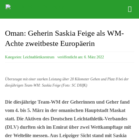
Zum
Tog
Inhalt
Nav
springen
Infos
Oman: Geherin Saskia Feige als WM-
Leichathletikzentrum
Achte zweitbeste Europäerin
Distance Team
Kategorien:
Leichtathletikzentrum
veröffentlicht am: 6. März 2022
Bob/Skeleton
Überzeugte mit einer starken Leistung über 20 Kilometer Gehen und Platz 8 bei der
Sponsoren
diesjährigen Team-WM: Saskia Feige (Foto: SC DHfK)
SC DHfK
Die diesjährige Team-WM der Geherinnen und Geher fand
vom 4. bis 5. März in der omanischen Hauptstadt Maskat
statt. Die Aktiven des Deutschen Leichtathletik-Verbandes
(DLV) durften sich im Emirat über zwei Wettkampftage mit
der Weltelite messen. Aus Leipziger Sicht stand mit Saskia