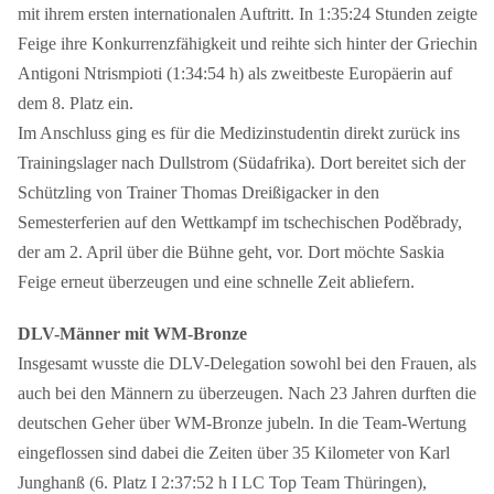
mit ihrem ersten internationalen Auftritt. In 1:35:24 Stunden zeigte
Feige ihre Konkurrenzfähigkeit und reihte sich hinter der Griechin
Antigoni Ntrismpioti (1:34:54 h) als zweitbeste Europäerin auf
dem 8. Platz ein.
Im Anschluss ging es für die Medizinstudentin direkt zurück ins
Trainingslager nach Dullstrom (Südafrika). Dort bereitet sich der
Schützling von Trainer Thomas Dreißigacker in den
Semesterferien auf den Wettkampf im tschechischen Poděbrady,
der am 2. April über die Bühne geht, vor. Dort möchte Saskia
Feige erneut überzeugen und eine schnelle Zeit abliefern.
DLV-Männer mit WM-Bronze
Insgesamt wusste die DLV-Delegation sowohl bei den Frauen, als
auch bei den Männern zu überzeugen. Nach 23 Jahren durften die
deutschen Geher über WM-Bronze jubeln. In die Team-Wertung
eingeflossen sind dabei die Zeiten über 35 Kilometer von Karl
Junghanß (6. Platz I 2:37:52 h I LC Top Team Thüringen),