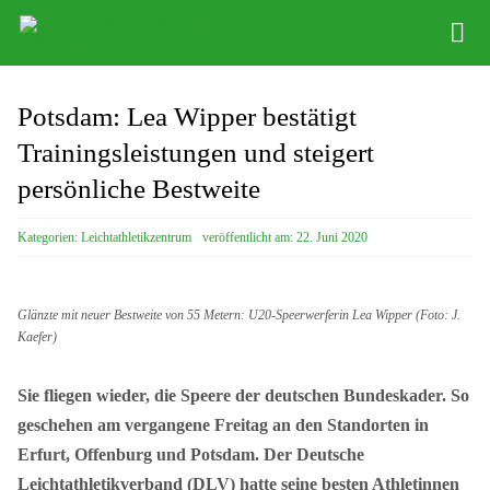
Zum
Tog
Inhalt
Nav
springen
Infos
Potsdam: Lea Wipper bestätigt
Leichathletikzentrum
Trainingsleistungen und steigert
persönliche Bestweite
Distance Team
Kategorien:
Leichtathletikzentrum
veröffentlicht am: 22. Juni 2020
Bob/Skeleton
Sponsoren
Glänzte mit neuer Bestweite von 55 Metern: U20-Speerwerferin Lea Wipper (Foto: J.
Kaefer)
SC DHfK
Sie fliegen wieder, die Speere der deutschen Bundeskader. So
geschehen am vergangene Freitag an den Standorten in
Erfurt, Offenburg und Potsdam. Der Deutsche
Leichtathletikverband (DLV) hatte seine besten Athletinnen