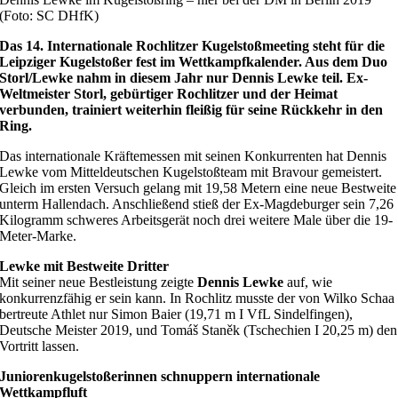
(Foto: SC DHfK)
Das 14. Internationale Rochlitzer Kugelstoßmeeting steht für die
Leipziger Kugelstoßer fest im Wettkampfkalender. Aus dem Duo
Storl/Lewke nahm in diesem Jahr nur Dennis Lewke teil. Ex-
Weltmeister Storl, gebürtiger Rochlitzer und der Heimat
verbunden, trainiert weiterhin fleißig für seine Rückkehr in den
Ring.
Das internationale Kräftemessen mit seinen Konkurrenten hat Dennis
Lewke vom Mitteldeutschen Kugelstoßteam mit Bravour gemeistert.
Gleich im ersten Versuch gelang mit 19,58 Metern eine neue Bestweite
unterm Hallendach. Anschließend stieß der Ex-Magdeburger sein 7,26
Kilogramm schweres Arbeitsgerät noch drei weitere Male über die 19-
Meter-Marke.
Lewke mit Bestweite Dritter
Mit seiner neue Bestleistung zeigte
Dennis Lewke
auf, wie
konkurrenzfähig er sein kann. In Rochlitz musste der von Wilko Schaa
bertreute Athlet nur Simon Baier (19,71 m I VfL Sindelfingen),
Deutsche Meister 2019, und Tomáš Staněk (Tschechien I 20,25 m) den
Vortritt lassen.
Juniorenkugelstoßerinnen schnuppern internationale
Wettkampfluft