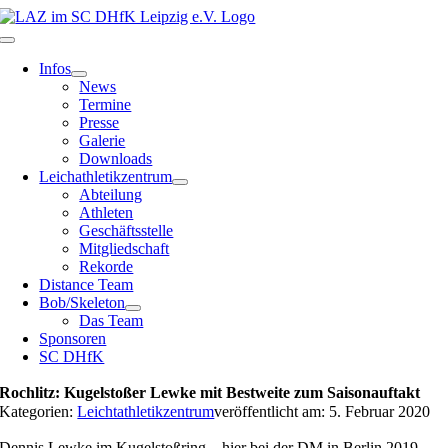
Zum
Inhalt
Toggle
springen
Navigation
Infos
News
Termine
Presse
Galerie
Downloads
Leichathletikzentrum
Abteilung
Athleten
Geschäftsstelle
Mitgliedschaft
Rekorde
Distance Team
Bob/Skeleton
Das Team
Sponsoren
SC DHfK
Rochlitz: Kugelstoßer Lewke mit Bestweite zum Saisonauftakt
Kategorien:
Leichtathletikzentrum
veröffentlicht am: 5. Februar 2020
Dennis Lewke im Kugelstoßring – hier bei der DM in Berlin 2019