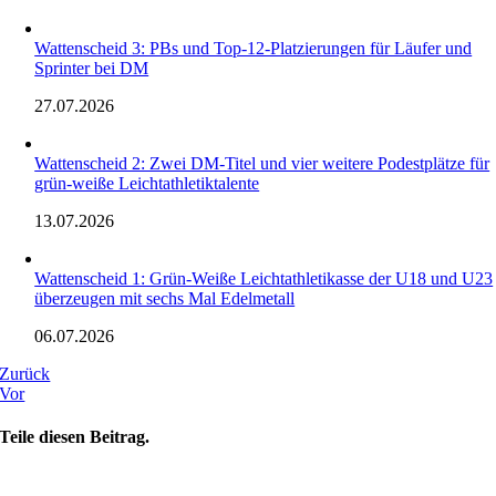
Wattenscheid 3: PBs und Top-12-Platzierungen für Läufer und
Sprinter bei DM
27.07.2026
Wattenscheid 2: Zwei DM-Titel und vier weitere Podestplätze für
grün-weiße Leichtathletiktalente
13.07.2026
Wattenscheid 1: Grün-Weiße Leichtathletikasse der U18 und U23
überzeugen mit sechs Mal Edelmetall
06.07.2026
Zurück
Vor
Teile diesen Beitrag.