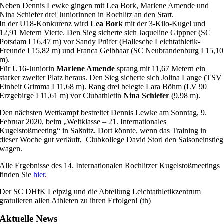
Neben Dennis Lewke gingen mit Lea Bork, Marlene Amende und
Nina Schiefer drei Juniorinnen in Rochlitz an den Start.
In der U18-Konkurenz wird
Lea Bork
mit der 3-Kilo-Kugel und
12,91 Metern Vierte. Den Sieg sicherte sich Jaqueline Gippner (SC
Potsdam I 16,47 m) vor Sandy Prüfer (Hallesche Leichtathletik-
Freunde I 15,82 m) und Franca Gelbhaar (SC Neubrandenburg I 15,10
m).
Für U16-Juniorin
Marlene Amende
sprang mit 11,67 Metern ein
starker zweiter Platz heraus. Den Sieg sicherte sich Jolina Lange (TSV
Einheit Grimma I 11,68 m). Rang drei belegte Lara Böhm (LV 90
Erzgebirge I 11,61 m) vor Clubathletin
Nina Schiefer
(9,98 m).
Den nächsten Wettkampf bestreitet Dennis Lewke am Sonntag, 9.
Februar 2020, beim „Weltklasse – 21. Internationales
Kugelstoßmeeting“ in Saßnitz. Dort könnte, wenn das Training in
dieser Woche gut verläuft, Clubkollege David Storl den Saisoneinstieg
wagen.
Alle Ergebnisse des 14. Internationalen Rochlitzer Kugelstoßmeetings
finden Sie
hier
.
Der SC DHfK Leipzig und die Abteilung Leichtathletikzentrum
gratulieren allen Athleten zu ihren Erfolgen! (th)
Aktuelle News