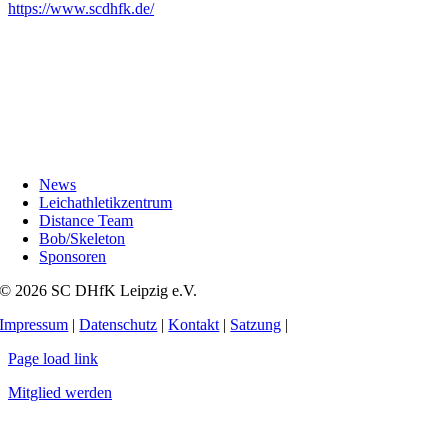
https://www.scdhfk.de/
News
Leichathletikzentrum
Distance Team
Bob/Skeleton
Sponsoren
© 2026 SC DHfK Leipzig e.V.
Impressum
|
Datenschutz
|
Kontakt
|
Satzung
|
Page load link
Mitglied werden
Nach
oben