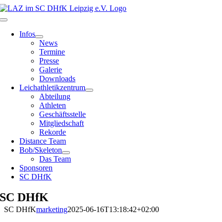
Zum
Inhalt
Toggle
springen
Navigation
Infos
News
Termine
Presse
Galerie
Downloads
Leichathletikzentrum
Abteilung
Athleten
Geschäftsstelle
Mitgliedschaft
Rekorde
Distance Team
Bob/Skeleton
Das Team
Sponsoren
SC DHfK
SC DHfK
SC DHfK
marketing
2025-06-16T13:18:42+02:00