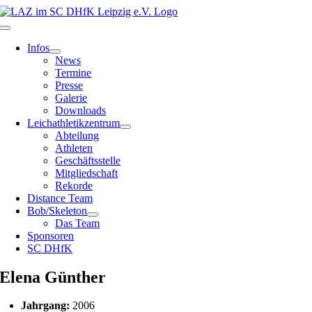
Zum
Inhalt
Toggle
springen
Navigation
Infos
News
Termine
Presse
Galerie
Downloads
Leichathletikzentrum
Abteilung
Athleten
Geschäftsstelle
Mitgliedschaft
Rekorde
Distance Team
Bob/Skeleton
Das Team
Sponsoren
SC DHfK
Elena Günther
Jahrgang:
2006