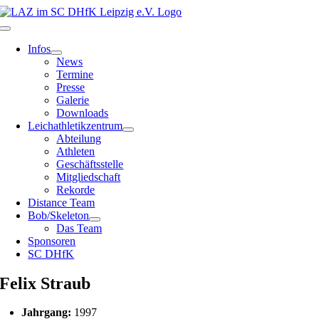
Zum
Inhalt
Toggle
springen
Navigation
Infos
News
Termine
Presse
Galerie
Downloads
Leichathletikzentrum
Abteilung
Athleten
Geschäftsstelle
Mitgliedschaft
Rekorde
Distance Team
Bob/Skeleton
Das Team
Sponsoren
SC DHfK
Felix Straub
Jahrgang:
1997