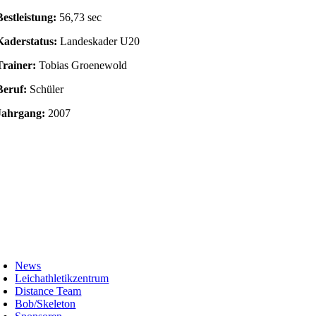
Bestleistung:
56,73 sec
Kaderstatus:
Landeskader U20
Trainer:
Tobias Groenewold
Beruf:
Schüler
Jahrgang:
2007
oggle
avigation
News
Leichathletikzentrum
Distance Team
Bob/Skeleton