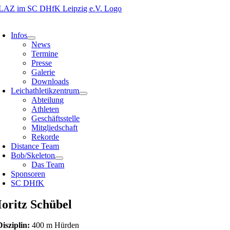
Zum
Inhalt
oggle
springen
avigation
Infos
News
Termine
Presse
Galerie
Downloads
Leichathletikzentrum
Abteilung
Athleten
Geschäftsstelle
Mitgliedschaft
Rekorde
Distance Team
Bob/Skeleton
Das Team
Sponsoren
SC DHfK
oritz Schübel
Disziplin:
400 m Hürden