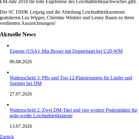
EM-Jahr 2018 für tolle Ergebnisse des Leichtathletiknachwuches gibt.
Der SC DHfK Leipzig und die Abteilung Leichtathletikzentrum
gratulieren Lea Wipper, Christine Winkler und Lenny Baum zu ihren
verdienten Auszeichnungen!
Aktuelle News
Eugene (USA): Mia Besser mit Doppelstart bei U20-WM
06.08.2026
Wattenscheid 3: PBs und Top-12-Platzierungen für Läufer und
Sprinter bei DM
27.07.2026
Wattenscheid 2: Zwei DM-Titel und vier weitere Podestplätze für
grün-weiße Leichtathletiktalente
13.07.2026
Zurück