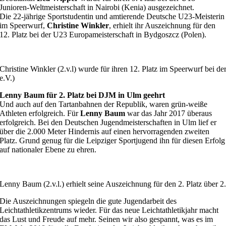
Junioren-Weltmeisterschaft in Nairobi (Kenia) ausgezeichnet.
Die 22-jährige Sportstudentin und amtierende Deutsche U23-Meisterin
im Speerwurf,
Christine Winkler
, erhielt ihr Auszeichnung für den
12. Platz bei der U23 Europameisterschaft in Bydgoszcz (Polen).
Christine Winkler (2.v.l) wurde für ihren 12. Platz im Speerwurf bei 
e.V.)
Lenny Baum für 2. Platz bei DJM in Ulm geehrt
Und auch auf den Tartanbahnen der Republik, waren grün-weiße
Athleten erfolgreich. Für
Lenny Baum
war das Jahr 2017 überaus
erfolgreich. Bei den Deutschen Jugendmeisterschaften in Ulm lief er
über die 2.000 Meter Hindernis auf einen hervorragenden zweiten
Platz. Grund genug für die Leipziger Sportjugend ihn für diesen Erfolg
auf nationaler Ebene zu ehren.
Lenny Baum (2.v.l.) erhielt seine Auszeichnung für den 2. Platz über 
Die Auszeichnungen spiegeln die gute Jugendarbeit des
Leichtathletikzentrums wieder. Für das neue Leichtathletikjahr macht
das Lust und Freude auf mehr. Seinen wir also gespannt, was es im