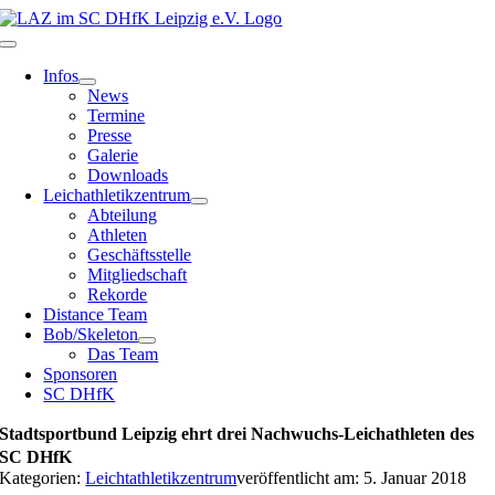
Zum
Inhalt
Toggle
springen
Navigation
Infos
News
Termine
Presse
Galerie
Downloads
Leichathletikzentrum
Abteilung
Athleten
Geschäftsstelle
Mitgliedschaft
Rekorde
Distance Team
Bob/Skeleton
Das Team
Sponsoren
SC DHfK
Stadtsportbund Leipzig ehrt drei Nachwuchs-Leichathleten des
SC DHfK
Kategorien:
Leichtathletikzentrum
veröffentlicht am: 5. Januar 2018