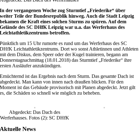
In der vergangenen Woche zog Sturmtief „Friederike“ über
weiter Teile der Bundesrepublik hinweg. Auch die Stadt Leipzig
bekamen die Kraft eines solchen Sturms zu spüren. Auf dem
Gelände des SC DHfK Leipzig war u.a. das Werferhaus des
Leichtathletikzentrums betroffen.
Pünktlich um 15 Uhr rumorte es rund um das Werferhaus des SC
DHfK Leichtathletikzentrums. Dort wo sonst Athletinnen und Athleten
mit dem Diskus, dem Speer oder der Kugel trainieren, begann am
Donnerstagnachmittag (18.01.2018) das Sturmtief „Friederike“ ihre
ersten Ausläufer anzukündigen.
Ernüchternd ist das Ergebnis nach dem Sturm. Das gesamte Dach ist
abgedeckt. Man kann von innen nach draußen blicken. Für den
Moment ist das Gebäude provisorisch mit Planen abgedeckt. Jetzt gilt
es, die Schäden so schnell wie möglich zu beheben.
Abgedeckt: Das Dach des
Werferhauses. Fotos (2): SC DHfK
Aktuelle News