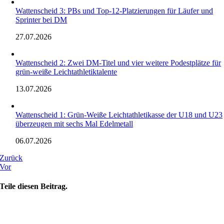
Wattenscheid 3: PBs und Top-12-Platzierungen für Läufer und
Sprinter bei DM
27.07.2026
Wattenscheid 2: Zwei DM-Titel und vier weitere Podestplätze für
grün-weiße Leichtathletiktalente
13.07.2026
Wattenscheid 1: Grün-Weiße Leichtathletikasse der U18 und U23
überzeugen mit sechs Mal Edelmetall
06.07.2026
Zurück
Vor
Teile diesen Beitrag.