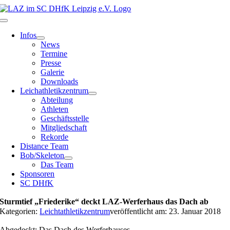
Zum
Inhalt
Toggle
springen
Navigation
Infos
News
Termine
Presse
Galerie
Downloads
Leichathletikzentrum
Abteilung
Athleten
Geschäftsstelle
Mitgliedschaft
Rekorde
Distance Team
Bob/Skeleton
Das Team
Sponsoren
SC DHfK
Sturmtief „Friederike“ deckt LAZ-Werferhaus das Dach ab
Kategorien:
Leichtathletikzentrum
veröffentlicht am: 23. Januar 2018
Abgedeckt: Das Dach des Werferhauses