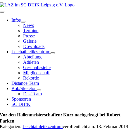
Zum
Inhalt
Toggle
springen
Navigation
Infos
News
Termine
Presse
Galerie
Downloads
Leichathletikzentrum
Abteilung
Athleten
Geschäftsstelle
Mitgliedschaft
Rekorde
Distance Team
Bob/Skeleton
Das Team
Sponsoren
SC DHfK
Vor den Hallenmeisterschaften: Kurz nachgefragt bei Robert
Farken
Kategorien:
Leichtathletikzentrum
veröffentlicht am: 13. Februar 2019