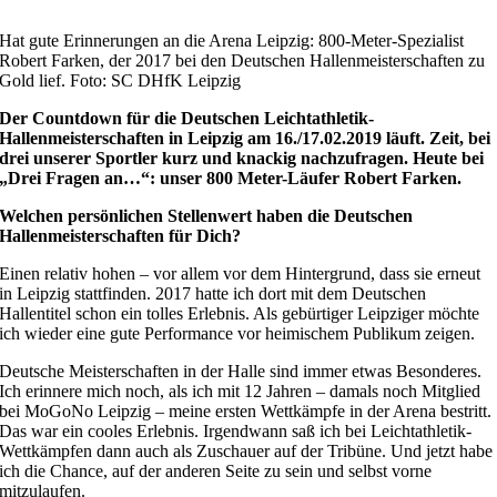
Hat gute Erinnerungen an die Arena Leipzig: 800-Meter-Spezialist
Robert Farken, der 2017 bei den Deutschen Hallenmeisterschaften zu
Gold lief. Foto: SC DHfK Leipzig
Der Countdown für die Deutschen Leichtathletik-
Hallenmeisterschaften in Leipzig am 16./17.02.2019 läuft. Zeit, bei
drei unserer Sportler kurz und knackig nachzufragen. Heute bei
„Drei Fragen an…“: unser 800 Meter-Läufer Robert Farken.
Welchen persönlichen Stellenwert haben die Deutschen
Hallenmeisterschaften für Dich?
Einen relativ hohen – vor allem vor dem Hintergrund, dass sie erneut
in Leipzig stattfinden. 2017 hatte ich dort mit dem Deutschen
Hallentitel schon ein tolles Erlebnis. Als gebürtiger Leipziger möchte
ich wieder eine gute Performance vor heimischem Publikum zeigen.
Deutsche Meisterschaften in der Halle sind immer etwas Besonderes.
Ich erinnere mich noch, als ich mit 12 Jahren – damals noch Mitglied
bei MoGoNo Leipzig – meine ersten Wettkämpfe in der Arena bestritt.
Das war ein cooles Erlebnis. Irgendwann saß ich bei Leichtathletik-
Wettkämpfen dann auch als Zuschauer auf der Tribüne. Und jetzt habe
ich die Chance, auf der anderen Seite zu sein und selbst vorne
mitzulaufen.