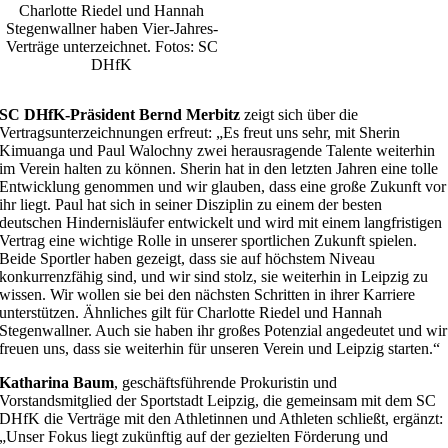
Charlotte Riedel und Hannah
Stegenwallner haben Vier-Jahres-
Verträge unterzeichnet. Fotos: SC
DHfK
SC DHfK-Präsident Bernd Merbitz
zeigt sich über die
Vertragsunterzeichnungen erfreut: „Es freut uns sehr, mit Sherin
Kimuanga und Paul Walochny zwei herausragende Talente weiterhin
im Verein halten zu können. Sherin hat in den letzten Jahren eine tolle
Entwicklung genommen und wir glauben, dass eine große Zukunft vor
ihr liegt. Paul hat sich in seiner Disziplin zu einem der besten
deutschen Hindernisläufer entwickelt und wird mit einem langfristigen
Vertrag eine wichtige Rolle in unserer sportlichen Zukunft spielen.
Beide Sportler haben gezeigt, dass sie auf höchstem Niveau
konkurrenzfähig sind, und wir sind stolz, sie weiterhin in Leipzig zu
wissen. Wir wollen sie bei den nächsten Schritten in ihrer Karriere
unterstützen. Ähnliches gilt für Charlotte Riedel und Hannah
Stegenwallner. Auch sie haben ihr großes Potenzial angedeutet und wir
freuen uns, dass sie weiterhin für unseren Verein und Leipzig starten.“
Katharina Baum
, geschäftsführende Prokuristin und
Vorstandsmitglied der Sportstadt Leipzig, die gemeinsam mit dem SC
DHfK die Verträge mit den Athletinnen und Athleten schließt, ergänzt:
„Unser Fokus liegt zukünftig auf der gezielten Förderung und