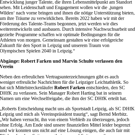
Entwicklung junger Talente, die ihren Lebensmittelpunkt am Standort
sehen. Mit Leidenschaft und Engagement wollen wir die ‚jungen
Wilden‘ nach vorne bringen und ihnen die nötige Unterstützung bieten,
um ihre Träume zu verwirklichen. Bereits 2022 haben wir mit der
Förderung des Talente-Teams begonnen, jetzt werden wir dies
weiterentwickeln und ausbauen. Durch intensive Nachwuchsarbeit un
gezielte Programme schaffen wir optimale Bedingungen für die
Athleten von morgen. Gemeinsam gestalten wir eine erfolgreiche
Zukunft für den Sport in Leipzig und unserem Traum von
Olympischen Spielen 2040 in Leipzig.“
Abgänge: Robert Farken und Marvin Schulte verlassen den
Verein
Neben den erfreulichen Vertragsunterzeichnungen gibt es auch
weniger erfreuliche Nachrichten für die Leipziger Leichtathletik. So
hat sich Mittelstreckenläufer
Robert Farken
entschieden, den SC
DHfK zu verlassen. Sein Manager Robert Harting bat in seinem
Namen um eine Wechselfreigabe, die ihm der SC DHfK erteilt hat.
„Roberts Entscheidung macht uns als Sportstadt Leipzig, als SC DHfK
Leipzig und mich als Vereinspräsident traurig“, sagt Bernd Merbitz.
„Wir haben versucht, ihn von einem Verbleib zu überzeugen, jedoch
ohne Erfolg. Am Ende sind unsere finanziellen Mittel leider begrenzt
und wir konnten uns nicht auf eine Lösung einigen, die auch fair mit