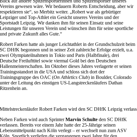
Blick auf andere Spitzensportlerinnen und Spitzensportler unseres
Vereins gewesen wäre. Wir bedauern Roberts Entscheidung, aber wir
respektieren sie“, so Merbitz weiter. „Robert war als gebürtiger
Leipziger und Top-Athlet ein Gesicht unseres Vereins und der
Sportstadt Leipzig. Wir danken ihm für seinen Einsatz und seine
Leistungen für unseren Verein und wünschen ihm für seine sportliche
und private Zukunft alles Gute.“
Robert Farken hatte als junger Leichtathlet in der Grundschulzeit beim
SC DHfK begonnen und in seiner Zeit zahlreiche Erfolge erzielt, u.a.
zwei Olympiateilnahmen in Tokio und Paris (Halbfinale), drei
Deutsche Freilufttitel sowie viermal Gold bei den Deutschen
Hallenmeisterschaften. Im Oktober dieses Jahres verlagerte er seinen
Trainingsstandort in die USA und schloss sich dort der
Trainingsgruppe des OAC (
On Athletics Club
) in Boulder, Colorado
unter der Leitung des einstigen US-Langstreckenläufers Dathan
Ritzenhein an.
Mittelstreckenläufer Robert Farken wird den SC DHfK Leipzig verla
Neben Farken wird auch Sprinter
Marvin Schulte
den SC DHfK
verlassen. Bereits vor einem Jahr hatte der 25-Jährige seinen
Lebensmittelpunkt nach Köln verlegt – er wechselt nun zum ASV
Köln. Sportlich verliefen die vergangenen zwei Jahre für den