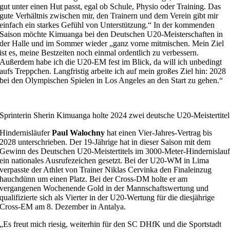
gut unter einen Hut passt, egal ob Schule, Physio oder Training. Das
gute Verhältnis zwischen mir, den Trainern und dem Verein gibt mir
einfach ein starkes Gefühl von Unterstützung.“ In der kommenden
Saison möchte Kimuanga bei den Deutschen U20-Meisterschaften in
der Halle und im Sommer wieder „ganz vorne mitmischen. Mein Ziel
ist es, meine Bestzeiten noch einmal ordentlich zu verbessern.
Außerdem habe ich die U20-EM fest im Blick, da will ich unbedingt
aufs Treppchen. Langfristig arbeite ich auf mein großes Ziel hin: 2028
bei den Olympischen Spielen in Los Angeles an den Start zu gehen.“
Sprinterin Sherin Kimuanga holte 2024 zwei deutsche U20-Meistertite
Hindernisläufer
Paul Walochny
hat einen Vier-Jahres-Vertrag bis
2028 unterschrieben. Der 19-Jährige hat in dieser Saison mit dem
Gewinn des Deutschen U20-Meistertitels im 3000-Meter-Hindernislau
ein nationales Ausrufezeichen gesetzt. Bei der U20-WM in Lima
verpasste der Athlet von Trainer Niklas Cervinka den Finaleinzug
hauchdünn um einen Platz. Bei der Cross-DM holte er am
vergangenen Wochenende Gold in der Mannschaftswertung und
qualifizierte sich als Vierter in der U20-Wertung für die diesjährige
Cross-EM am 8. Dezember in Antalya.
„Es freut mich riesig, weiterhin für den SC DHfK und die Sportstadt