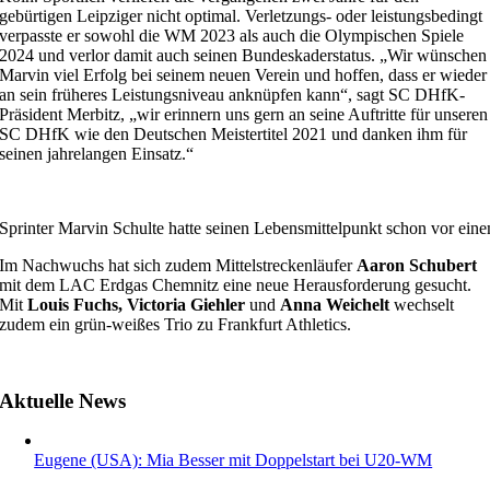
gebürtigen Leipziger nicht optimal. Verletzungs- oder leistungsbedingt
verpasste er sowohl die WM 2023 als auch die Olympischen Spiele
2024 und verlor damit auch seinen Bundeskaderstatus. „Wir wünschen
Marvin viel Erfolg bei seinem neuen Verein und hoffen, dass er wieder
an sein früheres Leistungsniveau anknüpfen kann“, sagt SC DHfK-
Präsident Merbitz, „wir erinnern uns gern an seine Auftritte für unseren
SC DHfK wie den Deutschen Meistertitel 2021 und danken ihm für
seinen jahrelangen Einsatz.“
Sprinter Marvin Schulte hatte seinen Lebensmittelpunkt schon vor ei
Im Nachwuchs hat sich zudem Mittelstreckenläufer
Aaron Schubert
mit dem LAC Erdgas Chemnitz eine neue Herausforderung gesucht.
Mit
Louis Fuchs, Victoria Giehler
und
Anna Weichelt
wechselt
zudem ein grün-weißes Trio zu Frankfurt Athletics.
Aktuelle News
Eugene (USA): Mia Besser mit Doppelstart bei U20-WM