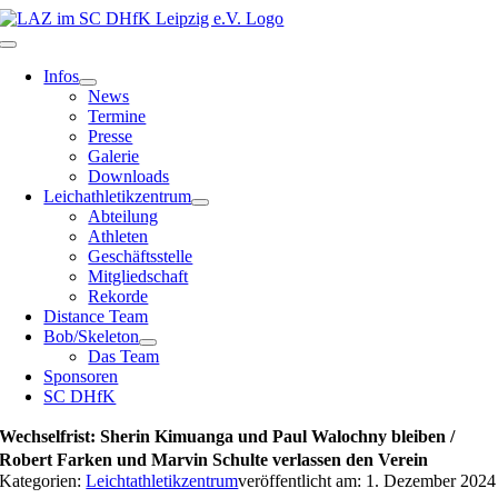
Zum
Inhalt
Toggle
springen
Navigation
Infos
News
Termine
Presse
Galerie
Downloads
Leichathletikzentrum
Abteilung
Athleten
Geschäftsstelle
Mitgliedschaft
Rekorde
Distance Team
Bob/Skeleton
Das Team
Sponsoren
SC DHfK
Wechselfrist: Sherin Kimuanga und Paul Walochny bleiben /
Robert Farken und Marvin Schulte verlassen den Verein
Kategorien:
Leichtathletikzentrum
veröffentlicht am: 1. Dezember 2024