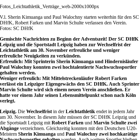
Fotos_Leichtathletik_Verträge_web-2000x1000px
V.l. Sherin Kimuanga und Paul Walochny starten weiterhin für den SC
DHfK, Robert Farken und Marvin Schulte verlassen den Verein.
Fotos: SC DHfK
Gemischte Nachrichten zu Beginn der Adventszeit! Der SC DHfK
Leipzig und die Sportstadt Leipzig haben zur Wechselfrist der
Leichtathletik am 30. November erfreuliche und weniger
erfreuliche Neuigkeiten zu verkünden.
Erfreulich: Mit Sprinterin Sherin Kimuanga und Hindernisläufer
Paul Walochny konnten zwei hochtalentierte Nachwuchssportler
gehalten werden.
Weniger erfreulich: Mit Mittelstreckenläufer Robert Farken
verlässt ein Leipziger Eigengewächs den SC DHfK. Auch Sprinter
Marvin Schulte wird sich einem neuen Verein anschließen. Er
hatte vor einem Jahr seinen Lebensmittelpunkt schon nach Köln
verlegt.
Leipzig.
Die
Wechselfrist
in der
Leichtathletik
endet in jedem Jahr
am 30. November. In diesem Jahr müssen der SC DHfK Leipzig und
die Sportstadt Leipzig mit
Robert Farken
und
Marvin Schulte
zwei
Abgänge
verzeichnen. Gleichzeitig konnten mit den Deutschen U20-
Meistern
Sherin Kimuanga
und
Paul Walochny
zwei hochkarätige
Nachwuchssportler gehalten
werden. Auch weitere Sportler bleiben