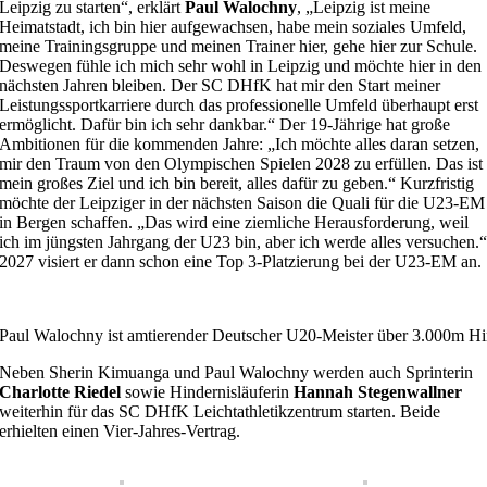
Leipzig zu starten“, erklärt
Paul Walochny
, „Leipzig ist meine
Heimatstadt, ich bin hier aufgewachsen, habe mein soziales Umfeld,
meine Trainingsgruppe und meinen Trainer hier, gehe hier zur Schule.
Deswegen fühle ich mich sehr wohl in Leipzig und möchte hier in den
nächsten Jahren bleiben. Der SC DHfK hat mir den Start meiner
Leistungssportkarriere durch das professionelle Umfeld überhaupt erst
ermöglicht. Dafür bin ich sehr dankbar.“ Der 19-Jährige hat große
Ambitionen für die kommenden Jahre: „Ich möchte alles daran setzen,
mir den Traum von den Olympischen Spielen 2028 zu erfüllen. Das ist
mein großes Ziel und ich bin bereit, alles dafür zu geben.“ Kurzfristig
möchte der Leipziger in der nächsten Saison die Quali für die U23-EM
in Bergen schaffen. „Das wird eine ziemliche Herausforderung, weil
ich im jüngsten Jahrgang der U23 bin, aber ich werde alles versuchen.
2027 visiert er dann schon eine Top 3-Platzierung bei der U23-EM an.
Paul Walochny ist amtierender Deutscher U20-Meister über 3.000m H
Neben Sherin Kimuanga und Paul Walochny werden auch Sprinterin
Charlotte Riedel
sowie Hindernisläuferin
Hannah Stegenwallner
weiterhin für das SC DHfK Leichtathletikzentrum starten. Beide
erhielten einen Vier-Jahres-Vertrag.