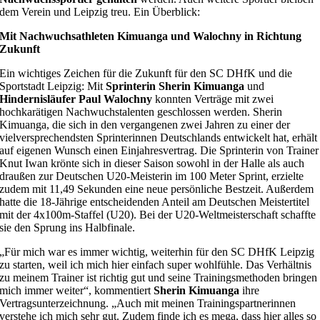
dem Verein und Leipzig treu. Ein Überblick:
Mit Nachwuchsathleten Kimuanga und Walochny in Richtung
Zukunft
Ein wichtiges Zeichen für die Zukunft für den SC DHfK und die
Sportstadt Leipzig: Mit
Sprinterin Sherin Kimuanga
und
Hindernisläufer Paul Walochny
konnten Verträge mit zwei
hochkarätigen Nachwuchstalenten geschlossen werden. Sherin
Kimuanga, die sich in den vergangenen zwei Jahren zu einer der
vielversprechendsten Sprinterinnen Deutschlands entwickelt hat, erhält
auf eigenen Wunsch einen Einjahresvertrag. Die Sprinterin von Trainer
Knut Iwan krönte sich in dieser Saison sowohl in der Halle als auch
draußen zur Deutschen U20-Meisterin im 100 Meter Sprint, erzielte
zudem mit 11,49 Sekunden eine neue persönliche Bestzeit. Außerdem
hatte die 18-Jährige entscheidenden Anteil am Deutschen Meistertitel
mit der 4x100m-Staffel (U20). Bei der U20-Weltmeisterschaft schaffte
sie den Sprung ins Halbfinale.
„Für mich war es immer wichtig, weiterhin für den SC DHfK Leipzig
zu starten, weil ich mich hier einfach super wohlfühle. Das Verhältnis
zu meinem Trainer ist richtig gut und seine Trainingsmethoden bringen
mich immer weiter“, kommentiert
Sherin Kimuanga
ihre
Vertragsunterzeichnung. „Auch mit meinen Trainingspartnerinnen
verstehe ich mich sehr gut. Zudem finde ich es mega, dass hier alles so