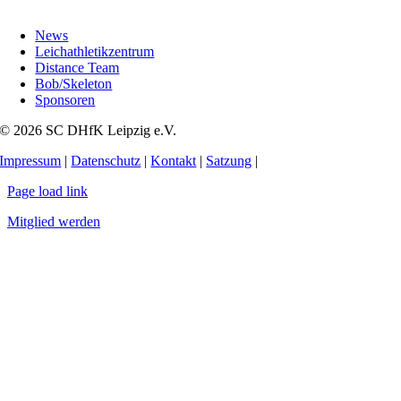
News
Leichathletikzentrum
Distance Team
Bob/Skeleton
Sponsoren
© 2026 SC DHfK Leipzig e.V.
Impressum
|
Datenschutz
|
Kontakt
|
Satzung
|
Page load link
Mitglied werden
Nach
oben