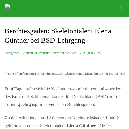
Zum
Tog
Inhalt
Nav
springen
Infos
Berchtesgaden: Skeletontalent Elena
Leichathletikzentrum
Günther bei BSD-Lehrgang
Distance Team
Kategorien:
Leichtathletikzentrum
veröffentlicht am: 12. August 2025
Bob/Skeleton
Freut sich auf die anstehende Wintersaison: Skeletontalent Elena Günther (Foto: privat)
Sponsoren
Fünf Tage trafen sich die Nachwuchssportlerinnen und -sportler
SC DHfK
des Bob- und Schlittenverbandes für Deutschland (BSD) zum
Trainingslehrgang im bayerischen Berchtesgaden.
Zu den Athletinnen und Athleten der Nachwuchskader 1 und 2
gehörte auch unser Skeletontalent
Elena Günther
. Die 19-