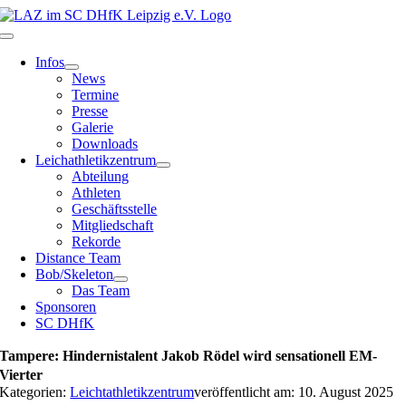
Zum
Inhalt
Toggle
springen
Navigation
Infos
News
Termine
Presse
Galerie
Downloads
Leichathletikzentrum
Abteilung
Athleten
Geschäftsstelle
Mitgliedschaft
Rekorde
Distance Team
Bob/Skeleton
Das Team
Sponsoren
SC DHfK
Tampere: Hindernistalent Jakob Rödel wird sensationell EM-
Vierter
Kategorien:
Leichtathletikzentrum
veröffentlicht am: 10. August 2025