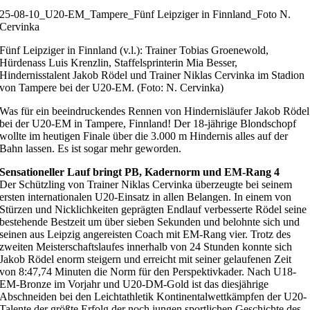
25-08-10_U20-EM_Tampere_Fünf Leipziger in Finnland_Foto N.
Cervinka
Fünf Leipziger in Finnland (v.l.): Trainer Tobias Groenewold,
Hürdenass Luis Krenzlin, Staffelsprinterin Mia Besser,
Hindernisstalent Jakob Rödel und Trainer Niklas Cervinka im Stadion
von Tampere bei der U20-EM. (Foto: N. Cervinka)
Was für ein beeindruckendes Rennen von Hindernisläufer Jakob Rödel
bei der U20-EM in Tampere, Finnland! Der 18-jährige Blondschopf
wollte im heutigen Finale über die 3.000 m Hindernis alles auf der
Bahn lassen. Es ist sogar mehr geworden.
Sensationeller Lauf bringt PB, Kadernorm und EM-Rang 4
Der Schützling von Trainer Niklas Cervinka überzeugte bei seinem
ersten internationalen U20-Einsatz in allen Belangen. In einem von
Stürzen und Nicklichkeiten geprägten Endlauf verbesserte Rödel seine
bestehende Bestzeit um über sieben Sekunden und belohnte sich und
seinen aus Leipzig angereisten Coach mit EM-Rang vier. Trotz des
zweiten Meisterschaftslaufes innerhalb von 24 Stunden konnte sich
Jakob Rödel enorm steigern und erreicht mit seiner gelaufenen Zeit
von 8:47,74 Minuten die Norm für den Perspektivkader. Nach U18-
EM-Bronze im Vorjahr und U20-DM-Gold ist das diesjährige
Abschneiden bei den Leichtathletik Kontinentalwettkämpfen der U20-
Talente der größte Erfolg der noch jungen sportlichen Geschichte des