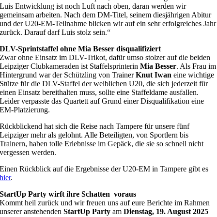
Luis Entwicklung ist noch Luft nach oben, daran werden wir
gemeinsam arbeiten. Nach dem DM-Titel, seinem diesjährigen Abitur
und der U20-EM-Teilnahme blicken wir auf ein sehr erfolgreiches Jahr
zurück. Darauf darf Luis stolz sein.“
DLV-Sprintstaffel ohne Mia Besser disqualifiziert
Zwar ohne Einsatz im DLV-Trikot, dafür umso stolzer auf die beiden
Leipziger Clubkameraden ist Staffelsprinterin
Mia Besser
. Als Frau im
Hintergrund war der Schützling von Trainer
Knut Iwan
eine wichtige
Stütze für die DLV-Staffel der weiblichen U20, die sich jederzeit für
einen Einsatz bereithalten muss, sollte eine Staffeldame ausfallen.
Leider verpasste das Quartett auf Grund einer Disqualifikation eine
EM-Platzierung.
Rückblickend hat sich die Reise nach Tampere für unsere fünf
Leipziger mehr als gelohnt. Alle Beteiligten, von Sportlern bis
Trainern, haben tolle Erlebnisse im Gepäck, die sie so schnell nicht
vergessen werden.
Einen Rückblick auf die Ergebnisse der U20-EM in Tampere gibt es
hier
.
StartUp Party wirft ihre Schatten voraus
Kommt heil zurück und wir freuen uns auf eure Berichte im Rahmen
unserer anstehenden
StartUp Party
am
Dienstag, 19. August 2025