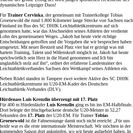
dynamischen Leipziger Duos!
Für
Trainer Cervinka
, der gemeinsam mit Trainerkollege Tobias
Groenewold die rund 1.800 Kilometer lange Strecke von Sachsen nac
Finnland im Bus des SC DHfK Leichtathletikzentrums auf sich
genommen hatte, war das Abschneiden seines Athleten der verdiente
Lohn des gemeinsamen Weges. „Jakob hat heute viele richtige
Entscheidungen getroffen und die Vorgaben die wir besprochen haben
umgesetzt. Mit neuer Bestzeit und Platz vier hat er gezeigt was mit
hartem Training, Talent und Willenskraft möglich ist. Jakob hat heute
sprichwörtlich sein Herz in die Hand genommen und Ich bin
unglaublich stolz auf ihn“, ordnet der erfahrene Landestrainer des
Leichtathletikverbandes Sachsen den Wettkampf seines Athleten ein.
Neben Rödel standen in Tampere zwei weitere Aktive des SC DHfK
Leichtathletikzentrums im U20-EM-Kader des Deutschen
Leichtathletik-Verbandes (DLV).
Hürdenass Luis Krenzlin überzeugt mit 17. Platz
Für 400 m Hürdenläufer
Luis Krenzlin
ging es bis ins EM-Halbfinale.
Dort belegte der frischgebackene deutsche U20-Meister in 52,27
Sekunden den
17. Platz
der U20-EM. Für Trainer
Tobias
Groenewold
ist die Fahnenstange damit noch nicht erreicht: „Für uns
beide war es die erste internationale Meisterschaft. Wir möchten in der
kommenden Saison dort anknüpfen, wo wir heute aufgehört haben. In