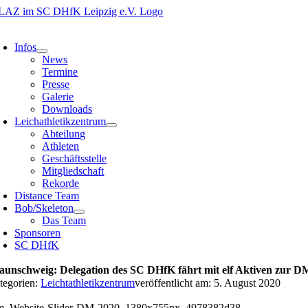
Zum
Inhalt
oggle
springen
avigation
Infos
News
Termine
Presse
Galerie
Downloads
Leichathletikzentrum
Abteilung
Athleten
Geschäftsstelle
Mitgliedschaft
Rekorde
Distance Team
Bob/Skeleton
Das Team
Sponsoren
SC DHfK
aunschweig: Delegation des SC DHfK fährt mit elf Aktiven zur D
tegorien:
Leichtathletikzentrum
veröffentlicht am: 5. August 2020
m_Website-Slider-DM-2020_1380x755px_4978382d38