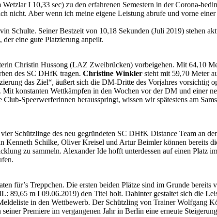
 Wetzlar I 10,33 sec) zu den erfahrenen Semestern in der Corona-beding
ch nicht. Aber wenn ich meine eigene Leistung abrufe und vorne einer 
 Schulte. Seiner Bestzeit von 10,18 Sekunden (Juli 2019) stehen akt
 der eine gute Platzierung anpeilt.
terin Christin Hussong (LAZ Zweibrücken) vorbeigehen. Mit 64,10 Mete
 Farben des SC DHfK tragen.
Christine Winkler
steht mit 59,70 Meter a
tzierung das Ziel“, äußert sich die DM-Dritte des Vorjahres vorsichtig op
. Mit konstanten Wettkämpfen in den Wochen vor der DM und einer ne
 Club-Speerwerferinnen herausspringt, wissen wir spätestens am Sams
 vier Schützlinge des neu gegründeten SC DHfK Distance Team an den
hn Kenneth Schilke, Oliver Kreisel und Artur Beimler können bereits d
twicklung zu sammeln. Alexander Ide hofft unterdessen auf einen Platz
ufen.
ten für’s Treppchen. Die ersten beiden Plätze sind im Grunde bereits 
65 m I 09.06.2019) den Titel holt. Dahinter gestaltet sich die Leis
eldeliste in den Wettbewerb. Der Schützling von Trainer Wolfgang Köh
 seiner Premiere im vergangenen Jahr in Berlin eine erneute Steigerun