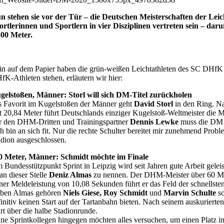
n stehen sie vor der Tür – die Deutschen Meisterschaften der Lei
ortlerinnen und Sportlern in vier Disziplinen vertreten sein – da
500 Meter.
in auf dem Papier haben die grün-weißen Leichtathleten des SC DHfK 
fK-Athleten stehen, erläutern wir hier:
gelstoßen, Männer: Storl will sich DM-Titel zurückholen
s Favorit im Kugelstoßen der Männer geht
David Storl
in den Ring. Na
t 20,84 Meter führt Deutschlands einziger Kugelstoß-Weltmeister die Me
r den DHM-Dritten und Trainingspartner
Dennis Lewke
muss die DM l
ch bin an sich fit. Nur die rechte Schulter bereitet mir zunehmend Probl
adion ausgeschlossen.
0 Meter, Männer: Schmidt möchte im Finale
 Bundesstützpunkt Sprint in Leipzig wird seit Jahren gute Arbeit gele
 an dieser Stelle
Deniz Almas
zu nennen. Der DHM-Meister über 60 Meter
iner Meldeleistung von 10,08 Sekunden führt er das Feld der schnellste
ben Almas gehören
Niels Giese,
Roy Schmidt
und
Marvin Schulte
s
finitiv keinen Start auf der Tartanbahn bieten. Nach seinem auskurier
art über die halbe Stadionrunde.
ine Sprintkollegen hingegen möchten alles versuchen, um einen Platz 