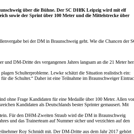
raunschweig über die Bühne. Der SC DHfK Leipzig wird mit elf
eich sowie der Sprint über 100 Meter und die Mittelstrecke über
illenvergabe bei der DM in Braunschweig geht. Wie die Chancen der 
ter und DM-Dritte des vergangenen Jahres langsam an die 21 Meter her
agen Schulterprobleme. Lewke schätzt die Situation realistisch ein:
ss für die Schulter.“ Daher ist eine Teilnahme im Braunschweiger Eintrac
sind ohne Frage Kandidaten für eine Medaille über 100 Meter. Allen vo
reichen Kandidaten als Deutschlands bester Sprinter gemausert. Mit
Stein. Für den DHM-Zweiten Straub wird die DM in Braunschweig
jahres und das Trainerteam auf Nummer sicher und verzichten auf den
ateilnehmer Roy Schmidt mit. Der DM-Dritte aus dem Jahr 2017 gehört