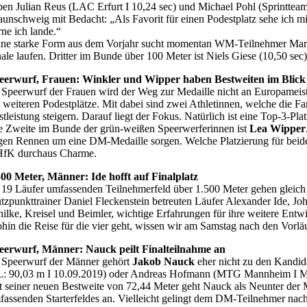
ben Julian Reus (LAC Erfurt I 10,24 sec) und Michael Pohl (Sprintteam
aunschweig mit Bedacht: „Als Favorit für einen Podestplatz sehe ich mi
rne ich lande.“
ine starke Form aus dem Vorjahr sucht momentan WM-Teilnehmer Marvin
nale laufen. Dritter im Bunde über 100 Meter ist Niels Giese (10,50 sec),
eerwurf, Frauen: Winkler und Wipper haben Bestweiten im Blick
 Speerwurf der Frauen wird der Weg zur Medaille nicht an Europameis
e weiteren Podestplätze. Mit dabei sind zwei Athletinnen, welche die
tleistung steigern. Darauf liegt der Fokus. Natürlich ist eine Top-3-Pla
e Zweite im Bunde der grün-weißen Speerwerferinnen ist
Lea Wipper
gen Rennen um eine DM-Medaille sorgen. Welche Platzierung für beide
fK durchaus Charme.
500 Meter, Männer: Ide hofft auf Finalplatz
 19 Läufer umfassenden Teilnehmerfeld über 1.500 Meter gehen gleich
ützpunkttrainer Daniel Fleckenstein betreuten Läufer Alexander Ide, Jo
hilke, Kreisel und Beimler, wichtige Erfahrungen für ihre weitere En
hin die Reise für die vier geht, wissen wir am Samstag nach den Vorlä
eerwurf, Männer: Nauck peilt Finalteilnahme an
 Speerwurf der Männer gehört
Jakob Nauck
eher nicht zu den Kandida
: 90,03 m I 10.09.2019) oder Andreas Hofmann (MTG Mannheim I ML: 89,
t seiner neuen Bestweite von 72,44 Meter geht Nauck als Neunter der M
fassenden Starterfeldes an. Vielleicht gelingt dem DM-Teilnehmer nach