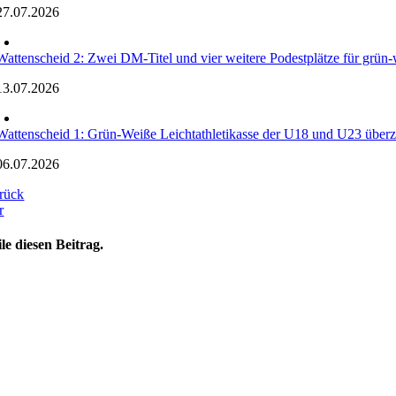
27.07.2026
Wattenscheid 2: Zwei DM-Titel und vier weitere Podestplätze für grün-w
13.07.2026
Wattenscheid 1: Grün-Weiße Leichtathletikasse der U18 und U23 überz
06.07.2026
rück
r
ile diesen Beitrag.