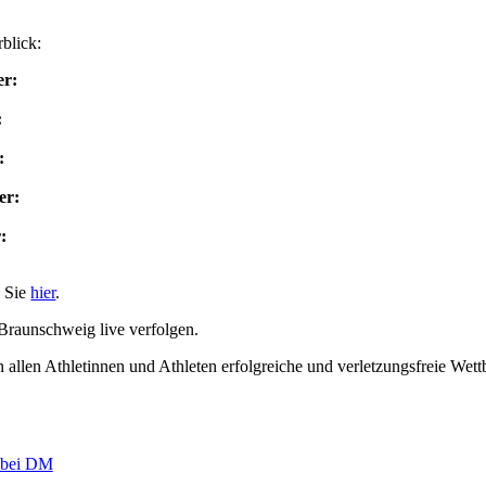
blick:
er:
:
:
er:
:
n Sie
hier
.
Braunschweig live verfolgen.
llen Athletinnen und Athleten erfolgreiche und verletzungsfreie Wett
r bei DM