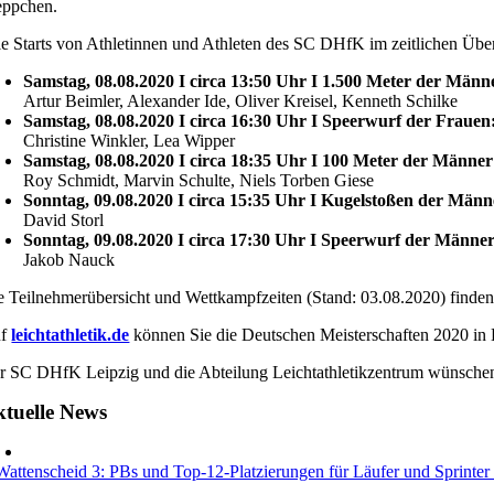
eppchen.
le Starts von Athletinnen und Athleten des SC DHfK im zeitlichen Über
Samstag, 08.08.2020 I circa 13:50 Uhr I 1.500 Meter der Männ
Artur Beimler, Alexander Ide, Oliver Kreisel, Kenneth Schilke
Samstag, 08.08.2020 I circa 16:30 Uhr I Speerwurf der Frauen
Christine Winkler, Lea Wipper
Samstag, 08.08.2020 I circa 18:35 Uhr I 100 Meter der Männer
Roy Schmidt, Marvin Schulte, Niels Torben Giese
Sonntag, 09.08.2020 I circa 15:35 Uhr I Kugelstoßen der Männ
David Storl
Sonntag, 09.08.2020 I circa 17:30 Uhr I Speerwurf der Männer
Jakob Nauck
e Teilnehmerübersicht und Wettkampfzeiten (Stand: 03.08.2020) finde
uf
leichtathletik.de
können Sie die Deutschen Meisterschaften 2020 in 
r SC DHfK Leipzig und die Abteilung Leichtathletikzentrum wünschen a
tuelle News
Wattenscheid 3: PBs und Top-12-Platzierungen für Läufer und Sprinte