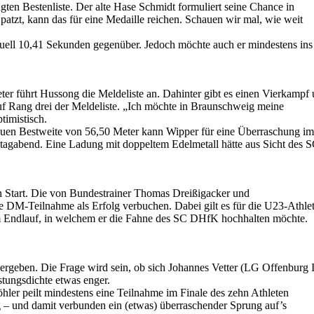
ten Bestenliste. Der alte Hase Schmidt formuliert seine Chance in
patzt, kann das für eine Medaille reichen. Schauen wir mal, wie weit
uell 10,41 Sekunden gegenüber. Jedoch möchte auch er mindestens ins
r führt Hussong die Meldeliste an. Dahinter gibt es einen Vierkampf
uf Rang drei der Meldeliste. „Ich möchte in Braunschweig meine
timistisch.
uen Bestweite von 56,50 Meter kann Wipper für eine Überraschung i
tagabend. Eine Ladung mit doppeltem Edelmetall hätte aus Sicht des 
 Start. Die von Bundestrainer Thomas Dreißigacker und
ie DM-Teilnahme als Erfolg verbuchen. Dabei gilt es für die U23-Athle
 im Endlauf, in welchem er die Fahne des SC DHfK hochhalten möchte.
vergeben. Die Frage wird sein, ob sich Johannes Vetter (LG Offenburg 
tungsdichte etwas enger.
ler peilt mindestens eine Teilnahme im Finale des zehn Athleten
g – und damit verbunden ein (etwas) überraschender Sprung auf’s