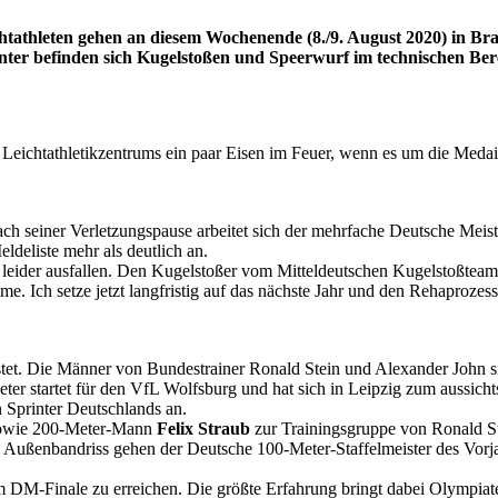
chtathleten gehen an diesem Wochenende (8./9. August 2020) in B
runter befinden sich Kugelstoßen und Speerwurf im technischen Ber
Leichtathletikzentrums ein paar Eisen im Feuer, wenn es um die Meda
ch seiner Verletzungspause arbeitet sich der mehrfache Deutsche Meis
ldeliste mehr als deutlich an.
eider ausfallen. Den Kugelstoßer vom Mitteldeutschen Kugelstoßteam pl
eme. Ich setze jetzt langfristig auf das nächste Jahr und den Rehaproze
istet. Die Männer von Bundestrainer Ronald Stein und Alexander John 
 startet für den VfL Wolfsburg und hat sich in Leipzig zum aussichts
n Sprinter Deutschlands an.
owie 200-Meter-Mann
Felix Straub
zur Trainingsgruppe von Ronald 
ten Außenbandriss gehen der Deutsche 100-Meter-Staffelmeister des Vor
im DM-Finale zu erreichen. Die größte Erfahrung bringt dabei Olympi