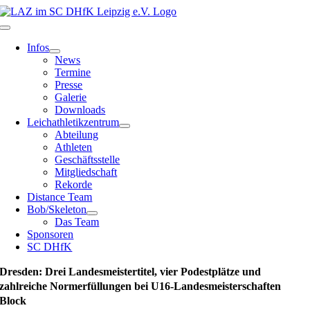
Zum
Inhalt
Toggle
springen
Navigation
Infos
News
Termine
Presse
Galerie
Downloads
Leichathletikzentrum
Abteilung
Athleten
Geschäftsstelle
Mitgliedschaft
Rekorde
Distance Team
Bob/Skeleton
Das Team
Sponsoren
SC DHfK
Dresden: Drei Landesmeistertitel, vier Podestplätze und
zahlreiche Normerfüllungen bei U16-Landesmeisterschaften
Block