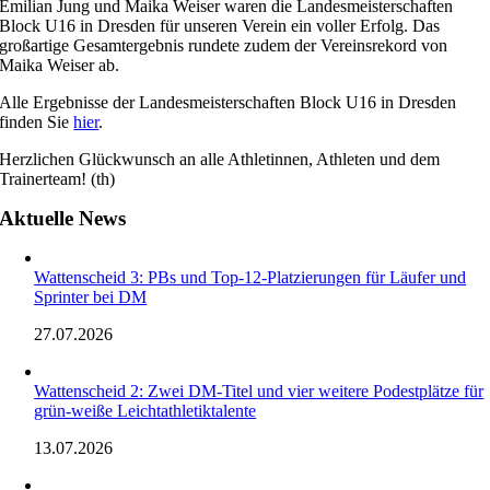
Emilian Jung und Maika Weiser waren die Landesmeisterschaften
Block U16 in Dresden für unseren Verein ein voller Erfolg. Das
großartige Gesamtergebnis rundete zudem der Vereinsrekord von
Maika Weiser ab.
Alle Ergebnisse der Landesmeisterschaften Block U16 in Dresden
finden Sie
hier
.
Herzlichen Glückwunsch an alle Athletinnen, Athleten und dem
Trainerteam! (th)
Aktuelle News
Wattenscheid 3: PBs und Top-12-Platzierungen für Läufer und
Sprinter bei DM
27.07.2026
Wattenscheid 2: Zwei DM-Titel und vier weitere Podestplätze für
grün-weiße Leichtathletiktalente
13.07.2026