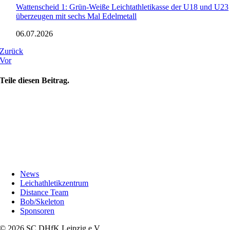
Wattenscheid 1: Grün-Weiße Leichtathletikasse der U18 und U23
überzeugen mit sechs Mal Edelmetall
06.07.2026
Zurück
Vor
Teile diesen Beitrag.
News
Leichathletikzentrum
Distance Team
Bob/Skeleton
Sponsoren
© 2026 SC DHfK Leipzig e.V.