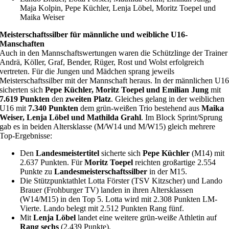
Maja Kolpin, Pepe Küchler, Lenja Löbel, Moritz Toepel und
Maika Weiser
Meisterschaftssilber für männliche und weibliche U16-
Manschaften
Auch in den Mannschaftswertungen waren die Schützlinge der Trainer
Andrä, Köller, Graf, Bender, Rüger, Rost und Wolst erfolgreich
vertreten. Für die Jungen und Mädchen sprang jeweils
Meisterschaftssilber mit der Mannschaft heraus. In der männlichen U1
sicherten sich
Pepe Küchler, Moritz Toepel und Emilian Jung
mit
7.619 Punkten
den
zweiten Platz
. Gleiches gelang in der weiblichen
U16 mit
7.340 Punkten
dem grün-weißen Trio bestehend aus
Maika
Weiser, Lenja Löbel und Mathilda Grahl
. Im Block Sprint/Sprung
gab es in beiden Altersklasse (M/W14 und M/W15) gleich mehrere
Top-Ergebnisse:
Den
Landesmeistertitel
sicherte sich
Pepe Küchler
(M14) mit
2.637 Punkten. Für
Moritz Toepel
reichten großartige 2.554
Punkte zu
Landesmeisterschaftssilber
in der M15.
Die Stützpunktathlet Lotta Förster (TSV Kitzscher) und Lando
Brauer (Frohburger TV) landen in ihren Altersklassen
(W14/M15) in den Top 5. Lotta wird mit 2.308 Punkten LM-
Vierte. Lando belegt mit 2.512 Punkten Rang fünf.
Mit
Lenja Löbel
landet eine weitere grün-weiße Athletin auf
Rang sechs
(2.439 Punkte).