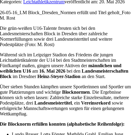
Kategorien:
Leichtathletikzentrum
veröffentlicht am: 20. Mai 2026
26-05-16_LM Block_Dresden_Normen erfüllt und Titel geholt_Foto
M. Rost
Die grün-weißen U16-Talente freuten sich bei den
Landesmeisterschaften Block in Dresden über zahlreiche
Normerfüllungen sowie drei Landesmeistertitel und weitere
Podestplätze (Foto: M. Rost)
Während sich im Leipziger Stadion des Friedens die jungen
Leichtathletiktalente der U14 bei den Stadtmeisterschaften im
Fünfkampf maßen, gingen unsere Aktiven der
männlichen und
weiblichen U16
am
16. Mai 2026
bei den
Landesmeisterschaften
Block
im Dresdner
Heinz-Steyer-Stadion
an den Start.
Über sieben Stunden kämpften unsere Sportlerinnen und Sportler um
gute Platzierungen und wichtige
Blocknormen
. Die Ergebnisse
können sich sehen lassen: Zahlreiche starke Einzelresultate, mehrere
Podestplätze, drei
Landesmeistertitel
, ein
Vereinsrekord
sowie
erfolgreiche Mannschaftswertungen sorgten für einen gelungenen
Wettkampftag.
Die Blocknorm erfüllen konnten (alphabetische Reihenfolge):
Lando Brauer, Lotta Förster, Mathilda Grahl, Emilian Jung,