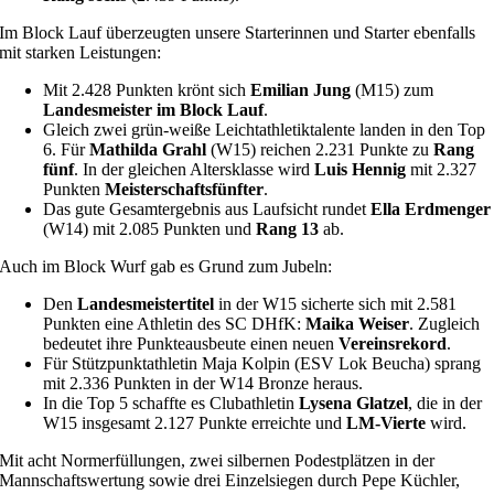
Im Block Lauf überzeugten unsere Starterinnen und Starter ebenfalls
mit starken Leistungen:
Mit 2.428 Punkten krönt sich
Emilian Jung
(M15) zum
Landesmeister im Block Lauf
.
Gleich zwei grün-weiße Leichtathletiktalente landen in den Top
6. Für
Mathilda Grahl
(W15) reichen 2.231 Punkte zu
Rang
fünf
. In der gleichen Altersklasse wird
Luis Hennig
mit 2.327
Punkten
Meisterschaftsfünfter
.
Das gute Gesamtergebnis aus Laufsicht rundet
Ella Erdmenger
(W14) mit 2.085 Punkten und
Rang 13
ab.
Auch im Block Wurf gab es Grund zum Jubeln:
Den
Landesmeistertitel
in der W15 sicherte sich mit 2.581
Punkten eine Athletin des SC DHfK:
Maika Weiser
. Zugleich
bedeutet ihre Punkteausbeute einen neuen
Vereinsrekord
.
Für Stützpunktathletin Maja Kolpin (ESV Lok Beucha) sprang
mit 2.336 Punkten in der W14 Bronze heraus.
In die Top 5 schaffte es Clubathletin
Lysena Glatzel
, die in der
W15 insgesamt 2.127 Punkte erreichte und
LM-Vierte
wird.
Mit acht Normerfüllungen, zwei silbernen Podestplätzen in der
Mannschaftswertung sowie drei Einzelsiegen durch Pepe Küchler,