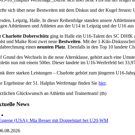
rfte sich über neue Bestweiten mit dem Diskus und der Kugel freuen: 
esden, Leipzig, Halle. In dieser Reihenfolge standen unsere Athletin
ngen Athletinnen und Athleten aus der U14 in Leipzig und der U16 aus
t
Charlotte Doberschütz
ging in Halle ein U16-Talent des SC DHfK an
lst und Maike Rost zwei neue
Bestweiten
. Mit der 1-Kilo-Diskussche
dabrechnung einen
neunten Platz
. Ebenfalls in den Top 10 landete Ch
f Grund des Wechsels in die neue Altersklasse, gehört auch eine Umst
hletin nun mit einem 500er. Dieser landete im U16-Werferfeld bei 33,97
nk ihrer starken Leistungen – Charlotte gehört zum jüngeren U16-Jahrg
le Ergebnisse der 51. Halplus Werfertage finden Sie
hier
.
rzlichen Glückwunsch an Athletin und Trainerteam! (th)
tuelle News
Eugene (USA): Mia Besser mit Doppelstart bei U20-WM
06.08.2026