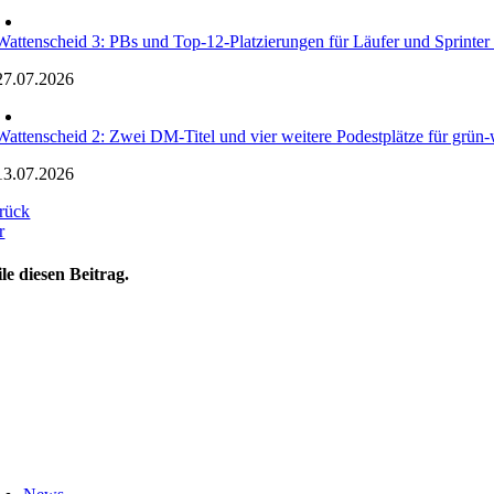
Wattenscheid 3: PBs und Top-12-Platzierungen für Läufer und Sprinte
27.07.2026
Wattenscheid 2: Zwei DM-Titel und vier weitere Podestplätze für grün-w
13.07.2026
rück
r
ile diesen Beitrag.
oggle
avigation