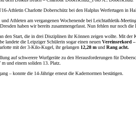
U16-Athletin Charlotte Doberschütz bei den Halplus Werfertagen in Hal
nen und Athleten am vergangenen Wochenende bei Leichtathletik-Meeti
 Dresden haben wir bereits zusammengefasst. Nun fehlen nur noch die
 den Start, die in drei Disziplinen ihr Können zeigen wollte. Mit de
ibe landete die Leipziger Schülerin sogar einen neuen
Vereinsrekord –
arlotte mit der 3-Kilo-Kugel, ihr gelangen
12,28 m
und
Rang acht.
ellung auf schwerere Wurfgeräte zu den Herausforderungen für Dobersch
 m und einem soliden 13. Platz.
ang – konnte die 14-Jährige erneut die Kadernormen bestätigen.