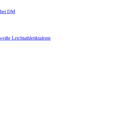
r bei DM
eiße Leichtathletiktalente