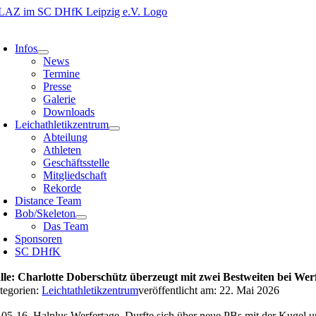
Zum
Inhalt
oggle
springen
avigation
Infos
News
Termine
Presse
Galerie
Downloads
Leichathletikzentrum
Abteilung
Athleten
Geschäftsstelle
Mitgliedschaft
Rekorde
Distance Team
Bob/Skeleton
Das Team
Sponsoren
SC DHfK
lle: Charlotte Doberschütz überzeugt mit zwei Bestweiten bei Wer
tegorien:
Leichtathletikzentrum
veröffentlicht am: 22. Mai 2026
-05-16_Halplus Werfertage_Durfte sich über neue PBs mit der Kugel u