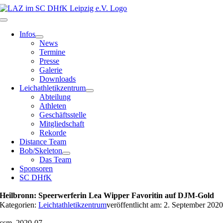
Zum
Inhalt
Toggle
springen
Navigation
Infos
News
Termine
Presse
Galerie
Downloads
Leichathletikzentrum
Abteilung
Athleten
Geschäftsstelle
Mitgliedschaft
Rekorde
Distance Team
Bob/Skeleton
Das Team
Sponsoren
SC DHfK
Heilbronn: Speerwerferin Lea Wipper Favoritin auf DJM-Gold
Kategorien:
Leichtathletikzentrum
veröffentlicht am: 2. September 202
csm_2020-07-