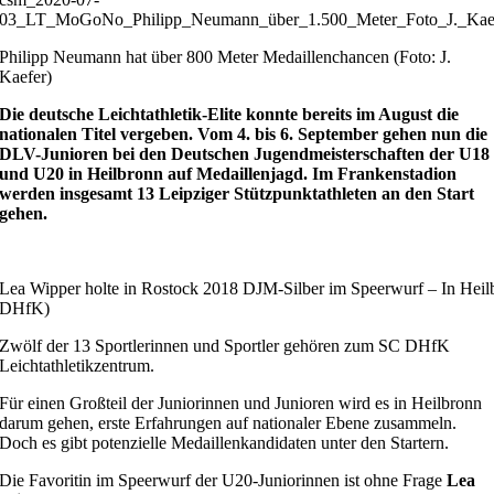
03_LT_MoGoNo_Philipp_Neumann_über_1.500_Meter_Foto_J._Kae
Philipp Neumann hat über 800 Meter Medaillenchancen (Foto: J.
Kaefer)
Die deutsche Leichtathletik-Elite konnte bereits im August die
nationalen Titel vergeben. Vom 4. bis 6. September gehen nun die
DLV-Junioren bei den Deutschen Jugendmeisterschaften der U18
und U20 in Heilbronn auf Medaillenjagd. Im Frankenstadion
werden insgesamt 13 Leipziger Stützpunktathleten an den Start
gehen.
Lea Wipper holte in Rostock 2018 DJM-Silber im Speerwurf – In Heilb
DHfK)
Zwölf der 13 Sportlerinnen und Sportler gehören zum SC DHfK
Leichtathletikzentrum.
Für einen Großteil der Juniorinnen und Junioren wird es in Heilbronn
darum gehen, erste Erfahrungen auf nationaler Ebene zusammeln.
Doch es gibt potenzielle Medaillenkandidaten unter den Startern.
Die Favoritin im Speerwurf der U20-Juniorinnen ist ohne Frage
Lea