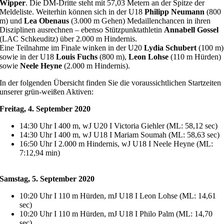
Wipper
. Die DM-Dritte steht mit 57,03 Metern an der Spitze der
Meldeliste. Weiterhin können sich in der U18
Philipp Neumann
(800
m) und
Lea Obenaus
(3.000 m Gehen) Medaillenchancen in ihren
Disziplinen ausrechnen – ebenso Stützpunktathletin
Annabell Gossel
(LAC Schkeuditz) über 2.000 m Hindernis.
Eine Teilnahme im Finale winken in der U20
Lydia Schubert
(100 m)
sowie in der U18
Louis Fuchs
(800 m),
Leon Lohse
(110 m Hürden)
sowie
Neele Heyne
(2.000 m Hindernis).
In der folgenden Übersicht finden Sie die voraussichtlichen Startzeiten
unserer grün-weißen Aktiven:
Freitag, 4. September 2020
14:30 Uhr I 400 m, wJ U20 I Victoria Giehler (ML: 58,12 sec)
14:30 Uhr I 400 m, wJ U18 I Mariam Soumah (ML: 58,63 sec)
16:50 Uhr I 2.000 m Hindernis, wJ U18 I Neele Heyne (ML:
7:12,94 min)
Samstag, 5. September 2020
10:20 Uhr I 110 m Hürden, mJ U18 I Leon Lohse (ML: 14,61
sec)
10:20 Uhr I 110 m Hürden, mJ U18 I Philo Palm (ML: 14,70
sec)