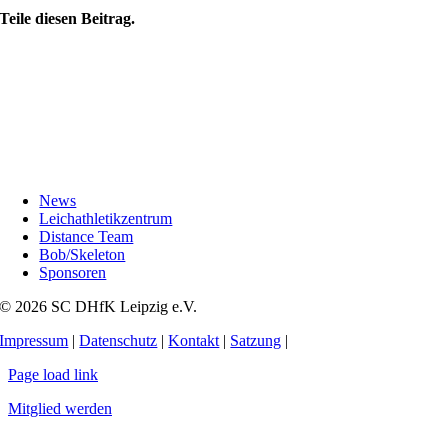
Teile diesen Beitrag.
News
Leichathletikzentrum
Distance Team
Bob/Skeleton
Sponsoren
© 2026 SC DHfK Leipzig e.V.
Impressum
|
Datenschutz
|
Kontakt
|
Satzung
|
Page load link
Mitglied werden
Nach