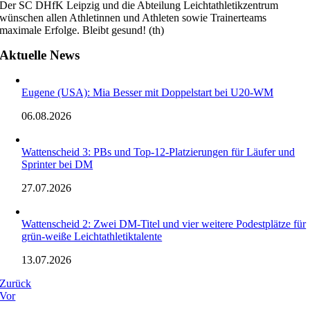
Der SC DHfK Leipzig und die Abteilung Leichtathletikzentrum
wünschen allen Athletinnen und Athleten sowie Trainerteams
maximale Erfolge. Bleibt gesund! (th)
Aktuelle News
Eugene (USA): Mia Besser mit Doppelstart bei U20-WM
06.08.2026
Wattenscheid 3: PBs und Top-12-Platzierungen für Läufer und
Sprinter bei DM
27.07.2026
Wattenscheid 2: Zwei DM-Titel und vier weitere Podestplätze für
grün-weiße Leichtathletiktalente
13.07.2026
Zurück
Vor