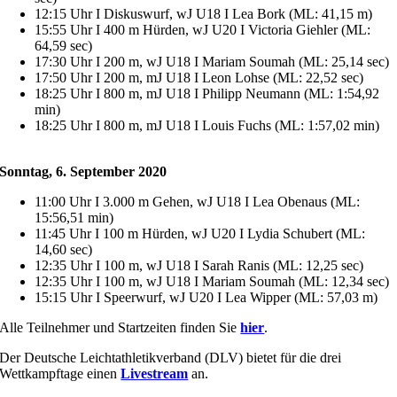
12:15 Uhr I Diskuswurf, wJ U18 I Lea Bork (ML: 41,15 m)
15:55 Uhr I 400 m Hürden, wJ U20 I Victoria Giehler (ML:
64,59 sec)
17:30 Uhr I 200 m, wJ U18 I Mariam Soumah (ML: 25,14 sec)
17:50 Uhr I 200 m, mJ U18 I Leon Lohse (ML: 22,52 sec)
18:25 Uhr I 800 m, mJ U18 I Philipp Neumann (ML: 1:54,92
min)
18:25 Uhr I 800 m, mJ U18 I Louis Fuchs (ML: 1:57,02 min)
Sonntag, 6. September 2020
11:00 Uhr I 3.000 m Gehen, wJ U18 I Lea Obenaus (ML:
15:56,51 min)
11:45 Uhr I 100 m Hürden, wJ U20 I Lydia Schubert (ML:
14,60 sec)
12:35 Uhr I 100 m, wJ U18 I Sarah Ranis (ML: 12,25 sec)
12:35 Uhr I 100 m, wJ U18 I Mariam Soumah (ML: 12,34 sec)
15:15 Uhr I Speerwurf, wJ U20 I Lea Wipper (ML: 57,03 m)
Alle Teilnehmer und Startzeiten finden Sie
hier
.
Der Deutsche Leichtathletikverband (DLV) bietet für die drei
Wettkampftage einen
Livestream
an.