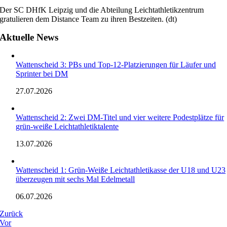
Der SC DHfK Leipzig und die Abteilung Leichtathletikzentrum
gratulieren dem Distance Team zu ihren Bestzeiten. (dt)
Aktuelle News
Wattenscheid 3: PBs und Top-12-Platzierungen für Läufer und
Sprinter bei DM
27.07.2026
Wattenscheid 2: Zwei DM-Titel und vier weitere Podestplätze für
grün-weiße Leichtathletiktalente
13.07.2026
Wattenscheid 1: Grün-Weiße Leichtathletikasse der U18 und U23
überzeugen mit sechs Mal Edelmetall
06.07.2026
Zurück
Vor