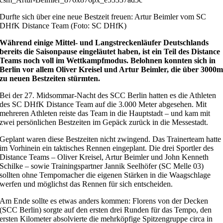
Durfte sich über eine neue Bestzeit freuen: Artur Beimler vom SC
DHfK Distance Team (Foto: SC DHfK)
Während einige Mittel- und Langstreckenläufer Deutschlands
bereits die Saisonpause eingeläutet haben, ist ein Teil des Distance
Teams noch voll im Wettkampfmodus. Belohnen konnten sich in
Berlin vor allem Oliver Kreisel und Artur Beimler, die über 3000
zu neuen Bestzeiten stürmten.
Bei der 27. Midsommar-Nacht des SCC Berlin hatten es die Athleten
des SC DHfK Distance Team auf die 3.000 Meter abgesehen. Mit
mehreren Athleten reiste das Team in die Hauptstadt – und kam mit
zwei persönlichen Bestzeiten im Gepäck zurück in die Messestadt.
Geplant waren diese Bestzeiten nicht zwingend. Das Trainerteam hatte
im Vorhinein ein taktisches Rennen eingeplant. Die drei Sportler des
Distance Teams – Oliver Kreisel, Artur Beimler und John Kenneth
Schilke – sowie Trainingspartner Jannik Seelhöfer (SC Melle 03)
sollten ohne Tempomacher die eigenen Stärken in die Waagschlage
werfen und möglichst das Rennen für sich entscheiden.
Am Ende sollte es etwas anders kommen: Florens von der Decken
(SCC Berlin) sorgte auf den ersten drei Runden für das Tempo, den
ersten Kilometer absolvierte die mehrköpfige Spitzengruppe circa in