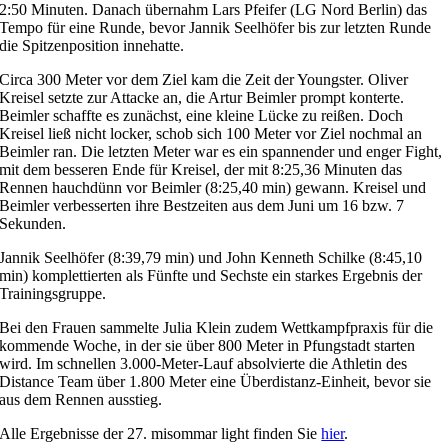
2:50 Minuten. Danach übernahm Lars Pfeifer (LG Nord Berlin) das
Tempo für eine Runde, bevor Jannik Seelhöfer bis zur letzten Runde
die Spitzenposition innehatte.
Circa 300 Meter vor dem Ziel kam die Zeit der Youngster. Oliver
Kreisel setzte zur Attacke an, die Artur Beimler prompt konterte.
Beimler schaffte es zunächst, eine kleine Lücke zu reißen. Doch
Kreisel ließ nicht locker, schob sich 100 Meter vor Ziel nochmal an
Beimler ran. Die letzten Meter war es ein spannender und enger Fight,
mit dem besseren Ende für Kreisel, der mit 8:25,36 Minuten das
Rennen hauchdünn vor Beimler (8:25,40 min) gewann. Kreisel und
Beimler verbesserten ihre Bestzeiten aus dem Juni um 16 bzw. 7
Sekunden.
Jannik Seelhöfer (8:39,79 min) und John Kenneth Schilke (8:45,10
min) komplettierten als Fünfte und Sechste ein starkes Ergebnis der
Trainingsgruppe.
Bei den Frauen sammelte Julia Klein zudem Wettkampfpraxis für die
kommende Woche, in der sie über 800 Meter in Pfungstadt starten
wird. Im schnellen 3.000-Meter-Lauf absolvierte die Athletin des
Distance Team über 1.800 Meter eine Überdistanz-Einheit, bevor sie
aus dem Rennen ausstieg.
Alle Ergebnisse der 27. misommar light finden Sie
hier
.