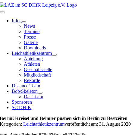
Zum
Inhalt
Toggle
springen
Navigation
Infos
News
Termine
Presse
Galerie
Downloads
Leichathletikzentrum
Abteilung
Athleten
Geschäftsstelle
Mitgliedschaft
Rekorde
Distance Team
Bob/Skeleton
Das Team
Sponsoren
SC DHfK
Berlin: Kreisel und Beimler pushen sich in Berlin zu Bestzeiten
Kategorien:
Leichtathletikzentrum
veröffentlicht am: 31. August 2020
csm_Artur-Beimler_876x876px_e53337ad5c