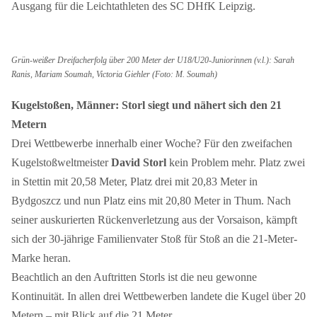
Ausgang für die Leichtathleten des SC DHfK Leipzig.
Grün-weißer Dreifacherfolg über 200 Meter der U18/U20-Juniorinnen (v.l.): Sarah
Ranis, Mariam Soumah, Victoria Giehler (Foto: M. Soumah)
Kugelstoßen, Männer: Storl siegt und nähert sich den 21
Metern
Drei Wettbewerbe innerhalb einer Woche? Für den zweifachen
Kugelstoßweltmeister
David Storl
kein Problem mehr. Platz zwei
in Stettin mit 20,58 Meter, Platz drei mit 20,83 Meter in
Bydgoszcz und nun Platz eins mit 20,80 Meter in Thum. Nach
seiner auskurierten Rückenverletzung aus der Vorsaison, kämpft
sich der 30-jährige Familienvater Stoß für Stoß an die 21-Meter-
Marke heran.
Beachtlich an den Auftritten Storls ist die neu gewonne
Kontinuität. In allen drei Wettbewerben landete die Kugel über 20
Metern – mit Blick auf die 21 Meter.