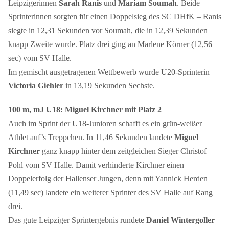
Leipzigerinnen
Sarah Ranis
und
Mariam Soumah
. Beide
Sprinterinnen sorgten für einen Doppelsieg des SC DHfK – Ranis
siegte in 12,31 Sekunden vor Soumah, die in 12,39 Sekunden
knapp Zweite wurde. Platz drei ging an Marlene Körner (12,56
sec) vom SV Halle.
Im gemischt ausgetragenen Wettbewerb wurde U20-Sprinterin
Victoria Giehler
in 13,19 Sekunden Sechste.
100 m, mJ U18: Miguel Kirchner mit Platz 2
Auch im Sprint der U18-Junioren schafft es ein grün-weißer
Athlet auf’s Treppchen. In 11,46 Sekunden landete
Miguel
Kirchner
ganz knapp hinter dem zeitgleichen Sieger Christof
Pohl vom SV Halle. Damit verhinderte Kirchner einen
Doppelerfolg der Hallenser Jungen, denn mit Yannick Herden
(11,49 sec) landete ein weiterer Sprinter des SV Halle auf Rang
drei.
Das gute Leipziger Sprintergebnis rundete
Daniel Wintergoller