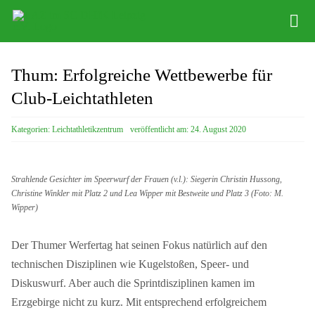
Zum
Tog
Inhalt
Nav
springen
Infos
Thum: Erfolgreiche Wettbewerbe für
Leichathletikzentrum
Club-Leichtathleten
Distance Team
Kategorien:
Leichtathletikzentrum
veröffentlicht am: 24. August 2020
Bob/Skeleton
Strahlende Gesichter im Speerwurf der Frauen (v.l.): Siegerin Christin Hussong,
Sponsoren
Christine Winkler mit Platz 2 und Lea Wipper mit Bestweite und Platz 3 (Foto: M.
Wipper)
SC DHfK
Der Thumer Werfertag hat seinen Fokus natürlich auf den
technischen Disziplinen wie Kugelstoßen, Speer- und
Diskuswurf. Aber auch die Sprintdisziplinen kamen im
Erzgebirge nicht zu kurz. Mit entsprechend erfolgreichem