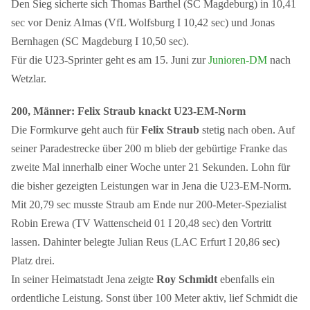
Den Sieg sicherte sich Thomas Barthel (SC Magdeburg) in 10,41
sec vor Deniz Almas (VfL Wolfsburg I 10,42 sec) und Jonas
Bernhagen (SC Magdeburg I 10,50 sec).
Für die U23-Sprinter geht es am 15. Juni zur
Junioren-DM
nach
Wetzlar.
200, Männer: Felix Straub knackt U23-EM-Norm
Die Formkurve geht auch für
Felix Straub
stetig nach oben. Auf
seiner Paradestrecke über 200 m blieb der gebürtige Franke das
zweite Mal innerhalb einer Woche unter 21 Sekunden. Lohn für
die bisher gezeigten Leistungen war in Jena die U23-EM-Norm.
Mit 20,79 sec musste Straub am Ende nur 200-Meter-Spezialist
Robin Erewa (TV Wattenscheid 01 I 20,48 sec) den Vortritt
lassen. Dahinter belegte Julian Reus (LAC Erfurt I 20,86 sec)
Platz drei.
In seiner Heimatstadt Jena zeigte
Roy Schmidt
ebenfalls ein
ordentliche Leistung. Sonst über 100 Meter aktiv, lief Schmidt die