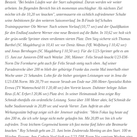
Bestzeit. "Bei beiden Läufen war der Start suboptimal. Daran werden wir weiter
arbeiten. Im fliegenden Bereich bin ich momentan unschlagbar. Als nächstes Ziel
möchte ich die 10,20 sec knacken", untermauerte ein sichtlich zufriedenener Schulte
seine Ambitionen für den weiteren Saisonverlauf. Im B-Finale lief Schultes
Trainingspartner Ole Werner. Nach seinem Vorlauf (10,77 sec) und der Qualifikation
für den Endlauf zauberte Werner eine neue Bestzeit auf die Bahn. In 10,62 sec holt sich
der grün-weiße Sprinter einen verdienten vierten Platz. Den Sieg sicherte sich Thomas
Barthel (SC Magdeburg) in 10,41 sec vor Deniz Almas (VfL Wolfsburg I 10,42 sec)
und Jonas Bernhagen (SC Magdeburg I 10,50 sec). Für die U23-Sprinter geht es am
15. Juni zur Junioren-DM nach Wetzlar. 200, Männer: Felix Straub knackt U23-EM-
Norm Die Formkurve geht auch für Felix Straub stetig nach oben. Auf seiner
Paradestrecke über 200 m blieb der gebürtige Franke das zweite Mal innerhalb einer
Woche unter 21 Sekunden. Lohn für die bisher gezeigten Leistungen war in Jena die
U23-EM-Norm. Mit 20,79 sec musste Straub am Ende nur 200-Meter-Spezialist Robin
Erewa (TV Wattenscheid 01 I 20,48 sec) den Vortritt lassen. Dahinter belegte Julian
Reus (LAC Erfurt I 20,86 sec) Platz drei. In seiner Heimatstadt Jena zeigte Roy
Schmidt ebenfalls ein ordentliche Leistung. Sonst über 100 Meter aktiv, lief Schmidt die
halbe Stadionrunde in 20,89 sec und wurde Vierter. Zum Auftritt an alter
Wirkungsstätte befragt zeigte sich der Jenenser zufrieden: "Mein Fokus lag heute auf
den 200 m, die ich sehr lange nicht mehr gelaufen bin. Mit 20,89 sec bin ich sehr
zufrieden. Trotz leichtem Gegenwind konnte ich fast meine fünf Jahre alte Bestmarke
knacken." Roy Schmidt geht am 21. Juni beim Zeulenroda Meeting an den Start. 100 m
Hürden, Frauen: Ann-Cathrin Vogl läuft zur U23-DM-Norm Vor wenigen Wochen ging