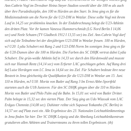
Ann-Cathrin Vogl im Dresdner Heinz-Steyer-Stadion sowohl über die 100 m als auch
über ihre Paradedisziplin, den 100 m Hürden an den Start. In Jena ging es für die
Medizinstudentin um die Norm für die U23-DM in Wetzlar. Diese sollte Vogl mit ihrem
Lauf in 14,25 sec problemlos knacken. In der Endabrechnung belegt die U23-Athletin
den dritten Platz. Vor ihr kamen Vanessa Hammerschmidt (LG Nord Berlin I 14,06
sec) und Neele Schuten (TV Gladbeck 1912 I 13,55 sec) ins Ziel. Ann-Cahrin Vogl darf
sich auf die Teilnahme bei der diesjährigen U23-DM in Wetzlar freuen. 100 m Hürden,
wJ U20: Lydia Schubert mit Rang 2 und U23-DM-Norm Im sonnigen Jena ging es für
die U20-Damen über die 100 m Hürden. Die Farben des SC DHfK vertrat dabei Lydia
Schubert. Die grün-weiße Athletin lief in 14,33 sec durch den Hürdenwald und musste
sich nur Hannah Reetz (14,14 sec) vom Erfurter LAC geschlagen geben. Auf Rang drei
lief Luise Herdegen vom LC Jena in 14,64 sec ins Ziel. Für Schubert bedeute ihre neue
Bestzeit in Jena gleichzeitig die Qualifikation für die U23-DM in Wetzlar am 15. Juni.
110 m Hürden, mJ U18: Moritz von Butler auf Rang 3 Im Ernst-Abbe-Sportfeld
starteten auch die U18-Junioren. Für den SC DHfK gingen über die 110 m Hürden
Moritz von Butler und Philo Palm auf die Bahn. In 15,01 sec wird von Butler Dritter.
Palm belegte in 15,32 sec den vierten Platz. Der Sieg ging an Udo Wlassak vom LAC
Erdgas Chemnitz (14,08 sec). Dahinter reihte sich Supawat Yotkantho (SC Berlin) in
14,57 sec auf Platz zwei ein. Alle Ergebnisse des 23. Nationalen Leichtathletikmeetings
in Jena finden Sie hier. Der SC DHfK Leipzig und die Abteilung Leichtathletikzentrum
gratulieren allen Athleten und Trainernteams zu ihren tollen Ergebnissen. (th)