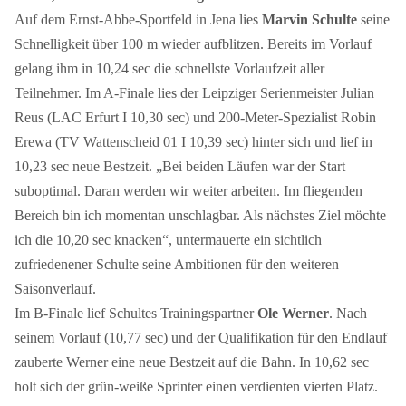
Auf dem Ernst-Abbe-Sportfeld in Jena lies
Marvin Schulte
seine
Schnelligkeit über 100 m wieder aufblitzen. Bereits im Vorlauf
gelang ihm in 10,24 sec die schnellste Vorlaufzeit aller
Teilnehmer. Im A-Finale lies der Leipziger Serienmeister Julian
Reus (LAC Erfurt I 10,30 sec) und 200-Meter-Spezialist Robin
Erewa (TV Wattenscheid 01 I 10,39 sec) hinter sich und lief in
10,23 sec neue Bestzeit. „Bei beiden Läufen war der Start
suboptimal. Daran werden wir weiter arbeiten. Im fliegenden
Bereich bin ich momentan unschlagbar. Als nächstes Ziel möchte
ich die 10,20 sec knacken“, untermauerte ein sichtlich
zufriedenener Schulte seine Ambitionen für den weiteren
Saisonverlauf.
Im B-Finale lief Schultes Trainingspartner
Ole Werner
. Nach
seinem Vorlauf (10,77 sec) und der Qualifikation für den Endlauf
zauberte Werner eine neue Bestzeit auf die Bahn. In 10,62 sec
holt sich der grün-weiße Sprinter einen verdienten vierten Platz.