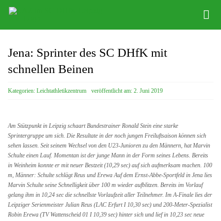
Zum
Tog
Inhalt
Nav
springen
Infos
Jena: Sprinter des SC DHfK mit
Leichathletikzentrum
schnellen Beinen
Distance Team
Kategorien:
Leichtathletikzentrum
veröffentlicht am: 2. Juni 2019
Bob/Skeleton
Am Stützpunkt in Leipzig schaart Bundestrainer Ronald Stein eine starke
Sponsoren
Sprintergruppe um sich. Die Resultate in der noch jungen Freiluftsaison können sich
sehen lassen. Seit seinem Wechsel von den U23-Junioren zu den Männern, hat Marvin
Schulte einen Lauf. Momentan ist der junge Mann in der Form seines Lebens. Bereits
SC DHfK
in Weinheim konnte er mit neuer Bestzeit (10,29 sec) auf sich aufmerksam machen. 100
m, Männer: Schulte schlägt Reus und Erewa Auf dem Ernst-Abbe-Sportfeld in Jena lies
Marvin Schulte seine Schnelligkeit über 100 m wieder aufblitzen. Bereits im Vorlauf
gelang ihm in 10,24 sec die schnellste Vorlaufzeit aller Teilnehmer. Im A-Finale lies der
Leipziger Serienmeister Julian Reus (LAC Erfurt I 10,30 sec) und 200-Meter-Spezialist
Robin Erewa (TV Wattenscheid 01 I 10,39 sec) hinter sich und lief in 10,23 sec neue