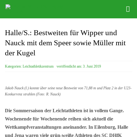
Zum
Tog
Inhalt
Nav
springen
Infos
Halle/S.: Bestweiten für Wipper und
Leichathletikzentrum
Nauck mit dem Speer sowie Müller mit
der Kugel
Distance Team
Kategorien:
Leichtathletikzentrum
veröffentlicht am: 3. Juni 2019
Bob/Skeleton
Sponsoren
Jakob Nauck (l.) konnte über seine neue Bestweite von 71,88 m und Platz 2 in der U23-
Konkurrenz strahlen (Foto: R. Nauck)
SC DHfK
Die Sommersaison der Leichtathleten ist in vollem Gange.
Wochenende für Wochenende reihen sich aktuell die
Wettkampfveranstaltungen aneinander. In Eilenburg, Halle
und Jena waren viele grün-weiße Athleten des SC DHfK