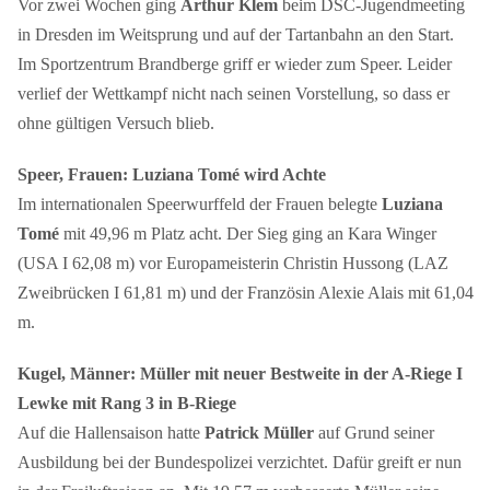
Vor zwei Wochen ging
Arthur Klem
beim DSC-Jugendmeeting
in Dresden im Weitsprung und auf der Tartanbahn an den Start.
Im Sportzentrum Brandberge griff er wieder zum Speer. Leider
verlief der Wettkampf nicht nach seinen Vorstellung, so dass er
ohne gültigen Versuch blieb.
Speer, Frauen: Luziana Tomé wird Achte
Im internationalen Speerwurffeld der Frauen belegte
Luziana
Tomé
mit 49,96 m Platz acht. Der Sieg ging an Kara Winger
(USA I 62,08 m) vor Europameisterin Christin Hussong (LAZ
Zweibrücken I 61,81 m) und der Französin Alexie Alais mit 61,04
m.
Kugel, Männer: Müller mit neuer Bestweite in der A-Riege I
Lewke mit Rang 3 in B-Riege
Auf die Hallensaison hatte
Patrick Müller
auf Grund seiner
Ausbildung bei der Bundespolizei verzichtet. Dafür greift er nun