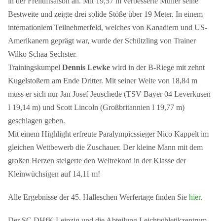
in der Freiluftsaison an. Mit 19,57 m verbesserte Müller seine
Bestweite und zeigte drei solide Stöße über 19 Meter. In einem
internationlem Teilnehmerfeld, welches von Kanadiern und US-
Amerikanern geprägt war, wurde der Schützling von Trainer
Wilko Schaa Sechster.
Trainingskumpel
Dennis Lewke
wird in der B-Riege mit zehnt
Kugelstoßern am Ende Dritter. Mit seiner Weite von 18,84 m
muss er sich nur Jan Josef Jeuschede (TSV Bayer 04 Leverkusen
I 19,14 m) und Scott Lincoln (Großbritannien I 19,77 m)
geschlagen geben.
Mit einem Highlight erfreute Paralympicssieger Nico Kappelt im
gleichen Wettbewerb die Zuschauer. Der kleine Mann mit dem
großen Herzen steigerte den Weltrekord in der Klasse der
Kleinwüchsigen auf 14,11 m!
Alle Ergebnisse der 45. Halleschen Werfertage finden Sie
hier
.
Der SC DHfK Leipzig und die Abteilung Leichtathletikzentrum