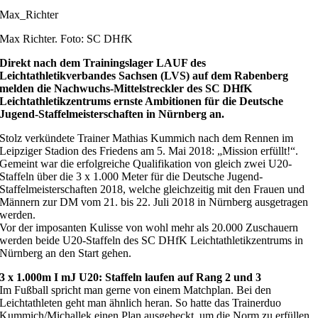
Max_Richter
Max Richter. Foto: SC DHfK
Direkt nach dem Trainingslager LAUF des
Leichtathletikverbandes Sachsen (LVS) auf dem Rabenberg
melden die Nachwuchs-Mittelstreckler des SC DHfK
Leichtathletikzentrums ernste Ambitionen für die Deutsche
Jugend-Staffelmeisterschaften in Nürnberg an.
Stolz verkündete Trainer Mathias Kummich nach dem Rennen im
Leipziger Stadion des Friedens am 5. Mai 2018: „Mission erfüllt!“.
Gemeint war die erfolgreiche Qualifikation von gleich zwei U20-
Staffeln über die 3 x 1.000 Meter für die Deutsche Jugend-
Staffelmeisterschaften 2018, welche gleichzeitig mit den Frauen und
Männern zur DM vom 21. bis 22. Juli 2018 in Nürnberg ausgetragen
werden.
Vor der imposanten Kulisse von wohl mehr als 20.000 Zuschauern
werden beide U20-Staffeln des SC DHfK Leichtathletikzentrums in
Nürnberg an den Start gehen.
3 x 1.000m I mJ U20: Staffeln laufen auf Rang 2 und 3
Im Fußball spricht man gerne von einem Matchplan. Bei den
Leichtathleten geht man ähnlich heran. So hatte das Trainerduo
Kummich/Michallek einen Plan ausgeheckt, um die Norm zu erfüllen