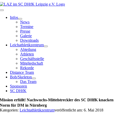
Zum
Inhalt
Toggle
springen
Navigation
Infos
News
Termine
Presse
Galerie
Downloads
Leichathletikzentrum
Abteilung
Athleten
Geschäftsstelle
Mitgliedschaft
Rekorde
Distance Team
Bob/Skeleton
Das Team
Sponsoren
SC DHfK
Mission erfüllt! Nachwuchs-Mittelstreckler des SC DHfK knacken
Norm für DM in Nürnberg
Kategorien:
Leichtathletikzentrum
veröffentlicht am: 6. Mai 2018