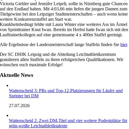
Victoria Giehler und Jennifer Leipelt, sollte in Nürnberg gute Chancen
auf den Endlauf haben. Mit 4:03,66 min liefen die jungen Damen zum
Titelgewinn bei den Leipziger Stadtmeisterschaften – auch wenn keine
weitere Konkurrenzstaffel am Start war.
Krankheitsbedingt fehlte mit Laura Winter eine weiteres Ass im Ärmel
von Sprinttrainer Knut Iwan. Bereits im Herbst hatte Iwan sich mit den
Lauftrainerkollegen auf eine gemeinsame 4 x 400m Staffel geeinigt.
Alle Ergebnisse der Landesmeisterschaft lange Staffeln finden Sie
hier
.
Der SC DHfK Leipzig und die Abteilung Leichtathletikzentrum
gratulieren allen Staffeln zu ihren erfolgreichen Qualifikationen. Wir
wünschen euch maximale Erfolge!
Aktuelle News
Wattenscheid 3: PBs und Top-12-Platzierungen für Läufer und
Sprinter bei DM
27.07.2026
Wattenscheid 2: Zwei DM-Titel und vier weitere Podestplätze für
grün-weiße Leichtathletiktalente