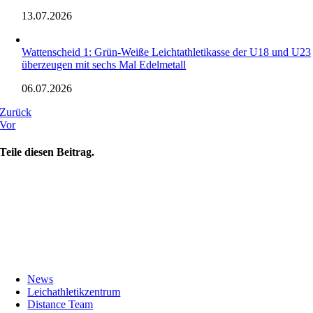
13.07.2026
Wattenscheid 1: Grün-Weiße Leichtathletikasse der U18 und U23
überzeugen mit sechs Mal Edelmetall
06.07.2026
Zurück
Vor
Teile diesen Beitrag.
News
Leichathletikzentrum
Distance Team