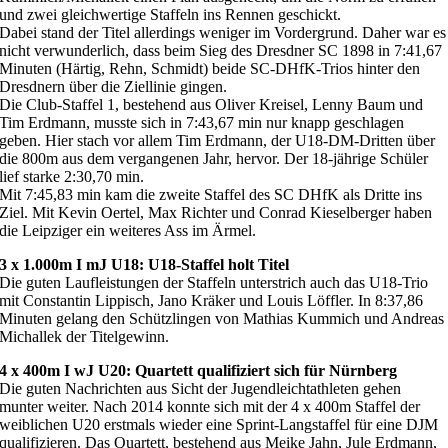
und zwei gleichwertige Staffeln ins Rennen geschickt.
Dabei stand der Titel allerdings weniger im Vordergrund. Daher war es
nicht verwunderlich, dass beim Sieg des Dresdner SC 1898 in 7:41,67
Minuten (Härtig, Rehn, Schmidt) beide SC-DHfK-Trios hinter den
Dresdnern über die Ziellinie gingen.
Die Club-Staffel 1, bestehend aus Oliver Kreisel, Lenny Baum und
Tim Erdmann, musste sich in 7:43,67 min nur knapp geschlagen
geben. Hier stach vor allem Tim Erdmann, der U18-DM-Dritten über
die 800m aus dem vergangenen Jahr, hervor. Der 18-jährige Schüler
lief starke 2:30,70 min.
Mit 7:45,83 min kam die zweite Staffel des SC DHfK als Dritte ins
Ziel. Mit Kevin Oertel, Max Richter und Conrad Kieselberger haben
die Leipziger ein weiteres Ass im Ärmel.
3 x 1.000m I mJ U18: U18-Staffel holt Titel
Die guten Laufleistungen der Staffeln unterstrich auch das U18-Trio
mit Constantin Lippisch, Jano Kräker und Louis Löffler. In 8:37,86
Minuten gelang den Schützlingen von Mathias Kummich und Andreas
Michallek der Titelgewinn.
4 x 400m I wJ U20: Quartett qualifiziert sich für Nürnberg
Die guten Nachrichten aus Sicht der Jugendleichtathleten gehen
munter weiter. Nach 2014 konnte sich mit der 4 x 400m Staffel der
weiblichen U20 erstmals wieder eine Sprint-Langstaffel für eine DJM
qualifizieren. Das Quartett, bestehend aus Meike Jahn, Jule Erdmann,